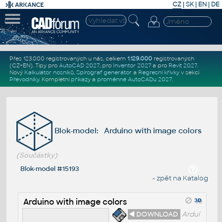
CZ
|
SK
|
EN
|
DE
Přes 123.000 registrovaných u nás, celkem
1.129.000
registrovaných
(CZ+EN)
. Tipy pro
AutoCAD 2027
, pro
Inventor 2027
a pro
Revit 2027
.
Nový
Kalkulátor nosníků
,
Spirograf generátor
a
Regresní křivky
v sekci
Převodníky
.
Kompletní
příkazy
a
proměnné AutoCADu 2027
.
Blok-model: Arduino with image colors
(Součástky)
Blok-model #15193
« zpět na Katalog
Arduino with image colors
◄ DOWNLOAD
Ardui