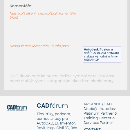
Komentáře:
Arduino-UNO
:
Arduino-UNO
Nejste přihlášeni - nelze připojit komentáře
bloků
DWG
Součástky
NanoV3
:
Arduino Nano
Dosud žádné komentáře - buďte první
Autodesk Fusion
a
F3D
Součástky
další CAD/CAM software
získáte výhodně u firmy
ARKANCE
CAD download: knihovna rodina symbol detail součást
prvek stafáž výkres kategorie kolekce free block library
CAD
fórum
ARKANCE
(CAD
Studio) - Autodesk
Platinum Partner &
Tipy, triky, podpora,
Training Center &
pomoc a rady pro
Services Partner
AutoCAD, LT, Inventor,
Revit, Map, Civil 3D, 3ds
KONTAKT: