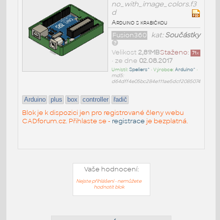
no_with_image_colors.f3
d
Arduino s krabičkou
Fusion360
kat:
Součástky
Velikost
2,81MB
Staženo:
71
x
• ze dne
02.08.2017
Umístil:
Speliers^
• Výrobce:
Arduino^
•
md5:
d64dff4e05bc284e111ae5dcf2085074
Arduino
plus
box
controller
řadič
Blok je k dispozici jen pro registrované členy webu
CADforum.cz. Přihlaste se -
registrace
je bezplatná.
Vaše hodnocení:
Nejste přihlášeni - nemůžete
hodnotit blok