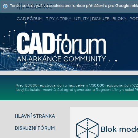
Tento portál využívá cookies pro funkce přihlášení a pro Google rek
CAD FÓRUM - TIPY A TRIKY | UTILITY | DISKUZE | BLOKY |
Přes 123.000 registrovaných u nás, celkem
1.130.000
registrovaných (C
Nový
Kalkulátor nosníků
,
Spirograf generátor
a
Regresní křivky
v sekci
P
HLAVNÍ STRÁNKA
Blok-mod
DISKUZNÍ FÓRUM