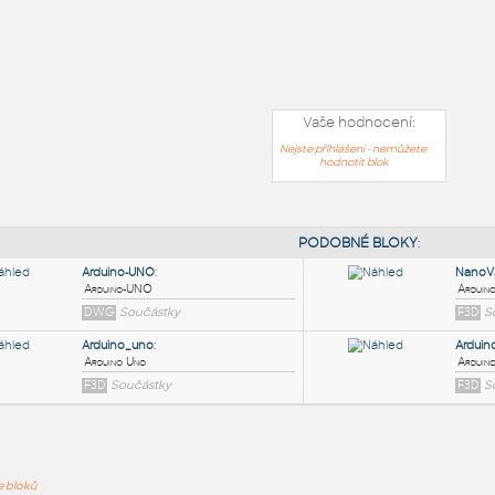
Vaše hodnocení:
Nejste přihlášeni - nemůžete
hodnotit blok
PODOB
ře bloků
Arduino-UNO
: