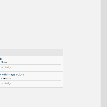
NÉ BLOKY
:
NanoV3
: