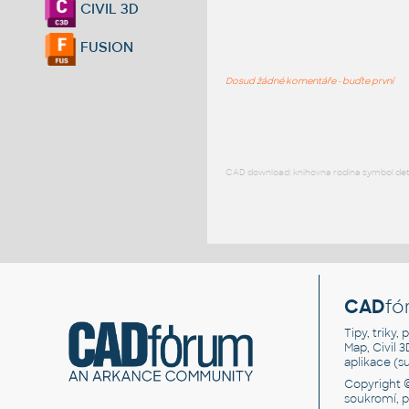
CIVIL 3D
FUSION
Dosud žádné komentáře - buďte první
CAD download: knihovna rodina symbol detai
CAD
fó
Tipy, triky
Map, Civil 
aplikace (
Copyright 
soukromí, 