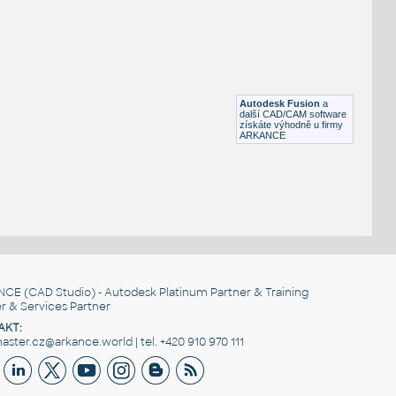
Arduino Nano
F3D
Součástky
Arduino with image colors
:
Arduino s krabičkou
Autodesk Fusion
a
F3D
Součástky
další CAD/CAM software
získáte výhodně u firmy
ARKANCE
NCE
(CAD Studio) - Autodesk Platinum Partner & Training
r & Services Partner
AKT:
ster.cz@arkance.world | tel. +420 910 970 111