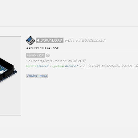
◄ DOWNLOAD
arduino_MEGA2650.f3d
Arduino MEGA2650
Fusion360
Velikost
6,43MB
• ze dne
29.08.2017
Umístil:
UlrichD^
• Výrobce:
Arduino^
•
md5: 2869a8c1f1586f9e2e035f208334
Arduino
mega