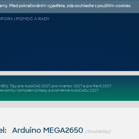
lamy. Před pokračováním vyjadřete, zda souhlasíte s použitím cookies.
 PODPORA | POMOC A RADY
Z+EN)
. Tipy pro
AutoCAD 2027
, pro
Inventor 2027
a pro
Revit 2027
.
řevodníky
.
Kompletní
příkazy
a
proměnné AutoCADu 2027
.
el: Arduino MEGA2650
(Součástky)