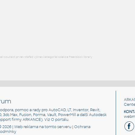
Arduino-UNO
DWG
Součástky
Arduino_uno
:
Arduino Uno
F3D
Součástky
l součást prvek stafáž výkres kategorie kolekce free block library
rum
ARKA
Cente
, podpora, pomoc a rady pro AutoCAD, LT, Inventor, Revit,
KONT
3D, 3ds Max, Fusion, Forma, Vault, PowerMill a další Autodesk
webma
support firmy ARKANCE). Viz
O portálu
.
© 2026 |
Web reklama
na tomto serveru |
Ochrana
podmínky