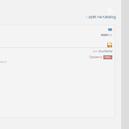
« zpět na Katalog
kat:
Součástky
Staženo:
1262
x
edc3