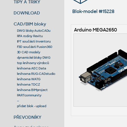
TIPY A TRIKY
Blok-model #15228
DOWNLOAD
CAD/BIM bloky
Arduino MEGA2650
DWG bloky AutoCADu
RFA rodiny Revitu
IPT součásti Inventoru
F3D součásti Fusion360
3D CAD modely
dynamické bloky DWG
top knihovny výrobců
knihovna AEC Data
knihovna RUG-CADstudio
knihovna WATG
knihovna TDCZ
knihovna BIMproject
PARTcommunity
--
přidat blok - upload
PŘEVODNÍKY