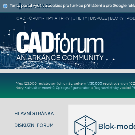
Tento portál využívá cookies pro funkce přihlášení a pro Google rek
CAD FÓRUM - TIPY A TRIKY | UTILITY | DISKUZE | BLOKY |
Přes 123.000 registrovaných u nás, celkem
1.130.000
registrovaných (C
Nový
Kalkulátor nosníků
,
Spirograf generátor
a
Regresní křivky
v sekci
P
HLAVNÍ STRÁNKA
Blok-mode
DISKUZNÍ FÓRUM