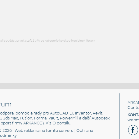
Posuvné dveře, zasklené, plně parametrické, nastavitelné
otevření
RFA
Posuvné
l součást prvek stafáž výkres kategorie kolekce free block library
rum
ARKA
Cente
, podpora, pomoc a rady pro AutoCAD, LT, Inventor, Revit,
KONT
3D, 3ds Max, Fusion, Forma, Vault, PowerMill a další Autodesk
webma
support firmy ARKANCE). Viz
O portálu
.
© 2026 |
Web reklama
na tomto serveru |
Ochrana
podmínky