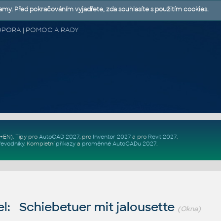
lamy. Před pokračováním vyjadřete, zda souhlasíte s použitím cookies.
 PODPORA | POMOC A RADY
Z+EN)
. Tipy pro
AutoCAD 2027
, pro
Inventor 2027
a pro
Revit 2027
.
řevodníky
.
Kompletní
příkazy
a
proměnné AutoCADu 2027
.
l: Schiebetuer mit jalousette
(Okna)