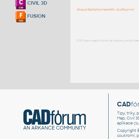
CIVIL 3D
Dosud žádné komentáře - buďte první
FUSION
CAD download: knihovna rodina symbol detai
CAD
fó
Tipy, triky
Map, Civil 
aplikace (
Copyright 
soukromí, 