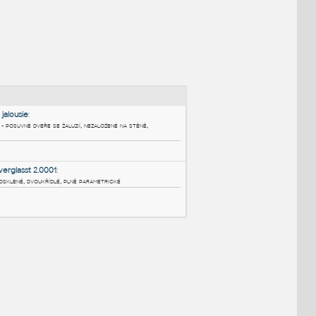
NÉ BLOKY
:
Schiebetuer mit jalousie
:
Část zimní zahrady - posuvné dveře se žaluzií, nezaložené na stěně,
parametrické
RFA
Okna
Schiebetuer 2fl verglasst 2.0001
: