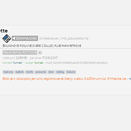
ette
◄ DOWNLOAD
Schiebetuer_mit_jalousette.rfa
Balkonové posuvné dveře s žaluzií, plně parametrické
Revit family RVT2018
Velikost
1,06MB
• ze dne
17.09.2017
Umístil:
fumek^
• Autor:
fumek
•
md5: 620401948b5ab3b72588783bfc8cb82c
balcony
balkón
dveře
posuvné
door
sliding
žaluzie
Blok je k dispozici jen pro registrované členy webu CADforum.cz. Přihlaste se -
r