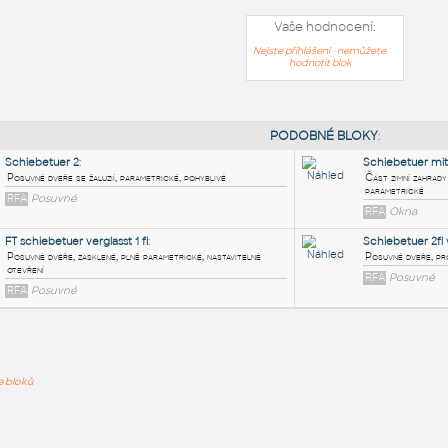
Vaše hodnocení:
Nejste přihlášeni - nemůžete
hodnotit blok
PODOB
Schiebetuer 2
:
Posuvné dveře se žaluzií, parametrické, pohyblivé
ře bloků
RFA
Posuvné
FT schiebetuer verglasst 1 fl
: