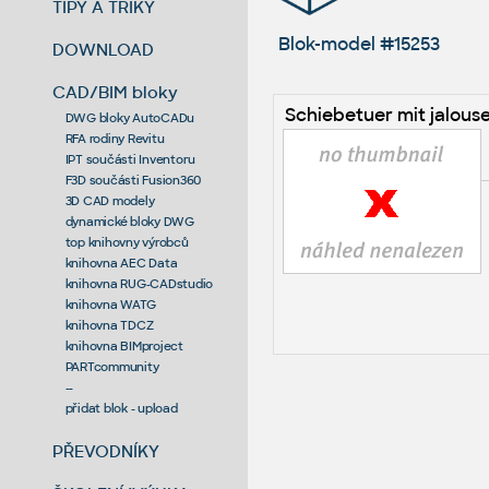
TIPY A TRIKY
Blok-model #15253
DOWNLOAD
CAD/BIM bloky
Schiebetuer mit jalous
DWG bloky AutoCADu
RFA rodiny Revitu
IPT součásti Inventoru
F3D součásti Fusion360
3D CAD modely
dynamické bloky DWG
top knihovny výrobců
knihovna AEC Data
knihovna RUG-CADstudio
knihovna WATG
knihovna TDCZ
knihovna BIMproject
PARTcommunity
--
přidat blok - upload
PŘEVODNÍKY