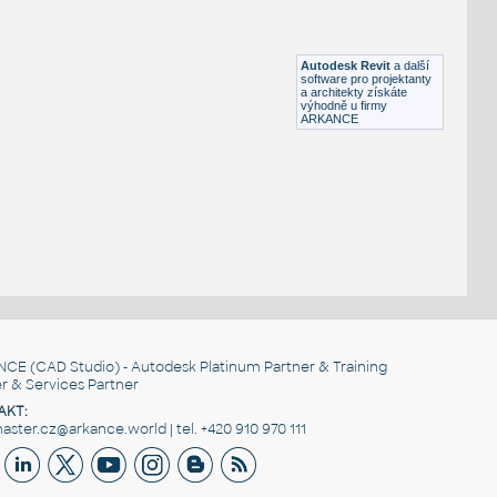
Posuvné dveře, prosklené, dvoukřídlé, plně parametrické
RFA
Posuvné
Autodesk Revit
a další
software pro projektanty
a architekty získáte
výhodně u firmy
ARKANCE
NCE
(CAD Studio) - Autodesk Platinum Partner & Training
r & Services Partner
AKT:
ster.cz@arkance.world | tel. +420 910 970 111