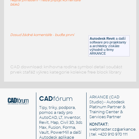
DWG
Létající
bloků
A380-800
:
Dopravní letadlo Airbus A380-800
Dosud žádné komentáře - buďte první
Autodesk Revit
a další
DWG
Létající
software pro projektanty
a architekty získáte
výhodně u firmy
ARKANCE
CAD download: knihovna rodina symbol detail součást
prvek stafáž výkres kategorie kolekce free block library
CAD
fórum
ARKANCE
(CAD
Studio) - Autodesk
Platinum Partner &
Tipy, triky, podpora,
Training Center &
pomoc a rady pro
Services Partner
AutoCAD, LT, Inventor,
Revit, Map, Civil 3D, 3ds
KONTAKT:
Max, Fusion, Forma,
webmaster.cz@arkance.w
Vault, PowerMill a další
| tel. +420 910 970 111
Autodesk aplikace