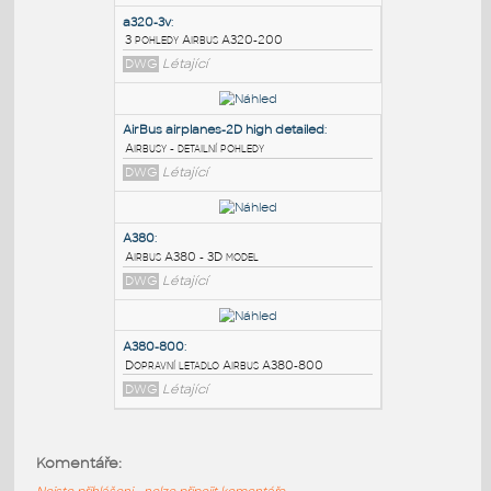
PODOBNÉ BLOKY
:
a320-3v
:
3 pohledy Airbus A320-200
DWG
Létající
AirBus airplanes-2D high detailed
:
Airbusy - detailní pohledy
DWG
Létající
A380
:
Komentáře:
Airbus A380 - 3D model
Nejste přihlášeni - nelze připojit komentáře