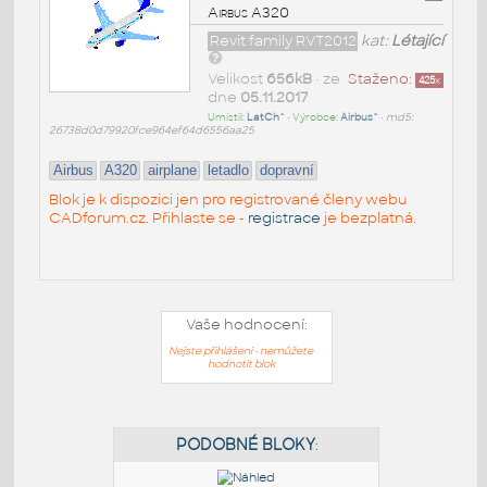
Airbus A320
Revit family RVT2012
kat:
Létající
Velikost
656kB
• ze
Staženo:
425
x
dne
05.11.2017
Umístil:
LatCh^
• Výrobce:
Airbus^
•
md5:
26738d0d79920fce964ef64d6556aa25
Airbus
A320
airplane
letadlo
dopravní
Blok je k dispozici jen pro registrované členy webu
CADforum.cz. Přihlaste se -
registrace
je bezplatná.
Vaše hodnocení:
Nejste přihlášeni - nemůžete
hodnotit blok