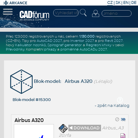
CZ
|
SK
|
EN
|
DE
Přes 123.000 registrovaných u nás, celkem
1.130.000
registrovaných
(CZ+EN)
. Tipy pro
AutoCAD 2027
, pro
Inventor 2027
a pro
Revit 2027
.
Nový
Kalkulátor nosníků
,
Spirograf generátor
a
Regresní křivky
v sekci
Převodníky
.
Kompletní
příkazy
a
proměnné AutoCADu 2027
.
Blok-model: Airbus A320
(Létající)
Blok-model #15300
« zpět na Katalog
Airbus A320
◄ DOWNLOAD
Airbus_A3
20.rfa