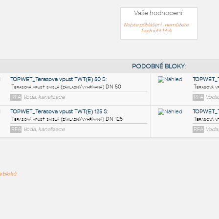
Vaše hodnocení:
Nejste přihlášeni - nemůžete
hodnotit blok
PODOB
TOPWET_Terasova vpust TWT(E) 50 S
:
ře bloků
Terasová vpusť svislá (základní/vyhřívaná) DN 50
RFA
Voda, kanalizace
TOPWET_Terasova vpust TWT(E) 125 S
:
Terasová vpusť svislá (základní/vyhřívaná) DN 125