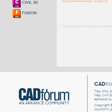
Dosud žádné komentáře - buďte první
CIVIL 3D
FUSION
CAD download: knihovna rodina symbol detai
CAD
fó
Tipy, triky
Map, Civil 
aplikace (
Copyright 
soukromí, 