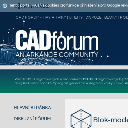
Tento portál využívá cookies pro funkce přihlášení a pro Google rek
CAD FÓRUM - TIPY A TRIKY | UTILITY | DISKUZE | BLOKY |
Přes 123.000 registrovaných u nás, celkem
1.130.000
registrovaných (C
Nový
Kalkulátor nosníků
,
Spirograf generátor
a
Regresní křivky
v sekci
P
HLAVNÍ STRÁNKA
Blok-mode
DISKUZNÍ FÓRUM