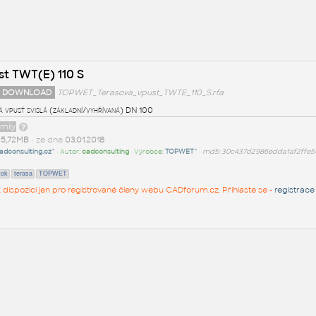
t TWT(E) 110 S
 DOWNLOAD
TOPWET_Terasova_vpust_TWTE_110_S.rfa
 vpusť svislá (základní/vyhřívaná) DN 100
amily
t
5,72MB
• ze dne
03.01.2018
adconsulting.cz^
• Autor:
cadconsulting
• Výrobce:
TOPWET^
•
md5: 30c437d2986edda1af2ffe5
tok
terasa
TOPWET
 k dispozici jen pro registrované členy webu CADforum.cz. Přihlaste se -
registrace