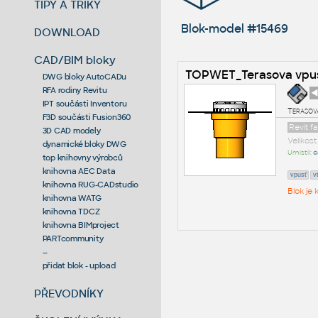
TIPY A TRIKY
Blok-model #15469
DOWNLOAD
CAD/BIM bloky
TOPWET_Terasova vpus
DWG bloky AutoCADu
RFA rodiny Revitu
◄
IPT součásti Inventoru
Terasová
F3D součásti Fusion360
Revit f
3D CAD modely
Velikos
dynamické bloky DWG
Umístil:
c
top knihovny výrobců
knihovna AEC Data
vpusť
v
knihovna RUG-CADstudio
Blok je
knihovna WATG
knihovna TDCZ
knihovna BIMproject
PARTcommunity
--
přidat blok - upload
PŘEVODNÍKY