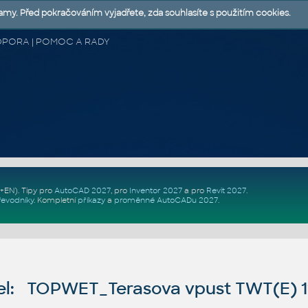
lamy. Před pokračováním vyjadřete, zda souhlasíte s použitím cookies.
 PODPORA | POMOC A RADY
Z+EN)
. Tipy pro
AutoCAD 2027
, pro
Inventor 2027
a pro
Revit 2027
.
řevodníky
.
Kompletní
příkazy
a
proměnné AutoCADu 2027
.
l: TOPWET_Terasova vpust TWT(E) 1