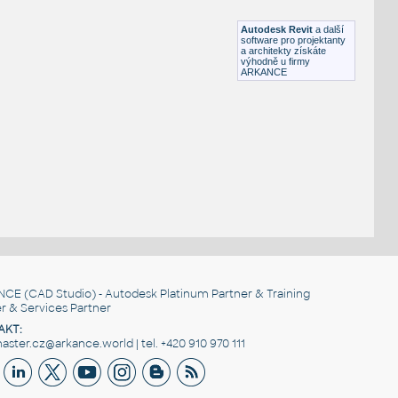
RFA
Voda, kanalizace
Autodesk Revit
a další
software pro projektanty
a architekty získáte
výhodně u firmy
ARKANCE
NCE
(CAD Studio) - Autodesk Platinum Partner & Training
r & Services Partner
AKT:
ster.cz@arkance.world | tel. +420 910 970 111