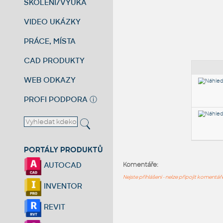
ŠKOLENÍ/VÝUKA
VIDEO UKÁZKY
PRÁCE, MÍSTA
CAD PRODUKTY
WEB ODKAZY
PROFI PODPORA
ⓘ
PORTÁLY PRODUKTŮ
AUTOCAD
Komentáře:
Nejste přihlášeni - nelze připojit komentá
INVENTOR
REVIT