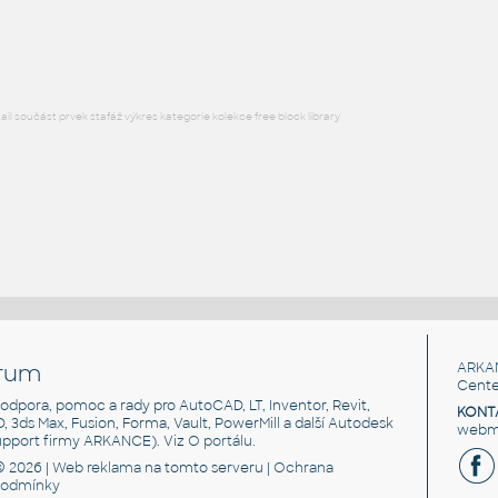
RFA
Voda, kanalizace
l součást prvek stafáž výkres kategorie kolekce free block library
rum
ARKA
Cente
, podpora, pomoc a rady pro AutoCAD, LT, Inventor, Revit,
KONT
3D, 3ds Max, Fusion, Forma, Vault, PowerMill a další Autodesk
webma
support firmy ARKANCE). Viz
O portálu
.
© 2026 |
Web reklama
na tomto serveru |
Ochrana
podmínky