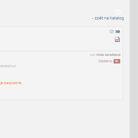
« zpět na Katalog
kat:
Voda, kanalizace
Staženo:
18
x
4808467a3
je bezplatná.