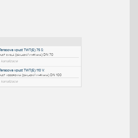
NÉ BLOKY
:
TOPWET_Terasova vpust TWT(E) 75 S
:
Terasová vpusť svislá (základní/vyhřívaná) DN 70
RFA
Voda, kanalizace
TOPWET_Terasova vpust TWT(E) 110 V
:
Terasová vpusť vodorovná (základní/vyhřívaná) DN 100