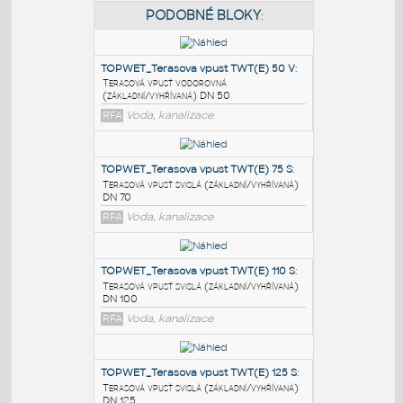
PODOBNÉ BLOKY
:
TOPWET_Terasova vpust TWT(E) 50 V
:
Terasová vpusť vodorovná
(základní/vyhřívaná) DN 50
RFA
Voda, kanalizace
TOPWET_Terasova vpust TWT(E) 75 S
:
Terasová vpusť svislá (základní/vyhřívaná)
DN 70
RFA
Voda, kanalizace