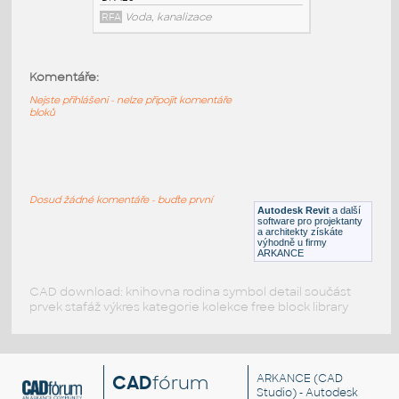
TOPWET_Terasova vpust TWT(E) 110 S
:
Terasová vpusť svislá (základní/vyhřívaná)
Komentáře:
DN 100
Nejste přihlášeni - nelze připojit komentáře
RFA
Voda, kanalizace
bloků
TOPWET_Terasova vpust TWT(E) 125 S
:
Terasová vpusť svislá (základní/vyhřívaná)
Dosud žádné komentáře - buďte první
DN 125
Autodesk Revit
a další
software pro projektanty
RFA
Voda, kanalizace
a architekty získáte
výhodně u firmy
ARKANCE
CAD download: knihovna rodina symbol detail součást
prvek stafáž výkres kategorie kolekce free block library
CAD
fórum
ARKANCE
(CAD
Studio) - Autodesk