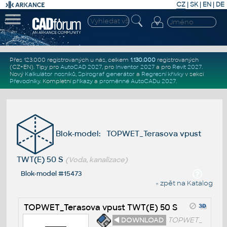
CZ
|
SK
|
EN
|
DE
Přes 123.000 registrovaných u nás, celkem
1.130.000
registrovaných
(CZ+EN)
. Tipy pro
AutoCAD 2027
, pro
Inventor 2027
a pro
Revit 2027
.
Nový
Kalkulátor nosníků
,
Spirograf generátor
a
Regresní křivky
v sekci
Převodníky
.
Kompletní
příkazy
a
proměnné AutoCADu 2027
.
Blok-model: TOPWET_Terasova vpust
TWT(E) 50 S
(Voda, kanalizace)
Blok-model #15473
« zpět na Katalog
TOPWET_Terasova vpust TWT(E) 50 S
◄ DOWNLOAD
TOPWET_