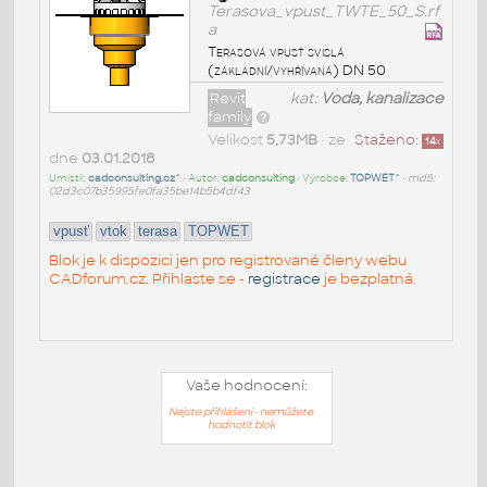
Terasova_vpust_TWTE_50_S.rf
a
Terasová vpusť svislá
(základní/vyhřívaná) DN 50
Revit
kat:
Voda, kanalizace
family
Velikost
5,73MB
• ze
Staženo:
14
x
dne
03.01.2018
Umístil:
cadconsulting.cz^
• Autor:
cadconsulting
• Výrobce:
TOPWET^
•
md5:
02d3c07b35995fe0fa35be14b5b4df43
vpusť
vtok
terasa
TOPWET
Blok je k dispozici jen pro registrované členy webu
CADforum.cz. Přihlaste se -
registrace
je bezplatná.
Vaše hodnocení:
Nejste přihlášeni - nemůžete
hodnotit blok