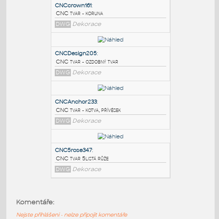
PODOBNÉ BLOKY
:
CNCcrown161
:
CNC tvar - koruna
DWG
Dekorace
CNCDesign205
:
CNC tvar - ozdobný tvar
DWG
Dekorace
CNCAnchor233
:
Komentáře:
CNC tvar - kotva, přívěsek
Nejste přihlášeni - nelze připojit komentáře