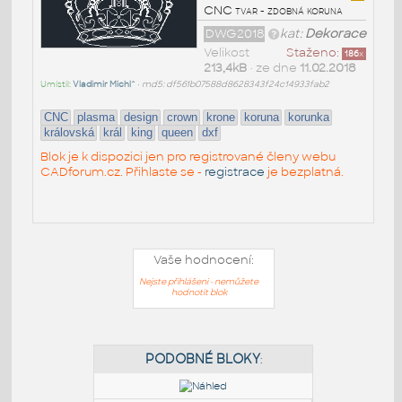
CNC tvar - zdobná koruna
DWG2018
kat:
Dekorace
Velikost
Staženo:
186
x
213,4kB
• ze dne
11.02.2018
Umístil:
Vladimir Michl^
•
md5: df561b07588d8628343f24c14933fab2
CNC
plasma
design
crown
krone
koruna
korunka
královská
král
king
queen
dxf
Blok je k dispozici jen pro registrované členy webu
CADforum.cz. Přihlaste se -
registrace
je bezplatná.
Vaše hodnocení:
Nejste přihlášeni - nemůžete
hodnotit blok