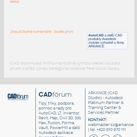
DWG
Dekorace
bloků
CNC5rose347
:
CNC tvar 5listá růže
Dosud žádné komentáře - buďte první
DWG
Dekorace
AutoCAD
a další CAD
produkty Autodesk
získáte výhodně u firmy
ARKANCE
CAD download: knihovna rodina symbol detail součást
prvek stafáž výkres kategorie kolekce free block library
CAD
fórum
ARKANCE
(CAD
Studio) - Autodesk
Platinum Partner &
Tipy, triky, podpora,
Training Center &
pomoc a rady pro
Services Partner
AutoCAD, LT, Inventor,
Revit, Map, Civil 3D, 3ds
KONTAKT:
Max, Fusion, Forma,
webmaster.cz@arkance.w
Vault, PowerMill a další
| tel. +420 910 970 111
Autodesk aplikace