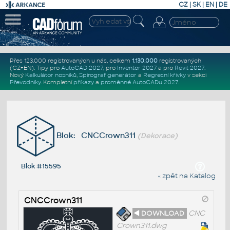
CZ
|
SK
|
EN
|
DE
Přes 123.000 registrovaných u nás, celkem
1.130.000
registrovaných
(CZ+EN)
. Tipy pro
AutoCAD 2027
, pro
Inventor 2027
a pro
Revit 2027
.
Nový
Kalkulátor nosníků
,
Spirograf generátor
a
Regresní křivky
v sekci
Převodníky
.
Kompletní
příkazy
a
proměnné AutoCADu 2027
.
Blok: CNCCrown311
(Dekorace)
Blok #15595
« zpět na Katalog
CNCCrown311
◄ DOWNLOAD
CNC
Crown311.dwg