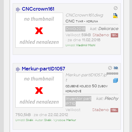
CNCcrown161
CNCcrown161.dwg
CNC tvar - koruna
DWG2018
kat:
Dekorace
Velikost
59kB
Staženo:
181
x
• ze dne
11.02.2018
Umístil:
Vladimir Michl
Merkur-partID1057
Merkur-partID1057.ip
t
ozubené koleso 50 zubov
korunové
Inventor part
kat:
Plechy
IPT10
Velikost
Staženo:
158
x
750,5kB
• ze dne
22.02.2012
Umístil:
Sivák
• Autor:
Sivák
• Výrobce:
Merkur