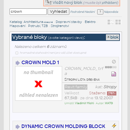
Vložit nový blok
(musíte být
přihlášeni
)
Podrobné hledání
Nápověda
Katalog
:
Architektura
•
Dopravní stavby
•
Elektro
•
/obecné
Mapování
•
Potrubí, TZB
•
Strojírenství
Vybrané bloky
:
blok
(zvolte kategorii vlevo)
Nalezeno celkem
6
záznamů
hromadné stahování není pro váš účet dostupné
CROWN MOLD 1
CROWN_MOLD_1.rf
a
Stropní lišta dřevěná
Revit family
kat:
Stropy
Velikost
Staženo:
2767
x
67,5kB
• ze dne
13.12.2007
Umístil:
Vladimír Michl
• Autor:
WATG
DYNAMIC CROWN MOLDING BLOCK