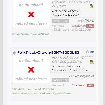
DYNAMIC_CROWN_MOLD
ING.dwg
DYNAMIC CROWN
MOLDING BLOCK
DWG2007
kat:
Dřevo
Velikost
Staženo:
4492
x
143kB
• ze dne
12.02.2009
Umístil:
nameci
• Autor:
Jeff Brown
ForkTruck-Crown-20MT-2000LBS
ForkTruck-Crown-2
0MT-2000LBS.dwg
Vysokozdvižný vozík -
Crown - 20MT - 2000Lbs
kat:
Průmyslová
DWG2000
Velikost
Staženo:
3337
x
140,4kB
• ze dne
24.01.2009
Umístil:
davidluk
• Autor:
David Lukas
• Výrobce:
Crown