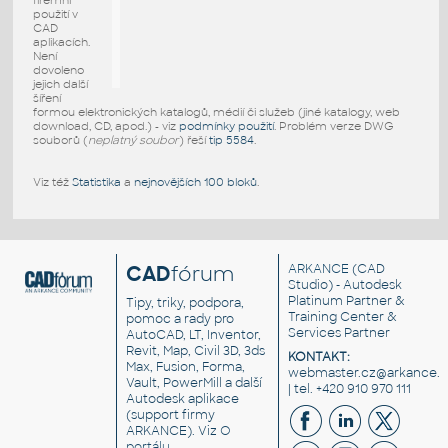
firemní
použití v
CAD
aplikacích.
Není
dovoleno
jejich další
šíření
formou elektronických katalogů, médií či služeb (jiné katalogy, web
download, CD, apod.) - viz
podmínky použití
. Problém verze DWG
souborů (
neplatný soubor
) řeší
tip 5584
.
Viz též
Statistika
a
nejnovějších 100 bloků
.
CAD
fórum
ARKANCE
(CAD
Studio) - Autodesk
Platinum Partner &
Tipy, triky, podpora,
Training Center &
pomoc a rady pro
Services Partner
AutoCAD, LT, Inventor,
Revit, Map, Civil 3D, 3ds
KONTAKT:
Max, Fusion, Forma,
webmaster.cz@arkance.w
Vault, PowerMill a další
| tel. +420 910 970 111
Autodesk aplikace
(support firmy
ARKANCE). Viz
O
portálu
.