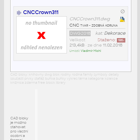
CNCCrown311
CNCCrown311.dwg
CNC tvar - zdobná koruna
DWG2018
kat:
Dekorace
Velikost
Staženo:
186
x
213,4kB
• ze dne
11.02.2018
Umístil:
Vladimir Michl
CAD bloky: knihovny dwg blok rodiny rodina family symboly detaily
součásti prvky stafáž buňka buňky výkres téma kategorie kolekce
knižnica zdarma free block library
CAD bloky
je možno
stahovat
pro vlastní
osobní a