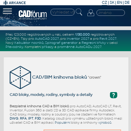
CZ
|
SK
|
EN
|
DE
Přes 123.000 registrovaných u nás, celkem
1.130.000
registrovaných
(CZ+EN)
. Tipy pro
AutoCAD 2027
, pro
Inventor 2027
a pro
Revit 2027
.
Nový
Kalkulátor nosníků
,
Spirograf generátor
a
Regresní křivky
v sekci
Převodníky
.
Kompletní
příkazy
a
proměnné AutoCADu 2027
.
CAD/BIM knihovna bloků
"crown"
?
CAD bloky, modely, rodiny, symboly a detaily
Bezplatná knihovna CAD a BIM bloků
pro AutoCAD, AutoCAD LT, Revit,
Inventor, Fusion 360 a další 2D a 3D CAD aplikace firmy Autodesk.
CAD bloky, modely, rodiny a soubory jsou ke stažení ve formátech
DWG
,
RFA
,
IPT
,
F3D
. Katalog slouží pro výměnu užitečných bloků mezi
uživateli CAD a BIM aplikací.
Populární
bloky a knihovny
výrobců
.