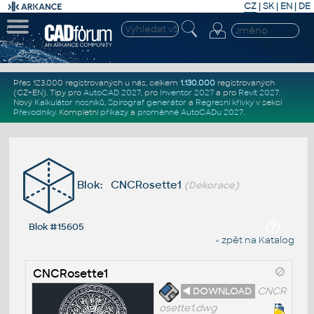
CZ
|
SK
|
EN
|
DE
Přes 123.000 registrovaných u nás, celkem
1.130.000
registrovaných
(CZ+EN)
. Tipy pro
AutoCAD 2027
, pro
Inventor 2027
a pro
Revit 2027
.
Nový
Kalkulátor nosníků
,
Spirograf generátor
a
Regresní křivky
v sekci
Převodníky
.
Kompletní
příkazy
a
proměnné AutoCADu 2027
.
Blok: CNCRosette1
(Dekorace)
Blok #15605
« zpět na Katalog
CNCRosette1
◄ DOWNLOAD
CNCR
osette1.dwg