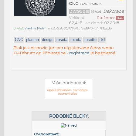
CNC tvar - rozeta
DWG2018
kat:
Dekorace
Velikost
Staženo:
364
x
62,4kB
• ze dne
11.02.2018
Umístil:
Vladimir Michl^
•
md5: 0c6c60f725e13c1a4954d4cf4183ad3a
CNC
plasma
design
roseta
rozeta
rosette
dxf
Blok je k dispozici jen pro registrované členy webu
CADforum.cz. Přihlaste se -
registrace
je bezplatná.
Vaše hodnocení:
Nejste přihlášeni - nemůžete
hodnotit blok