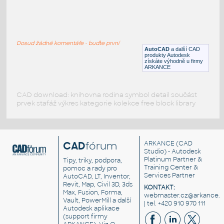
CNC5rose347
:
CNC tvar 5listá růže
Dosud žádné komentáře - buďte první
DWG
Dekorace
AutoCAD
a další CAD
produkty Autodesk
získáte výhodně u firmy
ARKANCE
CAD download: knihovna rodina symbol detail součást
prvek stafáž výkres kategorie kolekce free block library
CAD
fórum
ARKANCE
(CAD
Studio) - Autodesk
Platinum Partner &
Tipy, triky, podpora,
Training Center &
pomoc a rady pro
Services Partner
AutoCAD, LT, Inventor,
Revit, Map, Civil 3D, 3ds
KONTAKT:
Max, Fusion, Forma,
webmaster.cz@arkance.w
Vault, PowerMill a další
| tel. +420 910 970 111
Autodesk aplikace
(support firmy