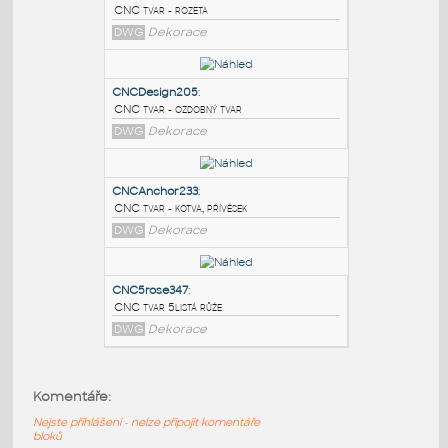
PODOBNÉ BLOKY
:
CNCRosette1
:
CNC tvar - rozeta
DWG
Dekorace
CNCDesign205
:
CNC tvar - ozdobný tvar
DWG
Dekorace
CNCAnchor233
:
Komentáře:
CNC tvar - kotva, přívěsek
Nejste přihlášeni - nelze připojit komentáře
DWG
Dekorace
bloků