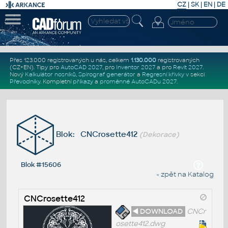
CZ
|
SK
|
EN
|
DE
Přes 123.000 registrovaných u nás, celkem
1.130.000
registrovaných
(CZ+EN)
. Tipy pro
AutoCAD 2027
, pro
Inventor 2027
a pro
Revit 2027
.
Nový
Kalkulátor nosníků
,
Spirograf generátor
a
Regresní křivky
v sekci
Převodníky
.
Kompletní
příkazy
a
proměnné AutoCADu 2027
.
Blok: CNCrosette412
(Dekorace)
Blok #15606
« zpět na Katalog
CNCrosette412
◄ DOWNLOAD
CNCr
osette412.dwg