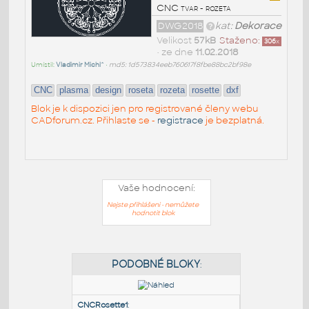
CNC tvar - rozeta
DWG2018
kat:
Dekorace
Velikost
57kB
Staženo:
306
x
• ze dne
11.02.2018
Umístil:
Vladimir Michl^
•
md5: 1d573834eeb760617f8fbe88bc2bf98e
CNC
plasma
design
roseta
rozeta
rosette
dxf
Blok je k dispozici jen pro registrované členy webu
CADforum.cz. Přihlaste se -
registrace
je bezplatná.
Vaše hodnocení:
Nejste přihlášeni - nemůžete
hodnotit blok