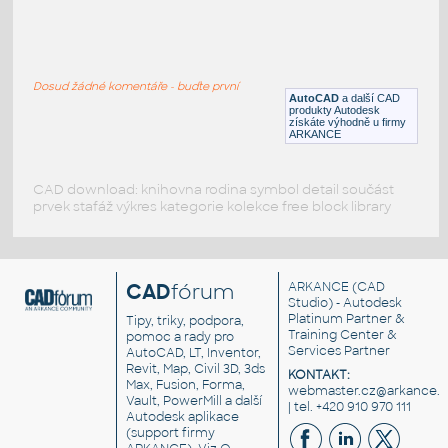
CNC5rose347
:
CNC tvar 5listá růže
Dosud žádné komentáře - buďte první
DWG
Dekorace
AutoCAD
a další CAD
produkty Autodesk
získáte výhodně u firmy
ARKANCE
CAD download: knihovna rodina symbol detail součást
prvek stafáž výkres kategorie kolekce free block library
CAD
fórum
ARKANCE
(CAD
Studio) - Autodesk
Platinum Partner &
Tipy, triky, podpora,
Training Center &
pomoc a rady pro
Services Partner
AutoCAD, LT, Inventor,
Revit, Map, Civil 3D, 3ds
KONTAKT:
Max, Fusion, Forma,
webmaster.cz@arkance.w
Vault, PowerMill a další
| tel. +420 910 970 111
Autodesk aplikace
(support firmy