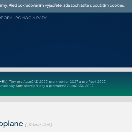
lamy. Před pokračováním vyjadřete, zda souhlasíte s použitím cookies.
 PODPORA | POMOC A RADY
Z+EN)
. Tipy pro
AutoCAD 2027
, pro
Inventor 2027
a pro
Revit 2027
.
řevodníky
.
Kompletní
příkazy
a
proměnné AutoCADu 2027
.
oplane
(_Různé-Jiné)