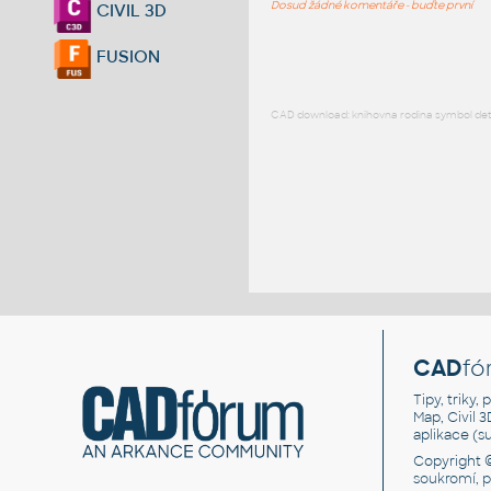
Dosud žádné komentáře - buďte první
CIVIL 3D
FUSION
CAD download: knihovna rodina symbol detai
CAD
fó
Tipy, triky
Map, Civil 
aplikace (
Copyright 
soukromí, 