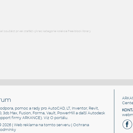
DWG
Létající
l součást prvek stafáž výkres kategorie kolekce free block library
rum
ARKA
Cente
, podpora, pomoc a rady pro AutoCAD, LT, Inventor, Revit,
KONT
3D, 3ds Max, Fusion, Forma, Vault, PowerMill a další Autodesk
webma
support firmy ARKANCE). Viz
O portálu
.
© 2026 |
Web reklama
na tomto serveru |
Ochrana
podmínky