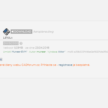
◄ DOWNLOAD
Aeroplane.dwg
Letadla
DWG2000
Velikost
1,03MB
• ze dne
23.04.2018
Umístil:
Muneer-EVM^
• Autor:
muneer
• Výrobce:
Aktor^
•
md5: e39b333f44be0af602fde0fb
ug
rované členy webu CADforum.cz. Přihlaste se -
registrace
je bezplatná.