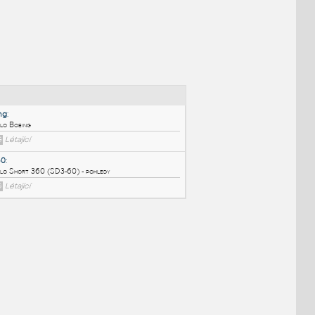
NÉ BLOKY
:
boeing
:
Letadlo Boeing
DWG
Létající
SD360
:
Letadlo Short 360 (SD3-60) - pohledy