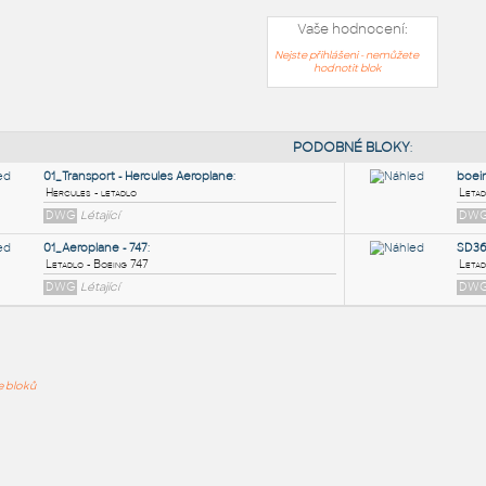
Vaše hodnocení:
Nejste přihlášeni - nemůžete
hodnotit blok
PODOB
01_Transport - Hercules Aeroplane
:
ře bloků
Hercules - letadlo
DWG
Létající
01_Aeroplane - 747
:
Letadlo - Boeing 747