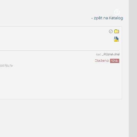
« zpět na Katalog
kat:
_Různé-Jiné
Staženo:
1014
x
3b976c7e