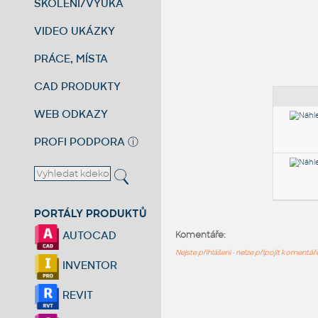
ŠKOLENÍ/VÝUKA
VIDEO UKÁZKY
PRÁCE, MÍSTA
CAD PRODUKTY
WEB ODKAZY
PROFI PODPORA
ⓘ
PORTÁLY PRODUKTŮ
AUTOCAD
Komentáře:
Nejste přihlášeni - nelze připojit komentá
INVENTOR
REVIT