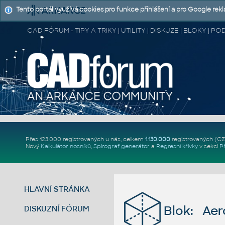
Tento portál využívá cookies pro funkce přihlášení a pro Google rek
CAD FÓRUM - TIPY A TRIKY | UTILITY | DISKUZE | BLOKY |
Přes 123.000 registrovaných u nás, celkem
1.130.000
registrovaných (C
Nový
Kalkulátor nosníků
,
Spirograf generátor
a
Regresní křivky
v sekci
P
HLAVNÍ STRÁNKA
Blok: Aer
DISKUZNÍ FÓRUM