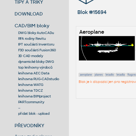
TIPY A TRIKY
Blok #15694
DOWNLOAD
CAD/BIM bloky
Aeroplane
DWG bloky AutoCADu
RFA rodiny Revitu
IPT součásti Inventoru
F3D součásti Fusion360
3D CAD modely
dynamické bloky DWG
top knihovny výrobců
knihovna AEC Data
aeroplane
planes
letadlo
letadla
flugze
knihovna RUG-CADstudio
Blok je k dispozici jen pro regist
knihovna WATG
knihovna TDCZ
knihovna BIMproject
PARTcommunity
--
přidat blok - upload
PŘEVODNÍKY