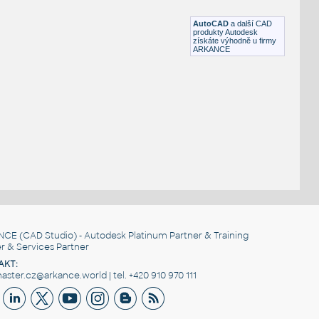
DWG
Létající
AutoCAD
a další CAD
produkty Autodesk
získáte výhodně u firmy
ARKANCE
NCE
(CAD Studio) - Autodesk Platinum Partner & Training
r & Services Partner
AKT:
ster.cz@arkance.world | tel. +420 910 970 111