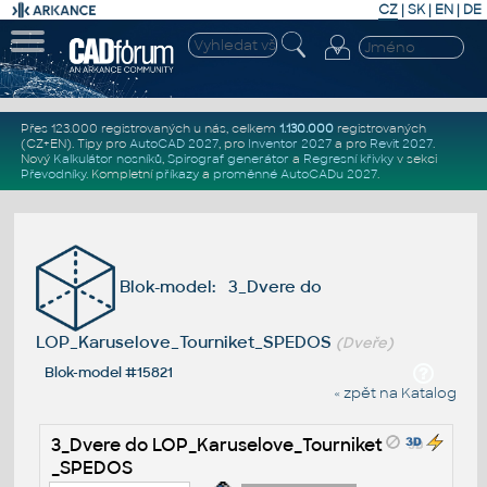
CZ
|
SK
|
EN
|
DE
Přes 123.000 registrovaných u nás, celkem
1.130.000
registrovaných
(CZ+EN)
. Tipy pro
AutoCAD 2027
, pro
Inventor 2027
a pro
Revit 2027
.
Nový
Kalkulátor nosníků
,
Spirograf generátor
a
Regresní křivky
v sekci
Převodníky
.
Kompletní
příkazy
a
proměnné AutoCADu 2027
.
Blok-model: 3_Dvere do
LOP_Karuselove_Tourniket_SPEDOS
(Dveře)
Blok-model #15821
« zpět na Katalog
3_Dvere do LOP_Karuselove_Tourniket
_SPEDOS