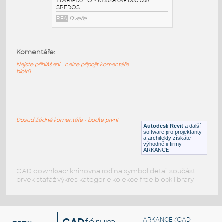
2_Dvere do
LOP_Karuselove_Tournex_SPEDOS
:
2 Dveře do LOP Karuselové Tournex
Komentáře:
SPEDOS
Nejste přihlášeni - nelze připojit komentáře
RFA
Dveře
bloků
1_Dvere do
LOP_Karuselove_Duotour_SPEDOS
:
1 Dveře do LOP Karuselové Duotour
Dosud žádné komentáře - buďte první
SPEDOS
Autodesk Revit
a další
software pro projektanty
a architekty získáte
RFA
Dveře
výhodně u firmy
ARKANCE
CAD download: knihovna rodina symbol detail součást
prvek stafáž výkres kategorie kolekce free block library
ARKANCE
(CAD