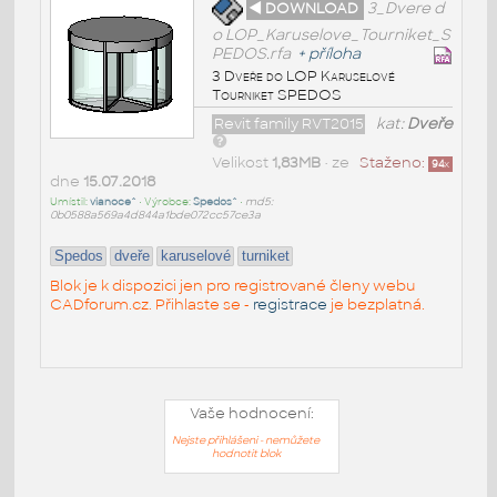
◄ DOWNLOAD
3_Dvere d
o LOP_Karuselove_Tourniket_S
PEDOS.rfa
+
příloha
3 Dveře do LOP Karuselové
Tourniket SPEDOS
Revit family RVT2015
kat:
Dveře
Velikost
1,83MB
• ze
Staženo:
94
x
dne
15.07.2018
Umístil:
vianoce^
• Výrobce:
Spedos^
•
md5:
0b0588a569a4d844a1bde072cc57ce3a
Spedos
dveře
karuselové
turniket
Blok je k dispozici jen pro registrované členy webu
CADforum.cz. Přihlaste se -
registrace
je bezplatná.
Vaše hodnocení:
Nejste přihlášeni - nemůžete
hodnotit blok