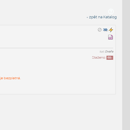
« zpět na Katalog
kat:
Dveře
Staženo:
68
x
je bezplatná.