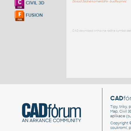
Dosud žádné komentáře - buďte první
CIVIL 3D
FUSION
CAD download: knihovna rodina symbol detai
CAD
fó
Tipy, triky
Map, Civil 
aplikace (
Copyright 
soukromí, 