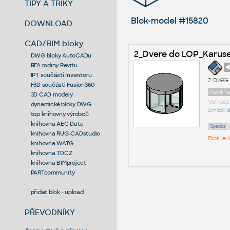
TIPY A TRIKY
Blok-model #15820
DOWNLOAD
CAD/BIM bloky
2_Dvere do LOP_Karus
DWG bloky AutoCADu
RFA rodiny Revitu
◄
IPT součásti Inventoru
2 Dveře
F3D součásti Fusion360
Revit f
3D CAD modely
Velikos
dynamické bloky DWG
Umístil:
v
top knihovny výrobců
knihovna AEC Data
Spedos
knihovna RUG-CADstudio
Blok je
knihovna WATG
knihovna TDCZ
knihovna BIMproject
PARTcommunity
--
přidat blok - upload
PŘEVODNÍKY