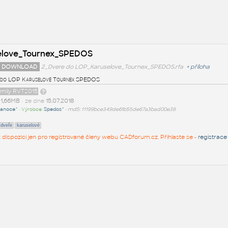
elove_Tournex_SPEDOS
 DOWNLOAD
2_Dvere do LOP_Karuselove_Tournex_SPEDOS.rfa
+
příloha
 do LOP Karuselové Tournex SPEDOS
amily RVT2015
t
1,66MB
• ze dne
15.07.2018
ianoce^
• Výrobce:
Spedos^
•
md5: 11199bce349de61b55de67a3bad00e38
dveře
karuselové
 k dispozici jen pro registrované členy webu CADforum.cz. Přihlaste se -
registrace