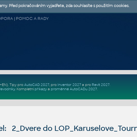
lamy. Před pokračováním vyjadřete, zda souhlasíte s použitím cookies.
 PODPORA | POMOC A RADY
Z+EN)
. Tipy pro
AutoCAD 2027
, pro
Inventor 2027
a pro
Revit 2027
.
řevodníky
.
Kompletní
příkazy
a
proměnné AutoCADu 2027
.
l: 2_Dvere do LOP_Karuselove_Tou