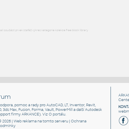
RFA
Dveře
l součást prvek stafáž výkres kategorie kolekce free block library
rum
ARKA
Cente
, podpora, pomoc a rady pro AutoCAD, LT, Inventor, Revit,
KONT
3D, 3ds Max, Fusion, Forma, Vault, PowerMill a další Autodesk
webma
support firmy ARKANCE). Viz
O portálu
.
© 2026 |
Web reklama
na tomto serveru |
Ochrana
podmínky