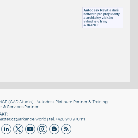
RFA
Dveře
Autodesk Revit
a další
software pro projektanty
a architekty získáte
výhodně u firmy
ARKANCE
NCE
(CAD Studio) - Autodesk Platinum Partner & Training
r & Services Partner
AKT:
ster.cz@arkance.world | tel. +420 910 970 111