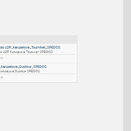
NÉ BLOKY
:
3_Dvere do LOP_Karuselove_Tourniket_SPEDOS
:
3 Dveře do LOP Karuselové Tourniket SPEDOS
RFA
Dveře
4_Dvere_Karuselove_Duotour_SPEDOS
:
4 Dveře Karuselové Duotour SPEDOS