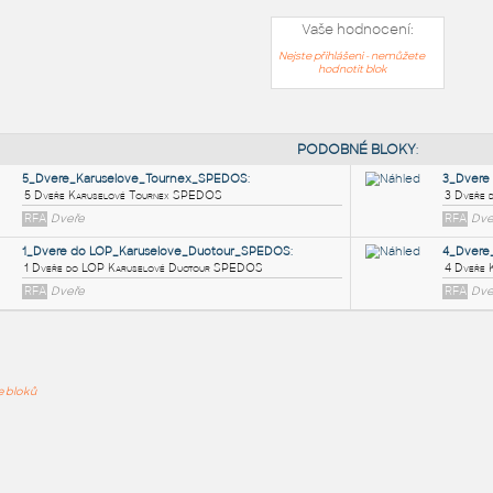
Vaše hodnocení:
Nejste přihlášeni - nemůžete
hodnotit blok
PODOB
5_Dvere_Karuselove_Tournex_SPEDOS
:
ře bloků
5 Dveře Karuselové Tournex SPEDOS
RFA
Dveře
1_Dvere do LOP_Karuselove_Duotour_SPEDOS
:
1 Dveře do LOP Karuselové Duotour SPEDOS