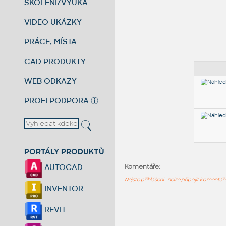
ŠKOLENÍ/VÝUKA
VIDEO UKÁZKY
PRÁCE, MÍSTA
CAD PRODUKTY
WEB ODKAZY
PROFI PODPORA
ⓘ
PORTÁLY PRODUKTŮ
AUTOCAD
Komentáře:
Nejste přihlášeni - nelze připojit komentá
INVENTOR
REVIT