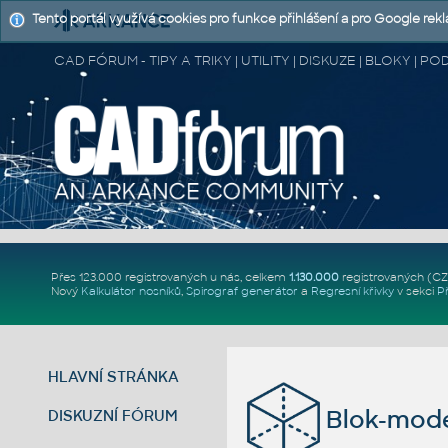
Tento portál využívá cookies pro funkce přihlášení a pro Google rek
CAD FÓRUM - TIPY A TRIKY | UTILITY | DISKUZE | BLOKY |
Přes 123.000 registrovaných u nás, celkem
1.130.000
registrovaných (C
Nový
Kalkulátor nosníků
,
Spirograf generátor
a
Regresní křivky
v sekci
P
HLAVNÍ STRÁNKA
Blok-mode
DISKUZNÍ FÓRUM