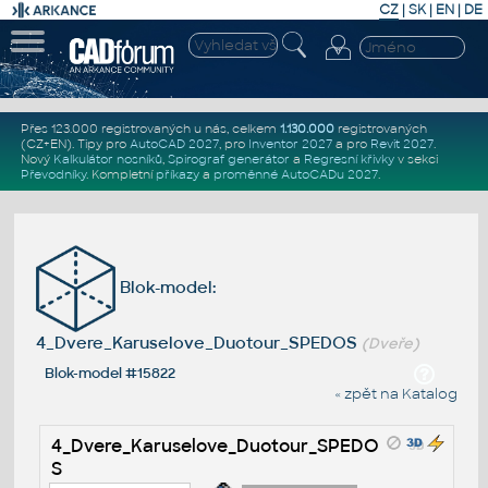
CZ
|
SK
|
EN
|
DE
Přes 123.000 registrovaných u nás, celkem
1.130.000
registrovaných
(CZ+EN)
. Tipy pro
AutoCAD 2027
, pro
Inventor 2027
a pro
Revit 2027
.
Nový
Kalkulátor nosníků
,
Spirograf generátor
a
Regresní křivky
v sekci
Převodníky
.
Kompletní
příkazy
a
proměnné AutoCADu 2027
.
Blok-model:
4_Dvere_Karuselove_Duotour_SPEDOS
(Dveře)
Blok-model #15822
« zpět na Katalog
4_Dvere_Karuselove_Duotour_SPEDO
S