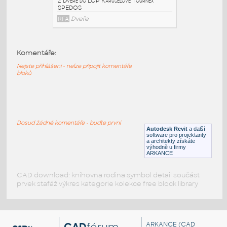
1_Dvere do
LOP_Karuselove_Duotour_SPEDOS
:
1 Dveře do LOP Karuselové Duotour
Komentáře:
SPEDOS
Nejste přihlášeni - nelze připojit komentáře
RFA
Dveře
bloků
2_Dvere do
LOP_Karuselove_Tournex_SPEDOS
:
2 Dveře do LOP Karuselové Tournex
Dosud žádné komentáře - buďte první
SPEDOS
Autodesk Revit
a další
software pro projektanty
a architekty získáte
RFA
Dveře
výhodně u firmy
ARKANCE
CAD download: knihovna rodina symbol detail součást
prvek stafáž výkres kategorie kolekce free block library
ARKANCE
(CAD