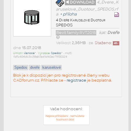
◄ DOWNLOAD
4_Dvere_K
aruselove_Duotour_SPEDOS.rf
a
+
příloha
4 Dveře Karuselové Duotour
SPEDOS
Revit family RVT2015
kat:
Dveře
Velikost
2,36MB
• ze
Staženo:
48
x
dne
15.07.2018
Umístil:
vianoce^
• Výrobce:
Spedos^
•
md5:
fdfc404dc3c38eb7ad1d40ac71f00324
Spedos
dveře
karuselové
Blok je k dispozici jen pro registrované členy webu
CADforum.cz. Přihlaste se -
registrace
je bezplatná.
Vaše hodnocení:
Nejste přihlášeni - nemůžete
hodnotit blok