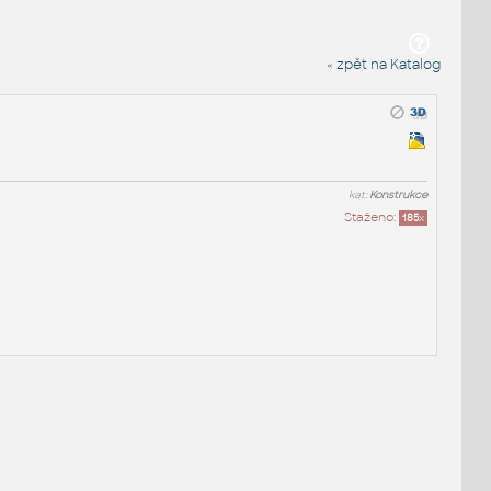
« zpět na Katalog
kat:
Konstrukce
Staženo:
185
x