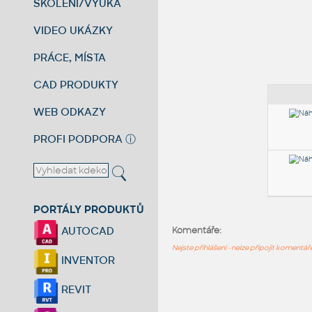
ŠKOLENÍ/VÝUKA
VIDEO UKÁZKY
PRÁCE, MÍSTA
CAD PRODUKTY
WEB ODKAZY
PROFI PODPORA
ⓘ
PORTÁLY PRODUKTŮ
AUTOCAD
Komentáře:
Nejste přihlášeni - nelze připojit komentá
INVENTOR
REVIT