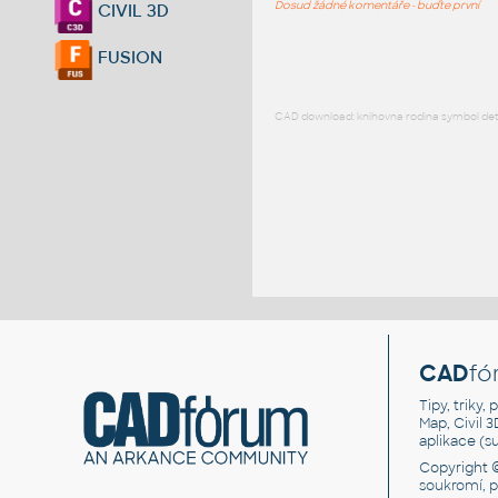
Dosud žádné komentáře - buďte první
CIVIL 3D
FUSION
CAD download: knihovna rodina symbol detai
CAD
fó
Tipy, triky
Map, Civil 
aplikace (
Copyright 
soukromí, 