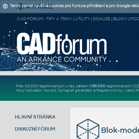
Tento portál využívá cookies pro funkce přihlášení a pro Google rek
CAD FÓRUM - TIPY A TRIKY | UTILITY | DISKUZE | BLOKY |
Přes 123.000 registrovaných u nás, celkem
1.130.000
registrovaných (C
Nový
Kalkulátor nosníků
,
Spirograf generátor
a
Regresní křivky
v sekci
P
HLAVNÍ STRÁNKA
Blok-mode
DISKUZNÍ FÓRUM