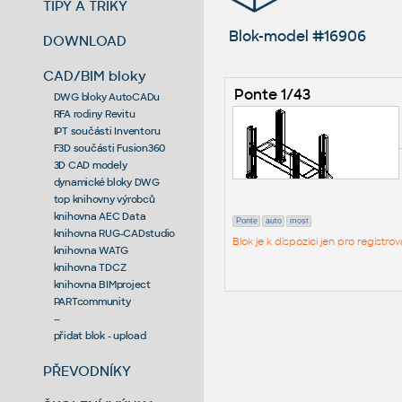
TIPY A TRIKY
Blok-model #16906
DOWNLOAD
CAD/BIM bloky
Ponte 1/43
DWG bloky AutoCADu
RFA rodiny Revitu
IPT součásti Inventoru
F3D součásti Fusion360
3D CAD modely
dynamické bloky DWG
top knihovny výrobců
knihovna AEC Data
Ponte
auto
most
knihovna RUG-CADstudio
Blok je k dispozici jen pro regist
knihovna WATG
knihovna TDCZ
knihovna BIMproject
PARTcommunity
--
přidat blok - upload
PŘEVODNÍKY