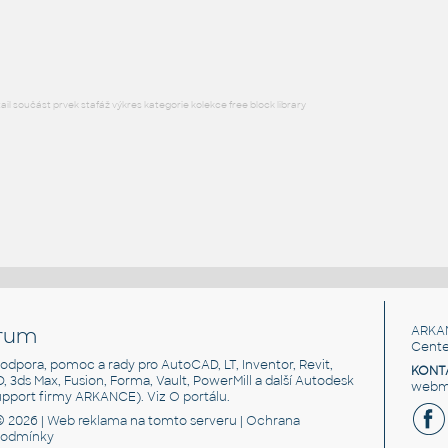
DWG
Konstrukce
l součást prvek stafáž výkres kategorie kolekce free block library
rum
ARKA
Cente
, podpora, pomoc a rady pro AutoCAD, LT, Inventor, Revit,
KONT
3D, 3ds Max, Fusion, Forma, Vault, PowerMill a další Autodesk
webma
support firmy ARKANCE). Viz
O portálu
.
© 2026 |
Web reklama
na tomto serveru |
Ochrana
podmínky