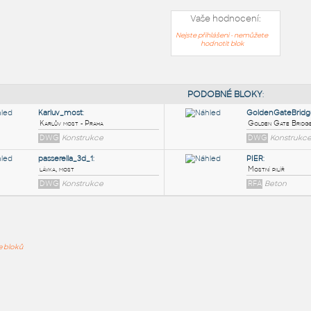
Vaše hodnocení:
Nejste přihlášeni - nemůžete
hodnotit blok
PODOB
Karluv_most
:
ře bloků
Karlův most - Praha
DWG
Konstrukce
passerella_3d_1
:
lávka, most