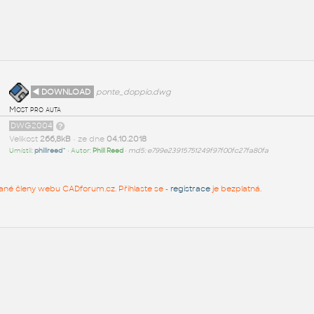
◄ DOWNLOAD
ponte_doppio.dwg
Most pro auta
DWG2004
Velikost
266,8kB
• ze dne
04.10.2018
Umístil:
phillreed^
• Autor:
Phill Reed
•
md5: e799e23915751249f97f00fc27fa80fa
rované členy webu CADforum.cz. Přihlaste se -
registrace
je bezplatná.