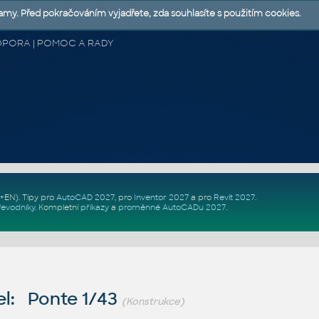
lamy. Před pokračováním vyjadřete, zda souhlasíte s použitím cookies.
 PODPORA | POMOC A RADY
Z+EN)
. Tipy pro
AutoCAD 2027
, pro
Inventor 2027
a pro
Revit 2027
.
řevodníky
.
Kompletní
příkazy
a
proměnné AutoCADu 2027
.
l: Ponte 1/43
(Konstrukce)