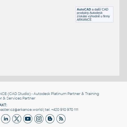
RFA
Beton
AutoCAD
a další CAD
produkty Autodesk
získáte výhodně u firmy
ARKANCE
NCE
(CAD Studio) - Autodesk Platinum Partner & Training
r & Services Partner
AKT:
ster.cz@arkance.world | tel. +420 910 970 111