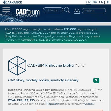
CZ
|
SK
|
EN
|
DE
Přes 123.000 registrovaných u nás, celkem
1.130.000
registrovaných
(CZ+EN)
. Tipy pro
AutoCAD 2027
, pro
Inventor 2027
a pro
Revit 2027
.
Nový
Kalkulátor nosníků
,
Spirograf generátor
a
Regresní křivky
v sekci
Převodníky
.
Kompletní
příkazy
a
proměnné AutoCADu 2027
.
CAD/BIM knihovna bloků
"Ponte"
?
CAD bloky, modely, rodiny, symboly a detaily
Bezplatná knihovna CAD a BIM bloků
pro AutoCAD, AutoCAD LT, Revit,
Inventor, Fusion 360 a další 2D a 3D CAD aplikace firmy Autodesk.
CAD bloky, modely, rodiny a soubory jsou ke stažení ve formátech
DWG
,
RFA
,
IPT
,
F3D
. Katalog slouží pro výměnu užitečných bloků mezi
uživateli CAD a BIM aplikací.
Populární
bloky a knihovny
výrobců
.