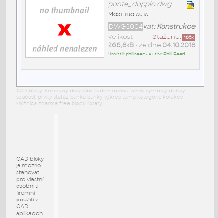
ponte_doppio.dwg
Most pro auta
DWG2004
kat:
Konstrukce
Velikost
Staženo:
185
x
266,8kB
• ze dne
04.10.2018
Umístil:
phillreed
• Autor:
Phill Reed
CAD bloky: knihovny dwg blok rodiny rodina family symboly detaily
součásti prvky stafáž buňka buňky výkres téma kategorie kolekce
knižnica zdarma free block library
CAD bloky
je možno
stahovat
pro vlastní
osobní a
firemní
použití v
CAD
aplikacích.