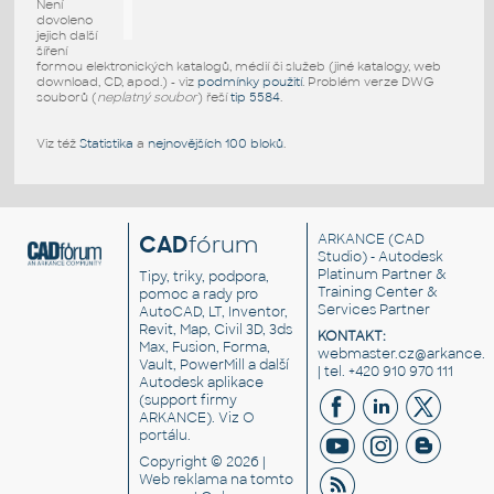
Není
dovoleno
jejich další
šíření
formou elektronických katalogů, médií či služeb (jiné katalogy, web
download, CD, apod.) - viz
podmínky použití
. Problém verze DWG
souborů (
neplatný soubor
) řeší
tip 5584
.
Viz též
Statistika
a
nejnovějších 100 bloků
.
CAD
fórum
ARKANCE
(CAD
Studio) - Autodesk
Platinum Partner &
Tipy, triky, podpora,
Training Center &
pomoc a rady pro
Services Partner
AutoCAD, LT, Inventor,
Revit, Map, Civil 3D, 3ds
KONTAKT:
Max, Fusion, Forma,
webmaster.cz@arkance.w
Vault, PowerMill a další
| tel. +420 910 970 111
Autodesk aplikace
(support firmy
ARKANCE). Viz
O
portálu
.
Copyright © 2026 |
Web reklama
na tomto