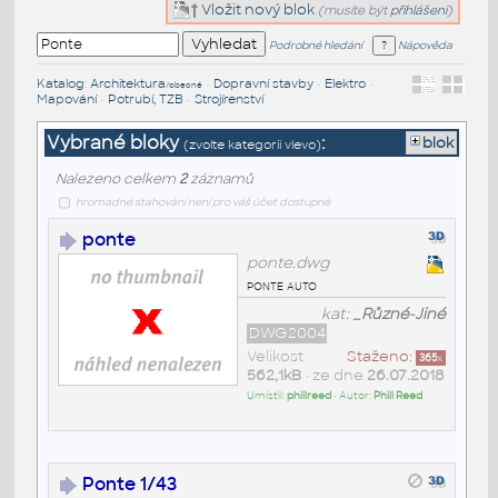
Vložit nový blok
(musíte být
přihlášeni
)
Podrobné hledání
Nápověda
Katalog
:
Architektura
•
Dopravní stavby
•
Elektro
•
/obecné
Mapování
•
Potrubí, TZB
•
Strojírenství
Vybrané bloky
:
blok
(zvolte kategorii vlevo)
Nalezeno celkem
2
záznamů
hromadné stahování není pro váš účet dostupné
ponte
ponte.dwg
ponte auto
kat:
_Různé-Jiné
DWG2004
Velikost
Staženo:
365
x
562,1kB
• ze dne
26.07.2018
Umístil:
phillreed
• Autor:
Phill Reed
Ponte 1/43