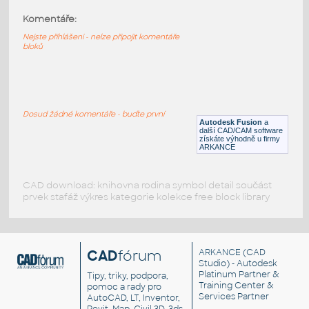
Komentáře:
1602 Adafruit CAP1188
:
1602 Adafruit CAP1188
Nejste přihlášeni - nelze připojit komentáře
bloků
F3D
Součástky
1221 Adafruit 2020 Extrusion
:
1221 Adafruit 2020 Extrusion
Dosud žádné komentáře - buďte první
Autodesk Fusion
a
F3D
Součástky
další CAD/CAM software
získáte výhodně u firmy
ARKANCE
CAD download: knihovna rodina symbol detail součást
prvek stafáž výkres kategorie kolekce free block library
CAD
fórum
ARKANCE
(CAD
Studio) - Autodesk
Platinum Partner &
Tipy, triky, podpora,
Training Center &
pomoc a rady pro
Services Partner
AutoCAD, LT, Inventor,