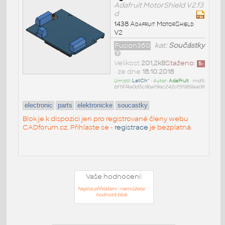
Adafruit MotorShield V2.f3
d
1438 Adafruit MotorShield
V2
Fusion360
kat:
Součástky
Velikost
201,2kB
Staženo:
5
x
• ze dne
18.10.2018
Umístil:
LatCh^
• Autor:
AdaFruit
•
md5:
bf1974a0d5c9baf9ec242cf51989aa06
electronic
parts
elektronicke
soucastky
Blok je k dispozici jen pro registrované členy webu
CADforum.cz. Přihlaste se -
registrace
je bezplatná.
Vaše hodnocení:
Nejste přihlášeni - nemůžete
hodnotit blok