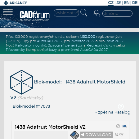
CZ
|
SK
|
EN
|
DE
Přes 123.000 registrovaných u nás, celkem
1.130.000
registrovaných
(CZ+EN)
. Tipy pro
AutoCAD 2027
, pro
Inventor 2027
a pro
Revit 2027
.
Nový
Kalkulátor nosníků
,
Spirograf generátor
a
Regresní křivky
v sekci
Převodníky
.
Kompletní
příkazy
a
proměnné AutoCADu 2027
.
Blok-model: 1438 Adafruit MotorShield
V2
(Součástky)
Blok-model #17073
« zpět na Katalog
1438 Adafruit MotorShield V2
◄ DOWNLOAD
1438