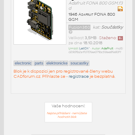
Adafruit FONA 800 GSM.f3
d
1946 Adafruit FONA 800
GSM
Fusion360
kat:
Součástky
Velikost
3,5MB
•
Staženo:
8
x
ze dne
18.10.2018
Umístil:
LatCh^
• Autor:
AdaFruit
•
md5:
0290fb2a1f0701ae071bc59ae8fe80f1
electronic
parts
elektronicke
soucastky
Blok je k dispozici jen pro registrované členy webu
CADforum.cz. Přihlaste se -
registrace
je bezplatná.
Vaše hodnocení:
Nejste přihlášeni - nemůžete
hodnotit blok