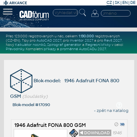
CZ
|
SK
|
EN
|
DE
Přes 123.000 registrovaných u nás, celkem
1.130.000
registrovaných
(CZ+EN)
. Tipy pro
AutoCAD 2027
, pro
Inventor 2027
a pro
Revit 2027
.
Nový
Kalkulátor nosníků
,
Spirograf generátor
a
Regresní křivky
v sekci
Převodníky
.
Kompletní
příkazy
a
proměnné AutoCADu 2027
.
Blok-model: 1946 Adafruit FONA 800
GSM
(Součástky)
Blok-model #17090
« zpět na Katalog
1946 Adafruit FONA 800 GSM
◄ DOWNLOAD
1946