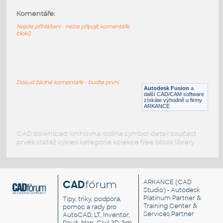
Komentáře:
1438 Adafruit MotorShield V2
:
1438 Adafruit MotorShield V2
Nejste přihlášeni - nelze připojit komentáře
bloků
F3D
Součástky
1221 Adafruit 2020 Extrusion
:
1221 Adafruit 2020 Extrusion
Dosud žádné komentáře - buďte první
Autodesk Fusion
a
F3D
Součástky
další CAD/CAM software
získáte výhodně u firmy
ARKANCE
CAD download: knihovna rodina symbol detail součást
prvek stafáž výkres kategorie kolekce free block library
CAD
fórum
ARKANCE
(CAD
Studio) - Autodesk
Platinum Partner &
Tipy, triky, podpora,
Training Center &
pomoc a rady pro
Services Partner
AutoCAD, LT, Inventor,