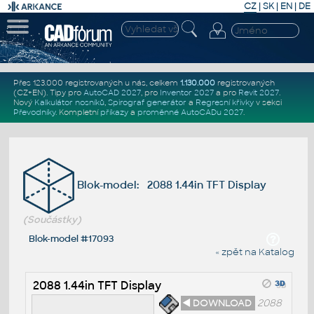
CZ
|
SK
|
EN
|
DE
Přes 123.000 registrovaných u nás, celkem
1.130.000
registrovaných
(CZ+EN)
. Tipy pro
AutoCAD 2027
, pro
Inventor 2027
a pro
Revit 2027
.
Nový
Kalkulátor nosníků
,
Spirograf generátor
a
Regresní křivky
v sekci
Převodníky
.
Kompletní
příkazy
a
proměnné AutoCADu 2027
.
Blok-model: 2088 1.44in TFT Display
(Součástky)
Blok-model #17093
« zpět na Katalog
2088 1.44in TFT Display
◄ DOWNLOAD
2088