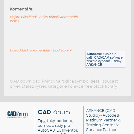
Komentáře:
878 7-segment display backpack
:
878 7-segment display backpack
Nejste přihlášeni - nelze připojit komentáře
bloků
F3D
Součástky
1752 MAX9744
:
1752 MAX9744
Dosud žádné komentáře - buďte první
Autodesk Fusion
a
F3D
Součástky
další CAD/CAM software
získáte výhodně u firmy
ARKANCE
CAD download: knihovna rodina symbol detail součást
prvek stafáž výkres kategorie kolekce free block library
CAD
fórum
ARKANCE
(CAD
Studio) - Autodesk
Platinum Partner &
Tipy, triky, podpora,
Training Center &
pomoc a rady pro
Services Partner
AutoCAD, LT, Inventor,