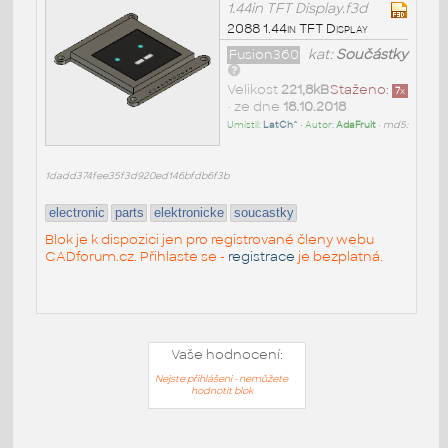
1.44in TFT Display.f3d
2088 1.44in TFT Display
Fusion360
kat:
Součástky
Velikost
221,8kB
Staženo:
7
x
• ze dne
18.10.2018
Umístil:
LatCh^
• Autor:
AdaFruit
•
md5:
1dadd374fee35f3d920ed146bfdb6f3b
electronic
parts
elektronicke
soucastky
Blok je k dispozici jen pro registrované členy webu
CADforum.cz. Přihlaste se -
registrace
je bezplatná.
Vaše hodnocení:
Nejste přihlášeni - nemůžete
hodnotit blok