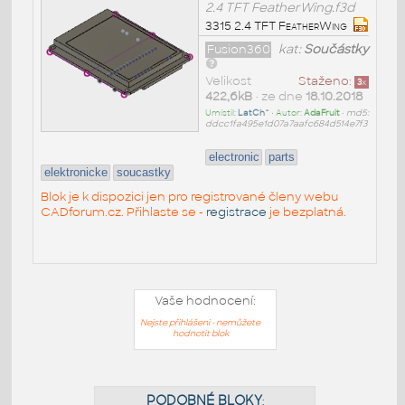
2.4 TFT FeatherWing.f3d
3315 2.4 TFT FeatherWing
Fusion360
kat:
Součástky
Velikost
Staženo:
3
x
422,6kB
• ze dne
18.10.2018
Umístil:
LatCh^
• Autor:
AdaFruit
•
md5:
ddcc1fa495e1d07a7aafc684d514e7f3
electronic
parts
elektronicke
soucastky
Blok je k dispozici jen pro registrované členy webu
CADforum.cz. Přihlaste se -
registrace
je bezplatná.
Vaše hodnocení:
Nejste přihlášeni - nemůžete
hodnotit blok