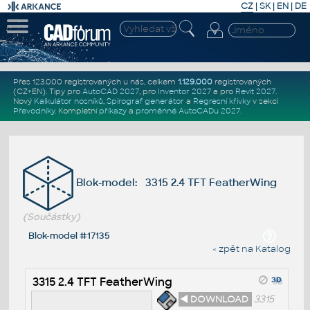
CZ
|
SK
|
EN
|
DE
Přes 123.000 registrovaných u nás, celkem
1.129.000
registrovaných
(CZ+EN)
. Tipy pro
AutoCAD 2027
, pro
Inventor 2027
a pro
Revit 2027
.
Nový
Kalkulátor nosníků
,
Spirograf generátor
a
Regresní křivky
v sekci
Převodníky
.
Kompletní
příkazy
a
proměnné AutoCADu 2027
.
Blok-model: 3315 2.4 TFT FeatherWing
(Součástky)
Blok-model #17135
« zpět na Katalog
3315 2.4 TFT FeatherWing
◄ DOWNLOAD
3315