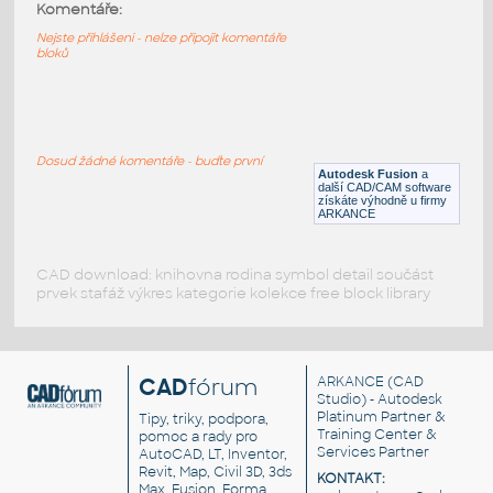
2088 1.44in TFT Display
:
Komentáře:
2088 1.44in TFT Display
Nejste přihlášeni - nelze připojit komentáře
bloků
F3D
Součástky
1680 5in TFT Display
:
1680 5in TFT Display
Dosud žádné komentáře - buďte první
Autodesk Fusion
a
F3D
Součástky
další CAD/CAM software
získáte výhodně u firmy
ARKANCE
CAD download: knihovna rodina symbol detail součást
prvek stafáž výkres kategorie kolekce free block library
CAD
fórum
ARKANCE
(CAD
Studio) - Autodesk
Platinum Partner &
Tipy, triky, podpora,
Training Center &
pomoc a rady pro
Services Partner
AutoCAD, LT, Inventor,
Revit, Map, Civil 3D, 3ds
KONTAKT:
Max, Fusion, Forma,