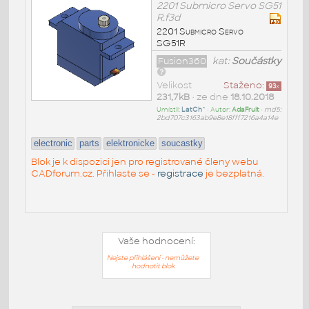
2201 Submicro Servo SG51
R.f3d
2201 Submicro Servo
SG51R
Fusion360
kat:
Součástky
Velikost
Staženo:
93
x
231,7kB
• ze dne
18.10.2018
Umístil:
LatCh^
• Autor:
AdaFruit
•
md5:
2bd707c3163ab9e8e18fff7216a4a14e
electronic
parts
elektronicke
soucastky
Blok je k dispozici jen pro registrované členy webu
CADforum.cz. Přihlaste se -
registrace
je bezplatná.
Vaše hodnocení:
Nejste přihlášeni - nemůžete
hodnotit blok