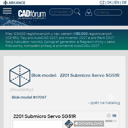
CZ
|
SK
|
EN
|
DE
Přes 123.000 registrovaných u nás, celkem
1.130.000
registrovaných
(CZ+EN)
. Tipy pro
AutoCAD 2027
, pro
Inventor 2027
a pro
Revit 2027
.
Nový
Kalkulátor nosníků
,
Spirograf generátor
a
Regresní křivky
v sekci
Převodníky
.
Kompletní
příkazy
a
proměnné AutoCADu 2027
.
Blok-model: 2201 Submicro Servo SG51R
(Součástky)
Blok-model #17097
« zpět na Katalog
2201 Submicro Servo SG51R
◄ DOWNLOAD