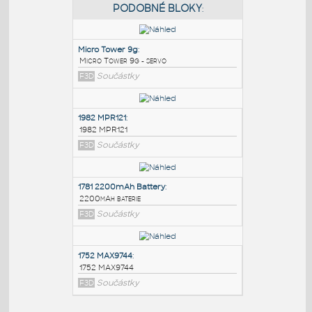
PODOBNÉ BLOKY
:
Micro Tower 9g
:
Micro Tower 9g - servo
F3D
Součástky
1982 MPR121
:
1982 MPR121
F3D
Součástky