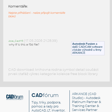
Komentáře:
1781 2200mAh Battery
:
2200mAh baterie
Nejste přihlášeni - nelze připojit komentáře
bloků
F3D
Součástky
1752 MAX9744
:
1752 MAX9744
(17.05.2026 21:28:39)
Jose_Cad115
Autodesk Fusion
a
why tf is this a f3d file?
F3D
Součástky
další CAD/CAM software
získáte výhodně u firmy
ARKANCE
CAD download: knihovna rodina symbol detail součást
prvek stafáž výkres kategorie kolekce free block library
CAD
fórum
ARKANCE
(CAD
Studio) - Autodesk
Platinum Partner &
Tipy, triky, podpora,
Training Center &
pomoc a rady pro
Services Partner
AutoCAD, LT, Inventor,