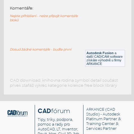
Komentáře:
1781 2200mAh Battery
:
2200mAh baterie
Nejste přihlášeni - nelze připojit komentáře
bloků
F3D
Součástky
1752 MAX9744
:
1752 MAX9744
Dosud žádné komentáře - buďte první
Autodesk Fusion
a
F3D
Součástky
další CAD/CAM software
získáte výhodně u firmy
ARKANCE
CAD download: knihovna rodina symbol detail součást
prvek stafáž výkres kategorie kolekce free block library
CAD
fórum
ARKANCE
(CAD
Studio) - Autodesk
Platinum Partner &
Tipy, triky, podpora,
Training Center &
pomoc a rady pro
Services Partner
AutoCAD, LT, Inventor,