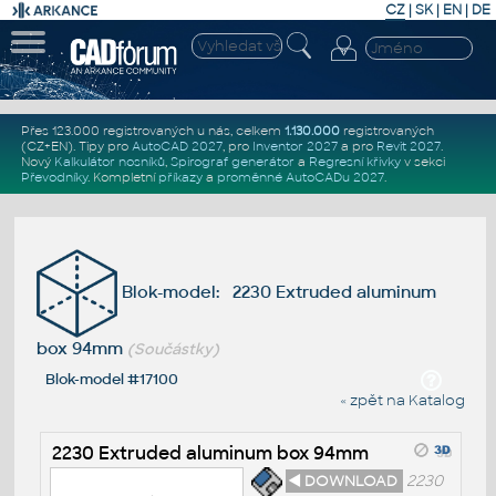
CZ
|
SK
|
EN
|
DE
Přes 123.000 registrovaných u nás, celkem
1.130.000
registrovaných
(CZ+EN)
. Tipy pro
AutoCAD 2027
, pro
Inventor 2027
a pro
Revit 2027
.
Nový
Kalkulátor nosníků
,
Spirograf generátor
a
Regresní křivky
v sekci
Převodníky
.
Kompletní
příkazy
a
proměnné AutoCADu 2027
.
Blok-model: 2230 Extruded aluminum
box 94mm
(Součástky)
Blok-model #17100
« zpět na Katalog
2230 Extruded aluminum box 94mm
◄ DOWNLOAD
2230