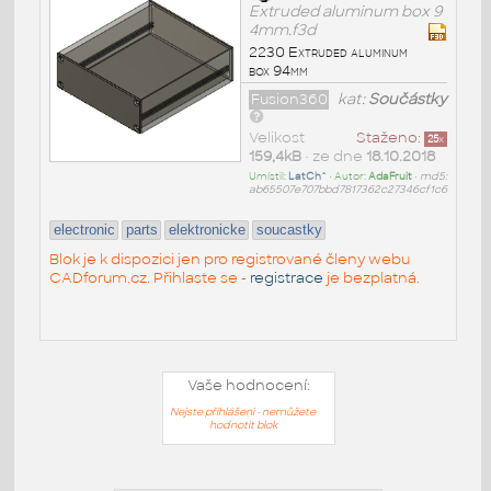
Extruded aluminum box 9
4mm.f3d
2230 Extruded aluminum
box 94mm
Fusion360
kat:
Součástky
Velikost
Staženo:
25
x
159,4kB
• ze dne
18.10.2018
Umístil:
LatCh^
• Autor:
AdaFruit
•
md5:
ab65507e707bbd7817362c27346cf1c6
electronic
parts
elektronicke
soucastky
Blok je k dispozici jen pro registrované členy webu
CADforum.cz. Přihlaste se -
registrace
je bezplatná.
Vaše hodnocení:
Nejste přihlášeni - nemůžete
hodnotit blok