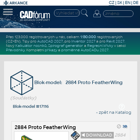
CZ
|
SK
|
EN
|
DE
Přes 123.000 registrovaných u nás, celkem
1.130.000
registrovaných
(CZ+EN)
. Tipy pro
AutoCAD 2027
, pro
Inventor 2027
a pro
Revit 2027
.
Nový
Kalkulátor nosníků
,
Spirograf generátor
a
Regresní křivky
v sekci
Převodníky
.
Kompletní
příkazy
a
proměnné AutoCADu 2027
.
Blok-model: 2884 Proto FeatherWing
(Součástky)
Blok-model #17116
« zpět na Katalog
2884 Proto FeatherWing
◄ DOWNLOAD
2884