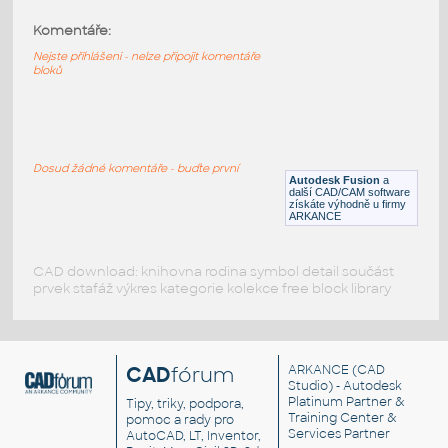
Komentáře:
1608 perma-proto quarter
:
1608 perma-proto quarter
Nejste přihlášeni - nelze připojit komentáře
bloků
F3D
Součástky
723 Minty Perma-Proto
:
723 Minty Perma-Proto
Dosud žádné komentáře - buďte první
Autodesk Fusion
a
F3D
Součástky
další CAD/CAM software
získáte výhodně u firmy
ARKANCE
CAD download: knihovna rodina symbol detail součást
prvek stafáž výkres kategorie kolekce free block library
CAD
fórum
ARKANCE
(CAD
Studio) - Autodesk
Platinum Partner &
Tipy, triky, podpora,
Training Center &
pomoc a rady pro
Services Partner
AutoCAD, LT, Inventor,