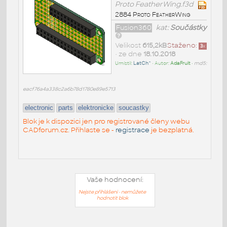
Proto FeatherWing.f3d
2884 Proto FeatherWing
Fusion360
kat:
Součástky
Velikost
615,2kB
Staženo:
3
x
• ze dne
18.10.2018
Umístil:
LatCh^
• Autor:
AdaFruit
•
md5:
eacf76a4a338c2a6b78d1780e89e5713
electronic
parts
elektronicke
soucastky
Blok je k dispozici jen pro registrované členy webu
CADforum.cz. Přihlaste se -
registrace
je bezplatná.
Vaše hodnocení:
Nejste přihlášeni - nemůžete
hodnotit blok