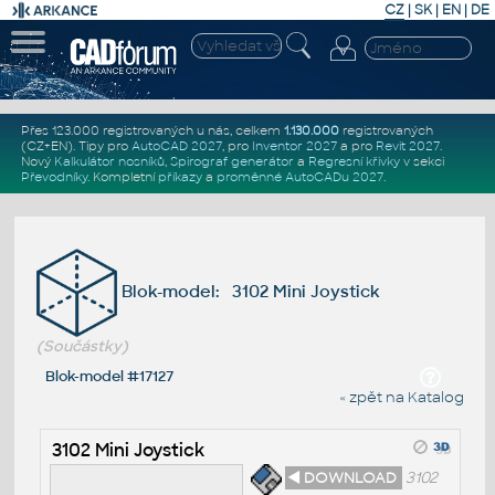
CZ
|
SK
|
EN
|
DE
Přes 123.000 registrovaných u nás, celkem
1.130.000
registrovaných
(CZ+EN)
. Tipy pro
AutoCAD 2027
, pro
Inventor 2027
a pro
Revit 2027
.
Nový
Kalkulátor nosníků
,
Spirograf generátor
a
Regresní křivky
v sekci
Převodníky
.
Kompletní
příkazy
a
proměnné AutoCADu 2027
.
Blok-model: 3102 Mini Joystick
(Součástky)
Blok-model #17127
« zpět na Katalog
3102 Mini Joystick
◄ DOWNLOAD
3102