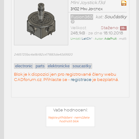
Mini Joystick.f3d
3102 Mini Joystick
Fusion360
kat:
Součástky
Velikost
Staženo:
33
x
248,1kB
• ze dne
18.10.2018
Umístil:
LatCh^
• Autor:
AdaFruit
•
md5:
2465725bc4e9b182c471883de40d9920
electronic
parts
elektronicke
soucastky
Blok je k dispozici jen pro registrované členy webu
CADforum.cz. Přihlaste se -
registrace
je bezplatná.
Vaše hodnocení:
Nejste přihlášeni - nemůžete
hodnotit blok