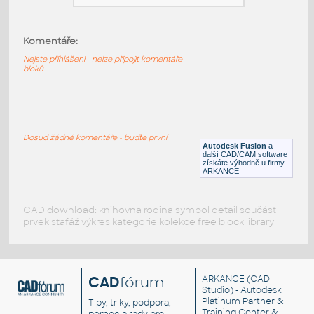
3429 Mini Arcade Button
:
3429 Mini Arcade Button
Komentáře:
F3D
Součástky
Nejste přihlášeni - nelze připojit komentáře
bloků
3104 3105 Mini Illuminated Momentary
Pushbutton
:
3104 3105 Mini Illuminated Momentary
Dosud žádné komentáře - buďte první
Pushbutton
Autodesk Fusion
a
další CAD/CAM software
F3D
Součástky
získáte výhodně u firmy
ARKANCE
CAD download: knihovna rodina symbol detail součást
prvek stafáž výkres kategorie kolekce free block library
CAD
fórum
ARKANCE
(CAD
Studio) - Autodesk
Platinum Partner &
Tipy, triky, podpora,
Training Center &
pomoc a rady pro