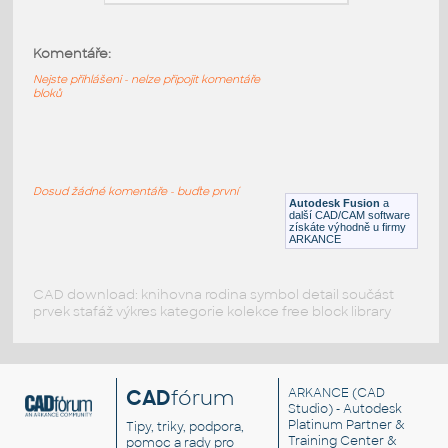
Komentáře:
3102 Mini Joystick
:
3102 Mini Joystick
Nejste přihlášeni - nelze připojit komentáře
bloků
F3D
Součástky
90047-01 Engine Start
:
Dosud žádné komentáře - buďte první
Engine Start Pushbutton
Autodesk Fusion
a
další CAD/CAM software
IPT
Součástky
získáte výhodně u firmy
ARKANCE
CAD download: knihovna rodina symbol detail součást
prvek stafáž výkres kategorie kolekce free block library
CAD
fórum
ARKANCE
(CAD
Studio) - Autodesk
Platinum Partner &
Tipy, triky, podpora,
Training Center &
pomoc a rady pro