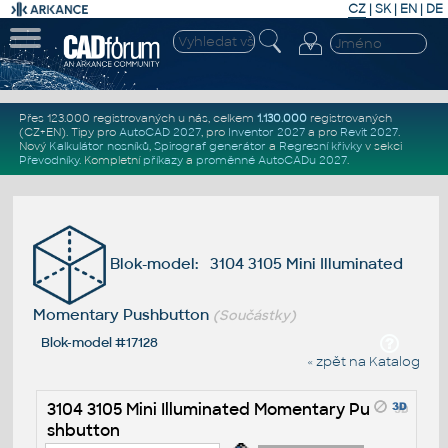
CZ
|
SK
|
EN
|
DE
Přes 123.000 registrovaných u nás, celkem
1.130.000
registrovaných
(CZ+EN)
. Tipy pro
AutoCAD 2027
, pro
Inventor 2027
a pro
Revit 2027
.
Nový
Kalkulátor nosníků
,
Spirograf generátor
a
Regresní křivky
v sekci
Převodníky
.
Kompletní
příkazy
a
proměnné AutoCADu 2027
.
Blok-model: 3104 3105 Mini Illuminated
Momentary Pushbutton
(Součástky)
Blok-model #17128
« zpět na Katalog
3104 3105 Mini Illuminated Momentary Pu
shbutton