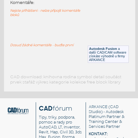
1781 2200mAh Battery
:
Komentáře:
2200mAh baterie
Nejste přihlášeni - nelze připojit komentáře
bloků
F3D
Součástky
1752 MAX9744
:
1752 MAX9744
Dosud žádné komentáře - buďte první
Autodesk Fusion
a
F3D
Součástky
další CAD/CAM software
získáte výhodně u firmy
ARKANCE
CAD download: knihovna rodina symbol detail součást
prvek stafáž výkres kategorie kolekce free block library
CAD
fórum
ARKANCE
(CAD
Studio) - Autodesk
Platinum Partner &
Tipy, triky, podpora,
Training Center &
pomoc a rady pro
Services Partner
AutoCAD, LT, Inventor,
Revit, Map, Civil 3D, 3ds
KONTAKT:
Max, Fusion, Forma,