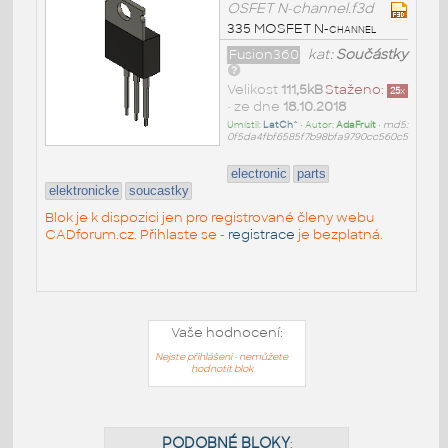
OSFET N-channel.f3d
335 MOSFET N-channel
Fusion360
kat:
Součástky
Velikost
111,5kB
Staženo:
25
x
• ze dne
18.10.2018
Umístil:
LatCh^
• Autor:
AdaFruit
•
md5:
0f5da4fbf6585f7b98bfa9790cc560c5
electronic
parts
elektronicke
soucastky
Blok je k dispozici jen pro registrované členy webu
CADforum.cz. Přihlaste se -
registrace
je bezplatná.
Vaše hodnocení:
Nejste přihlášeni - nemůžete
hodnotit blok