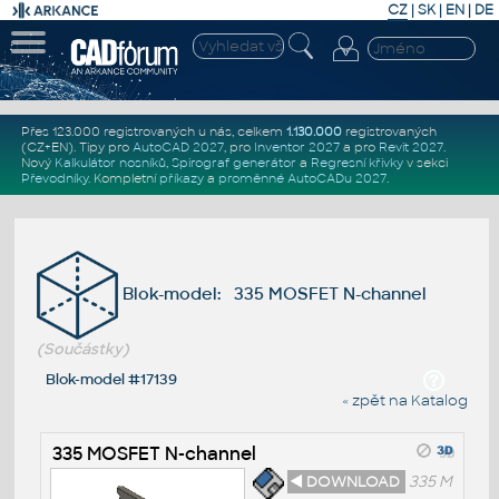
CZ
|
SK
|
EN
|
DE
Přes 123.000 registrovaných u nás, celkem
1.130.000
registrovaných
(CZ+EN)
. Tipy pro
AutoCAD 2027
, pro
Inventor 2027
a pro
Revit 2027
.
Nový
Kalkulátor nosníků
,
Spirograf generátor
a
Regresní křivky
v sekci
Převodníky
.
Kompletní
příkazy
a
proměnné AutoCADu 2027
.
Blok-model: 335 MOSFET N-channel
(Součástky)
Blok-model #17139
« zpět na Katalog
335 MOSFET N-channel
◄ DOWNLOAD
335 M