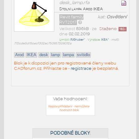
desk_lamp.rfa
Stolní lampa Arod IKEA
Revit family
kat:
Osvětlení
RVT2017
Velikost
836kB
• ze
Staženo:
182
x
dne
02.02.2019
Umístil:
PJGruber^
• Výrobce:
IKEA^
•
md5:
772cde5d15cecf302ac750957339072a
Arod
IKEA
desk
lamp
lampa
svítidlo
Blok je k dispozici jen pro registrované členy webu
CADforum.cz. Přihlaste se -
registrace
je bezplatná.
Vaše hodnocení:
Nejste přihlášeni - nemůžete
hodnotit blok