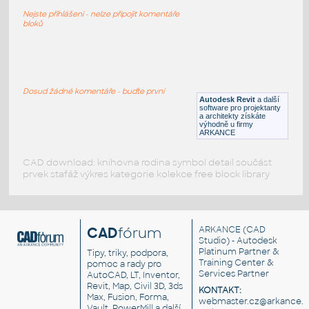
Stolní lampa West Elm Morten
Nejste přihlášeni - nelze připojit komentáře
RFA
Osvětlení
bloků
Table_Lamp_1a
:
Stolní lampa 1a
Dosud žádné komentáře - buďte první
Autodesk Revit
a další
RFA
Osvětlení
software pro projektanty
a architekty získáte
výhodně u firmy
ARKANCE
CAD download: knihovna rodina symbol detail součást
prvek stafáž výkres kategorie kolekce free block library
CAD
fórum
ARKANCE
(CAD
Studio) - Autodesk
Platinum Partner &
Tipy, triky, podpora,
Training Center &
pomoc a rady pro
Services Partner
AutoCAD, LT, Inventor,
Revit, Map, Civil 3D, 3ds
KONTAKT:
Max, Fusion, Forma,
webmaster.cz@arkance.w
Vault, PowerMill a další