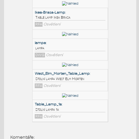
PODOBNÉ BLOKY
:
Ikea-Brasa-Lamp
:
Table lamp Ikea Brasa
RFA
Osvětlení
lampa
:
lampa
DWG
Osvětlení
West_Elm_Morten_Table_Lamp
:
Komentáře: