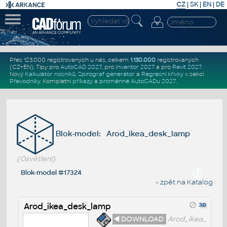
CZ
|
SK
|
EN
|
DE
Přes 123.000 registrovaných u nás, celkem
1.130.000
registrovaných
(CZ+EN)
. Tipy pro
AutoCAD 2027
, pro
Inventor 2027
a pro
Revit 2027
.
Nový
Kalkulátor nosníků
,
Spirograf generátor
a
Regresní křivky
v sekci
Převodníky
.
Kompletní
příkazy
a
proměnné AutoCADu 2027
.
Blok-model: Arod_ikea_desk_lamp
(Osvětlení)
Blok-model #17324
« zpět na Katalog
Arod_ikea_desk_lamp
◄ DOWNLOAD
Arod_ikea_