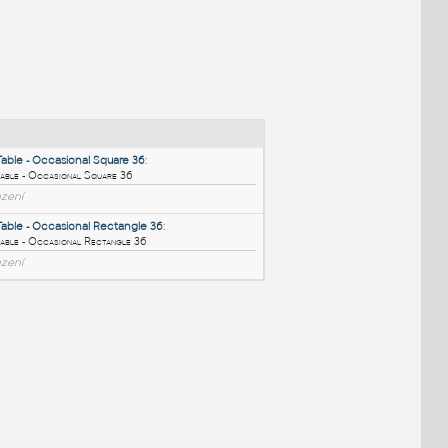
NÉ BLOKY
:
Synk2 Table - Occasional Square 36
:
Synk2 Table - Occasional Square 36
RFA
Sezení
Synk2 Table - Occasional Rectangle 36
:
Synk2 Table - Occasional Rectangle 36