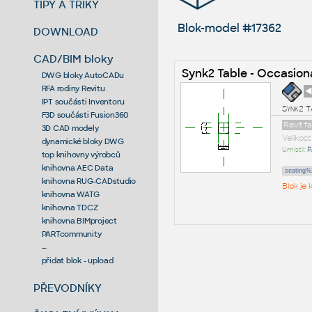
TIPY A TRIKY
Blok-model #17362
DOWNLOAD
CAD/BIM bloky
Synk2 Table - Occasion
DWG bloky AutoCADu
RFA rodiny Revitu
◄
IPT součásti Inventoru
Synk2 T
F3D součásti Fusion360
Revit f
3D CAD modely
Velikos
dynamické bloky DWG
Umístil:
P
top knihovny výrobců
knihovna AEC Data
seating
knihovna RUG-CADstudio
Blok je
knihovna WATG
knihovna TDCZ
knihovna BIMproject
PARTcommunity
--
přidat blok - upload
PŘEVODNÍKY