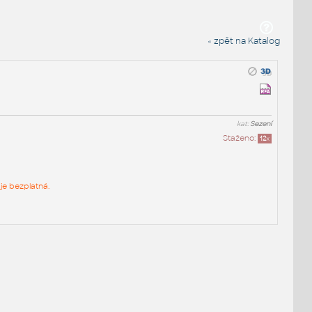
« zpět na Katalog
kat:
Sezení
Staženo:
12
x
je bezplatná.