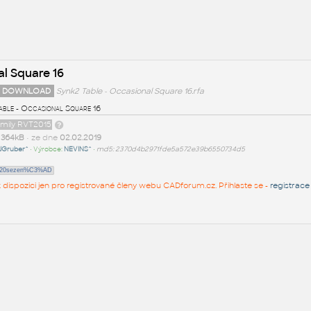
al Square 16
 DOWNLOAD
Synk2 Table - Occasional Square 16.rfa
able - Occasional Square 16
amily RVT2015
t
364kB
• ze dne
02.02.2019
JGruber^
• Výrobce:
NEVINS^
•
md5: 2370d4b2971fde5a572e39b6550734d5
%20sezen%C3%AD
 k dispozici jen pro registrované členy webu CADforum.cz. Přihlaste se -
registrace