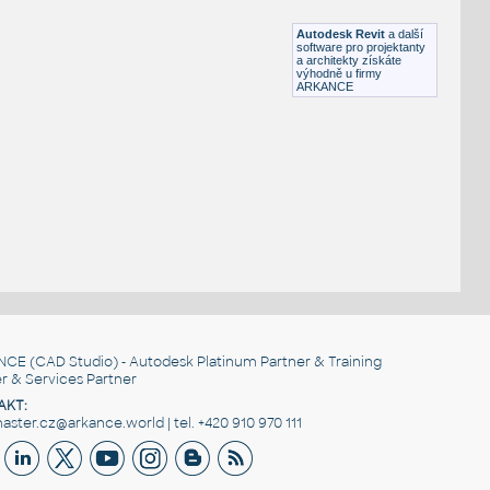
RFA
Sezení
Autodesk Revit
a další
software pro projektanty
a architekty získáte
výhodně u firmy
ARKANCE
NCE
(CAD Studio) - Autodesk Platinum Partner & Training
r & Services Partner
AKT:
ster.cz@arkance.world | tel. +420 910 970 111