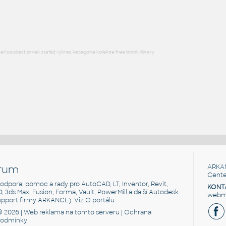
RFA
Sezení
l součást prvek stafáž výkres kategorie kolekce free block library
rum
ARKA
Cente
, podpora, pomoc a rady pro AutoCAD, LT, Inventor, Revit,
KONT
3D, 3ds Max, Fusion, Forma, Vault, PowerMill a další Autodesk
webma
support firmy ARKANCE). Viz
O portálu
.
© 2026 |
Web reklama
na tomto serveru |
Ochrana
podmínky