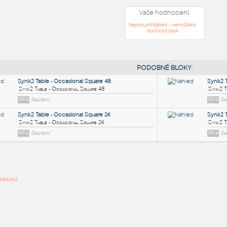
Vaše hodnocení:
Nejste přihlášeni - nemůžete
hodnotit blok
PODOB
Synk2 Table - Occasional Square 48
:
ře bloků
Synk2 Table - Occasional Square 48
RFA
Sezení
Synk2 Table - Occasional Square 24
:
Synk2 Table - Occasional Square 24