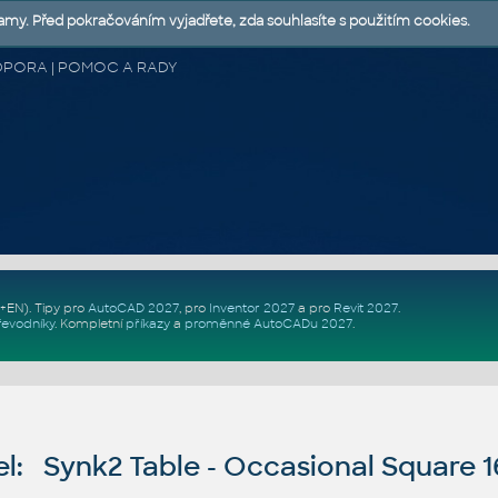
lamy. Před pokračováním vyjadřete, zda souhlasíte s použitím cookies.
 PODPORA | POMOC A RADY
Z+EN)
. Tipy pro
AutoCAD 2027
, pro
Inventor 2027
a pro
Revit 2027
.
řevodníky
.
Kompletní
příkazy
a
proměnné AutoCADu 2027
.
l: Synk2 Table - Occasional Square 