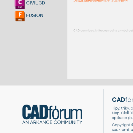
Dosud žádné komentáře - buďte první
CIVIL 3D
FUSION
CAD download: knihovna rodina symbol detai
CAD
fó
Tipy, triky
Map, Civil 
aplikace (
Copyright 
soukromí, 