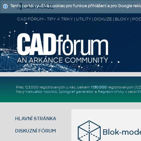
Tento portál využívá cookies pro funkce přihlášení a pro Google rek
CAD FÓRUM - TIPY A TRIKY | UTILITY | DISKUZE | BLOKY |
Přes 123.000 registrovaných u nás, celkem
1.130.000
registrovaných (C
Nový
Kalkulátor nosníků
,
Spirograf generátor
a
Regresní křivky
v sekci
P
HLAVNÍ STRÁNKA
Blok-mode
DISKUZNÍ FÓRUM