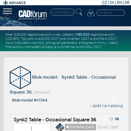
CZ
|
SK
|
EN
|
DE
Přes 123.000 registrovaných u nás, celkem
1.130.000
registrovaných
(CZ+EN)
. Tipy pro
AutoCAD 2027
, pro
Inventor 2027
a pro
Revit 2027
.
Nový
Kalkulátor nosníků
,
Spirograf generátor
a
Regresní křivky
v sekci
Převodníky
.
Kompletní
příkazy
a
proměnné AutoCADu 2027
.
Blok-model: Synk2 Table - Occasional
Square 36
(Sezení)
Blok-model #17364
« zpět na Katalog
Synk2 Table - Occasional Square 36
◄ DOWNLOAD
Synk2 Tabl