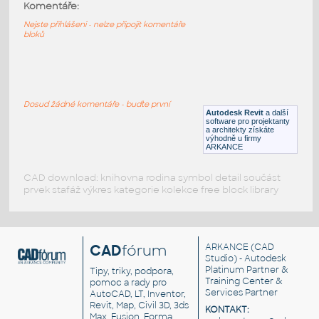
Synk2 Table - Occasional Square 24
:
Komentáře:
Synk2 Table - Occasional Square 24
Nejste přihlášeni - nelze připojit komentáře
bloků
RFA
Sezení
Synk2 Table - Occasional Square 16
:
Synk2 Table - Occasional Square 16
Dosud žádné komentáře - buďte první
Autodesk Revit
a další
RFA
Sezení
software pro projektanty
a architekty získáte
výhodně u firmy
ARKANCE
CAD download: knihovna rodina symbol detail součást
prvek stafáž výkres kategorie kolekce free block library
CAD
fórum
ARKANCE
(CAD
Studio) - Autodesk
Platinum Partner &
Tipy, triky, podpora,
Training Center &
pomoc a rady pro
Services Partner
AutoCAD, LT, Inventor,
Revit, Map, Civil 3D, 3ds
KONTAKT:
Max, Fusion, Forma,