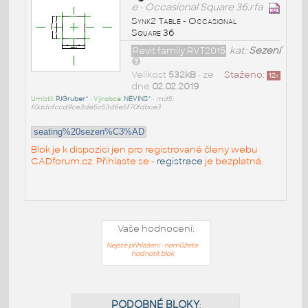
e - Occasional Square 36.rfa
Synk2 Table - Occasional
Square 36
Revit family RVT2015
kat:
Sezení
Velikost
532kB
• ze
Staženo:
12
x
dne
02.02.2019
Umístil:
PJGruber^
• Výrobce:
NEVINS^
•
md5:
f0ddcfccd9ce3de5c53d6e5f70fdbce3
seating%20sezen%C3%AD
Blok je k dispozici jen pro registrované členy webu
CADforum.cz. Přihlaste se -
registrace
je bezplatná.
Vaše hodnocení:
Nejste přihlášeni - nemůžete
hodnotit blok