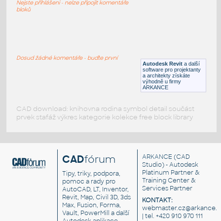
Nejste přihlášeni - nelze připojit komentáře
RFA
Stoly
bloků
Table-Oval 4Ft x 8Ft x 29H
:
Oválný konferenční stůl - 48x96x29
Dosud žádné komentáře - buďte první
Autodesk Revit
a další
DWG
Kancelář
software pro projektanty
a architekty získáte
výhodně u firmy
ARKANCE
CAD download: knihovna rodina symbol detail součást
prvek stafáž výkres kategorie kolekce free block library
CAD
fórum
ARKANCE
(CAD
Studio) - Autodesk
Platinum Partner &
Tipy, triky, podpora,
Training Center &
pomoc a rady pro
Services Partner
AutoCAD, LT, Inventor,
Revit, Map, Civil 3D, 3ds
KONTAKT:
Max, Fusion, Forma,
webmaster.cz@arkance.w
Vault, PowerMill a další
| tel. +420 910 970 111