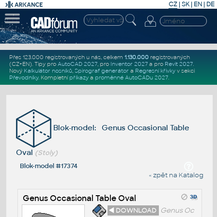
CZ
|
SK
|
EN
|
DE
Přes 123.000 registrovaných u nás, celkem
1.130.000
registrovaných
(CZ+EN)
. Tipy pro
AutoCAD 2027
, pro
Inventor 2027
a pro
Revit 2027
.
Nový
Kalkulátor nosníků
,
Spirograf generátor
a
Regresní křivky
v sekci
Převodníky
.
Kompletní
příkazy
a
proměnné AutoCADu 2027
.
Blok-model: Genus Occasional Table
Oval
(Stoly)
Blok-model #17374
« zpět na Katalog
Genus Occasional Table Oval
◄ DOWNLOAD
Genus Oc