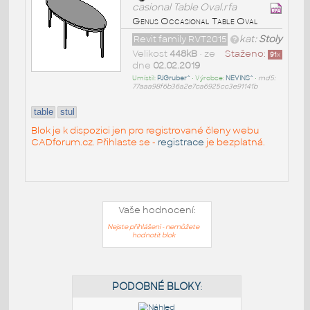
casional Table Oval.rfa
Genus Occasional Table Oval
Revit family RVT2015
kat:
Stoly
Velikost
448kB
• ze
Staženo:
91
x
dne
02.02.2019
Umístil:
PJGruber^
• Výrobce:
NEVINS^
•
md5:
77aaa98f6b36a2e7ca6925cc3e91141b
table
stul
Blok je k dispozici jen pro registrované členy webu
CADforum.cz. Přihlaste se -
registrace
je bezplatná.
Vaše hodnocení:
Nejste přihlášeni - nemůžete
hodnotit blok