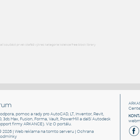
stolek
:
Konferenční stolek
DWG
Stoly
l součást prvek stafáž výkres kategorie kolekce free block library
rum
ARKA
Cente
, podpora, pomoc a rady pro AutoCAD, LT, Inventor, Revit,
KONT
3D, 3ds Max, Fusion, Forma, Vault, PowerMill a další Autodesk
webma
support firmy ARKANCE). Viz
O portálu
.
© 2026 |
Web reklama
na tomto serveru |
Ochrana
podmínky