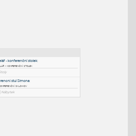
NÉ BLOKY
:
Kancelář - konferenční stolek
:
Kancelář - konferenční stolek
RFA
Stoly