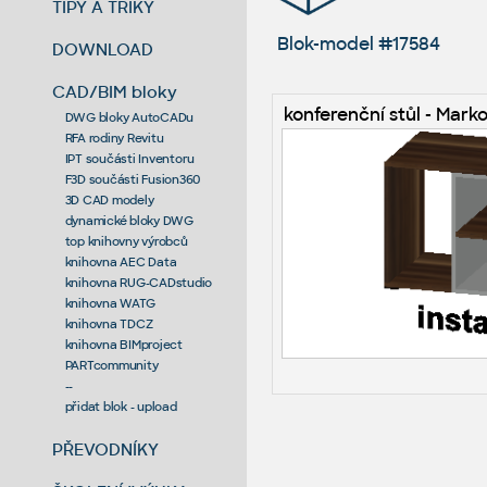
TIPY A TRIKY
Blok-model #17584
DOWNLOAD
CAD/BIM bloky
konferenční stůl - Mar
DWG bloky AutoCADu
RFA rodiny Revitu
IPT součásti Inventoru
F3D součásti Fusion360
3D CAD modely
dynamické bloky DWG
top knihovny výrobců
knihovna AEC Data
knihovna RUG-CADstudio
knihovna WATG
knihovna TDCZ
knihovna BIMproject
PARTcommunity
--
přidat blok - upload
PŘEVODNÍKY