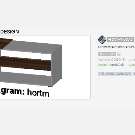
koDESIGN
◄ DOWNLOAD
Designovaný konferenční
DWG2018
Velikost
606,6kB
• ze 
Umístil:
MarekCAD^
• Auto
stůl
stolek
konferenční