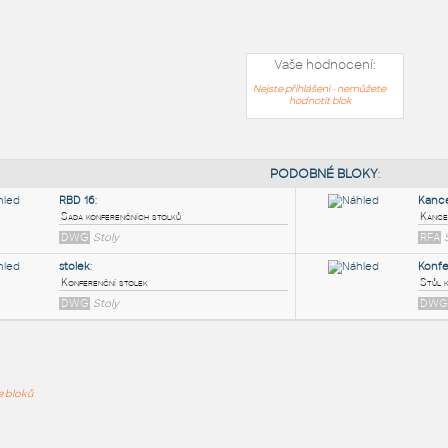
Vaše hodnocení:
Nejste přihlášeni - nemůžete
hodnotit blok
PODOB
RBD 16
:
ře bloků
Sada konferenčních stolků
DWG
Stoly