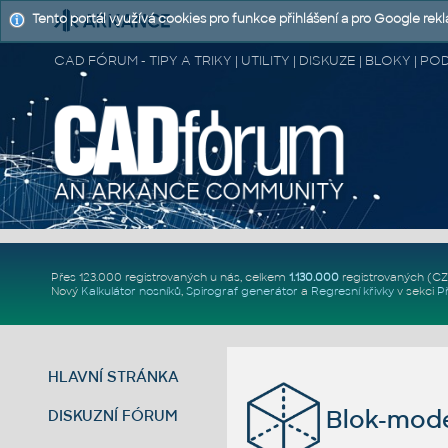
Tento portál využívá cookies pro funkce přihlášení a pro Google rek
CAD FÓRUM - TIPY A TRIKY | UTILITY | DISKUZE | BLOKY |
Přes 123.000 registrovaných u nás, celkem
1.130.000
registrovaných (C
Nový
Kalkulátor nosníků
,
Spirograf generátor
a
Regresní křivky
v sekci
P
HLAVNÍ STRÁNKA
Blok-mode
DISKUZNÍ FÓRUM