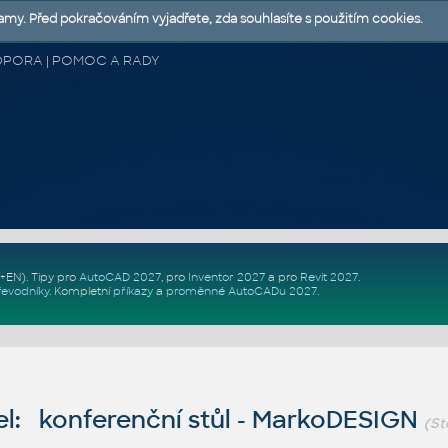
lamy. Před pokračováním vyjadřete, zda souhlasíte s použitím cookies.
 PODPORA | POMOC A RADY
Z+EN)
. Tipy pro
AutoCAD 2027
, pro
Inventor 2027
a pro
Revit 2027
.
řevodníky
.
Kompletní
příkazy
a
proměnné AutoCADu 2027
.
l: konferenční stůl - MarkoDESIGN
(St