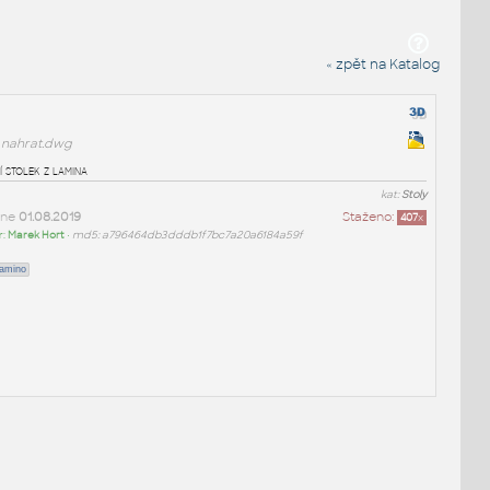
« zpět na Katalog
nahrat.dwg
 stolek z lamina
kat:
Stoly
dne
01.08.2019
Staženo:
407
x
r:
Marek Hort
•
md5: a796464db3dddb1f7bc7a20a6184a59f
lamino