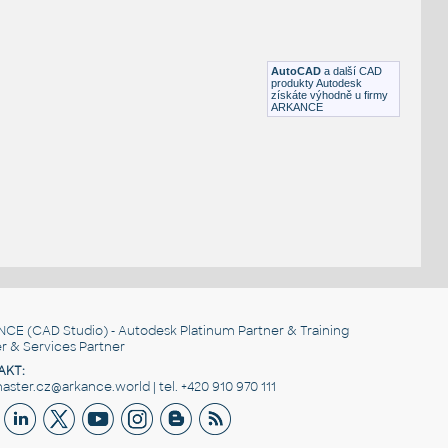
Konferencni stul Simona
:
Stůl konferenční sklo-kov
DWG
Nábytek
AutoCAD
a další CAD
produkty Autodesk
získáte výhodně u firmy
ARKANCE
NCE
(CAD Studio) - Autodesk Platinum Partner & Training
r & Services Partner
AKT:
ster.cz@arkance.world | tel. +420 910 970 111