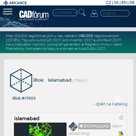
CZ
|
SK
|
EN
|
DE
Přes 123.000 registrovaných u nás, celkem
1.130.000
registrovaných
(CZ+EN)
. Tipy pro
AutoCAD 2027
, pro
Inventor 2027
a pro
Revit 2027
.
Nový
Kalkulátor nosníků
,
Spirograf generátor
a
Regresní křivky
v sekci
Převodníky
.
Kompletní
příkazy
a
proměnné AutoCADu 2027
.
Blok: islamabad
(Mapy)
Blok #17655
« zpět na Katalog
islamabad
◄ DOWNLOAD
islam
abad.dwg