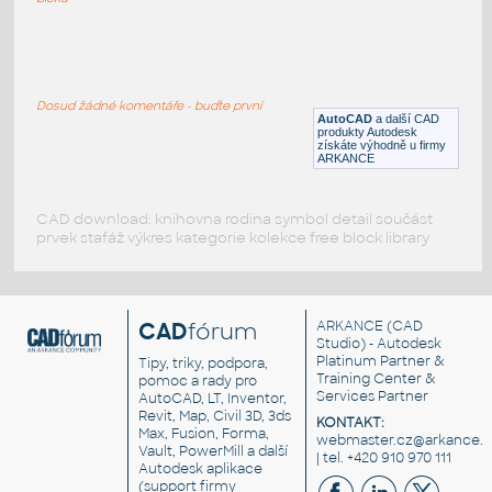
Australia-map
:
Mapa Austrálie a Tasmánie
Dosud žádné komentáře - buďte první
DWG
Mapy
AutoCAD
a další CAD
produkty Autodesk
získáte výhodně u firmy
ARKANCE
CAD download: knihovna rodina symbol detail součást
prvek stafáž výkres kategorie kolekce free block library
CAD
fórum
ARKANCE
(CAD
Studio) - Autodesk
Platinum Partner &
Tipy, triky, podpora,
Training Center &
pomoc a rady pro
Services Partner
AutoCAD, LT, Inventor,
Revit, Map, Civil 3D, 3ds
KONTAKT:
Max, Fusion, Forma,
webmaster.cz@arkance.w
Vault, PowerMill a další
| tel. +420 910 970 111
Autodesk aplikace
(support firmy