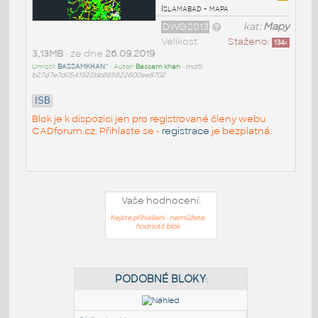
Islamabad - mapa
DWG2013
kat:
Mapy
Velikost
Staženo:
134
x
3,13MB
• ze dne
26.09.2019
Umístil:
BASSAMKHAN^
• Autor:
Bassam khan
•
md5:
b27d7e7d0541922bb865822600ae8702
ISB
Blok je k dispozici jen pro registrované členy webu
CADforum.cz. Přihlaste se -
registrace
je bezplatná.
Vaše hodnocení:
Nejste přihlášeni - nemůžete
hodnotit blok