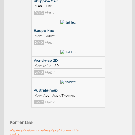
PODOBNÉ BLOKY
:
Philippine Map
:
Mapa Filipín
DWG
Mapy
Europe Map
:
Mapa Evropy
DWG
Mapy
Worldmap-2D
:
Komentáře:
Mapa světa - 2D
Nejste přihlášeni - nelze připojit komentáře
DWG
Mapy
bloků