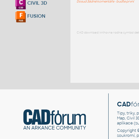
Dosud žádné komentáře - buďte první
CIVIL 3D
FUSION
CAD download: knihovna rodina symbol detai
CAD
fó
Tipy, triky
Map, Civil 
aplikace (
Copyright 
soukromí, 