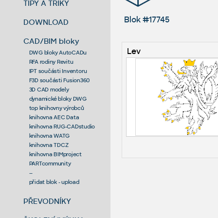
TIPY A TRIKY
Blok #17745
DOWNLOAD
CAD/BIM bloky
Lev
DWG bloky AutoCADu
RFA rodiny Revitu
IPT součásti Inventoru
F3D součásti Fusion360
3D CAD modely
dynamické bloky DWG
top knihovny výrobců
knihovna AEC Data
knihovna RUG-CADstudio
knihovna WATG
knihovna TDCZ
knihovna BIMproject
PARTcommunity
--
přidat blok - upload
PŘEVODNÍKY