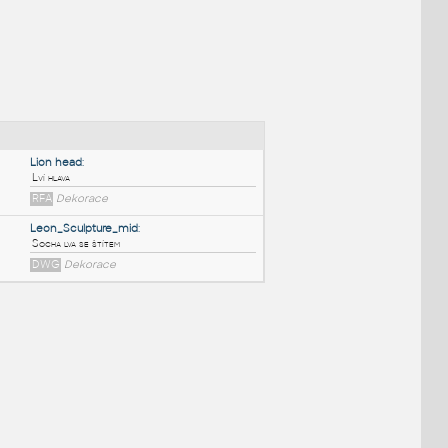
NÉ BLOKY
:
Lion head
:
Lví hlava
RFA
Dekorace
Leon_Sculpture_mid
:
Socha lva se štítem