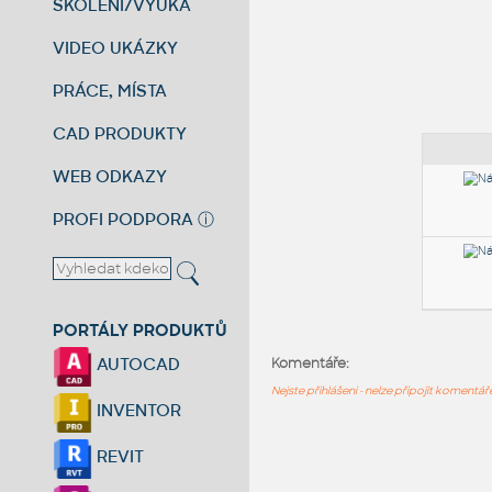
ŠKOLENÍ/VÝUKA
VIDEO UKÁZKY
PRÁCE, MÍSTA
CAD PRODUKTY
WEB ODKAZY
PROFI PODPORA
ⓘ
PORTÁLY PRODUKTŮ
AUTOCAD
Komentáře:
Nejste přihlášeni - nelze připojit komentá
INVENTOR
REVIT