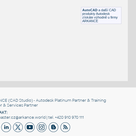
DWG
Dekorace
AutoCAD
a další CAD
produkty Autodesk
získáte výhodně u firmy
ARKANCE
NCE
(CAD Studio) - Autodesk Platinum Partner & Training
r & Services Partner
AKT:
ster.cz@arkance.world | tel. +420 910 970 111