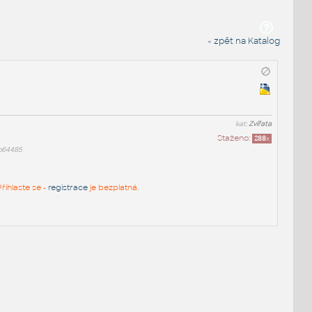
« zpět na Katalog
kat:
Zvířata
Staženo:
288
x
b64485
řihlaste se -
registrace
je bezplatná.