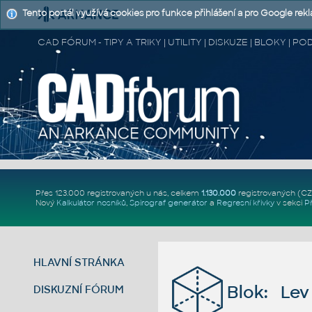
Tento portál využívá cookies pro funkce přihlášení a pro Google rek
CAD FÓRUM - TIPY A TRIKY | UTILITY | DISKUZE | BLOKY |
Přes 123.000 registrovaných u nás, celkem
1.130.000
registrovaných (C
Nový
Kalkulátor nosníků
,
Spirograf generátor
a
Regresní křivky
v sekci
P
HLAVNÍ STRÁNKA
Blok: Le
DISKUZNÍ FÓRUM