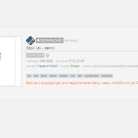
◄ DOWNLOAD
lev.dwg
Český lev - obrysy
DWG2018
Velikost
335,8kB
• ze dne
17.12.2019
Umístil:
Vladimír Michl^
• Autor:
P.Kolar
•
md5: cc69c01a8cfa8dbe6681cbe8b8
lev
lion
löwe
obrys
outline
cnc
dxf
vypalování
oroszlán
Blok je k dispozici jen pro registrované členy webu CADforum.cz. P