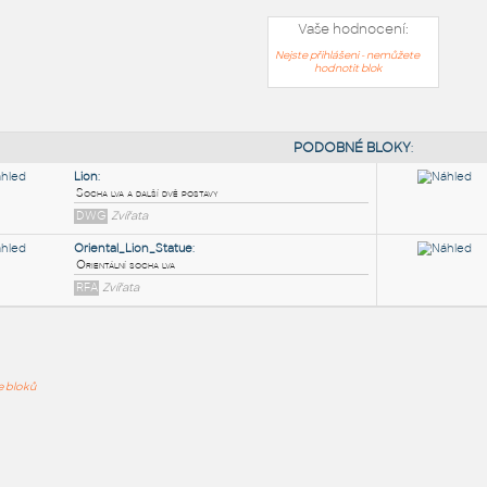
Vaše hodnocení:
Nejste přihlášeni - nemůžete
hodnotit blok
PODOB
Lion
:
ře bloků
Socha lva a další dvě postavy
DWG
Zvířata
Oriental_Lion_Statue
:
Orientální socha lva