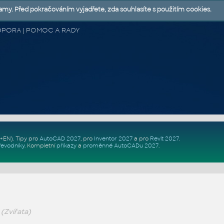
lamy. Před pokračováním vyjadřete, zda souhlasíte s použitím cookies.
 PODPORA | POMOC A RADY
Z+EN)
. Tipy pro
AutoCAD 2027
, pro
Inventor 2027
a pro
Revit 2027
.
řevodníky
.
Kompletní
příkazy
a
proměnné AutoCADu 2027
.
v
(Zvířata)