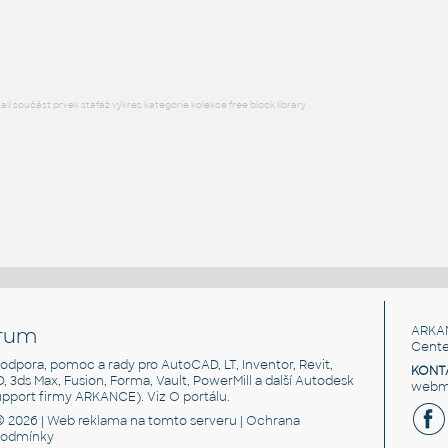
RFA
Zvířata
l součást prvek stafáž výkres kategorie kolekce free block library
rum
ARKA
Cente
, podpora, pomoc a rady pro AutoCAD, LT, Inventor, Revit,
KONT
3D, 3ds Max, Fusion, Forma, Vault, PowerMill a další Autodesk
webma
support firmy ARKANCE). Viz
O portálu
.
© 2026 |
Web reklama
na tomto serveru |
Ochrana
podmínky