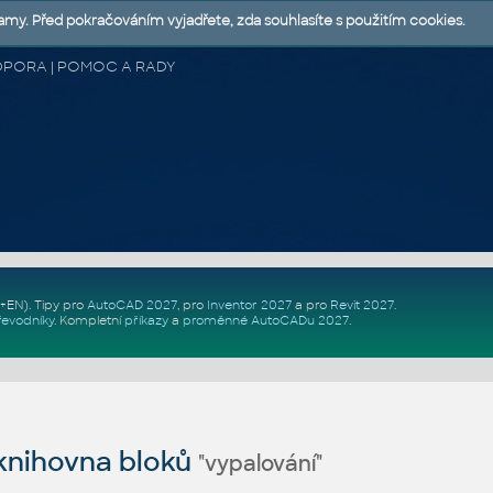
lamy. Před pokračováním vyjadřete, zda souhlasíte s použitím cookies.
 PODPORA | POMOC A RADY
Z+EN)
. Tipy pro
AutoCAD 2027
, pro
Inventor 2027
a pro
Revit 2027
.
řevodníky
.
Kompletní
příkazy
a
proměnné AutoCADu 2027
.
nihovna bloků
"vypalování"