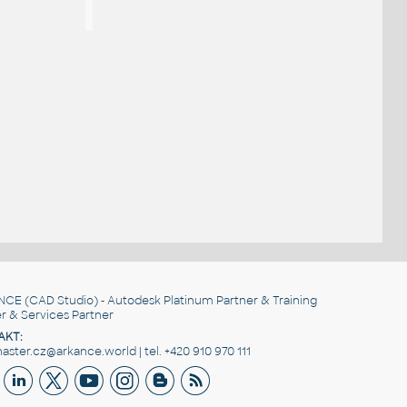
NCE
(CAD Studio) - Autodesk Platinum Partner & Training
r & Services Partner
AKT:
ster.cz@arkance.world | tel. +420 910 970 111