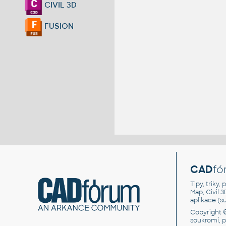
CIVIL 3D
FUSION
CAD
fó
Tipy, triky
Map, Civil 
aplikace (
Copyright 
soukromí, 