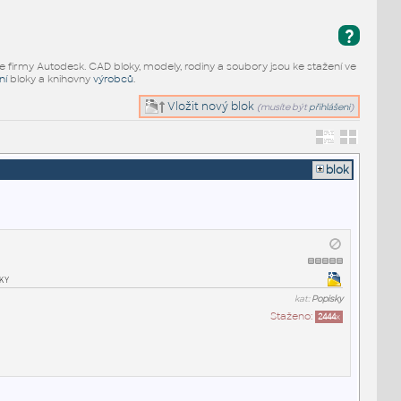
?
e firmy Autodesk. CAD bloky, modely, rodiny a soubory jsou ke stažení ve
ní
bloky a knihovny
výrobců
.
Vložit nový blok
(musíte být
přihlášeni
)
blok
ky
kat:
Popisky
Staženo:
2444
x