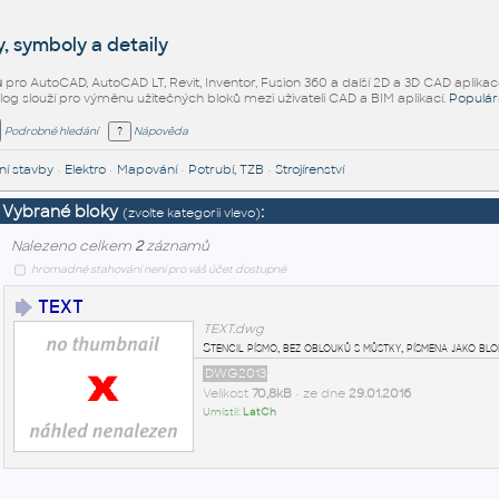
, symboly a detaily
ů
pro AutoCAD, AutoCAD LT, Revit, Inventor, Fusion 360 a další 2D a 3D CAD aplikac
alog slouží pro výměnu užitečných bloků mezi uživateli CAD a BIM aplikací.
Populár
Podrobné hledání
Nápověda
í stavby
•
Elektro
•
Mapování
•
Potrubí, TZB
•
Strojírenství
Vybrané bloky
:
(zvolte kategorii vlevo)
Nalezeno celkem
2
záznamů
hromadné stahování není pro váš účet dostupné
TEXT
TEXT.dwg
Stencil písmo, bez oblouků s můstky, písmena jako blo
DWG2013
Velikost
70,8kB
• ze dne
29.01.2016
Umístil:
LatCh