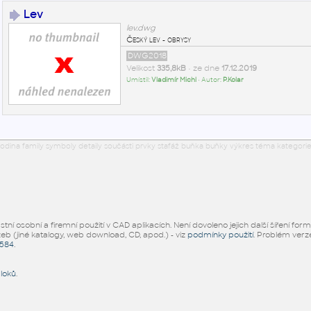
Lev
lev.dwg
Český lev - obrysy
DWG2018
Velikost
335,8kB
• ze dne
17.12.2019
Umístil:
Vladimír Michl
• Autor:
P.Kolar
odina family symboly detaily součásti prvky stafáž buňka buňky výkres téma kategorie
ní osobní a firemní použití v CAD aplikacích. Není dovoleno jejich další šíření for
žeb (jiné katalogy, web download, CD, apod.) - viz
podmínky použití
. Problém ver
5584
.
bloků
.