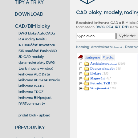
TIPY A TRIKY
CAD bloky, modely, rodiny
DOWNLOAD
Bezplatná knihovna CAD a BIM blok
CAD/BIM bloky
formátech
DWG
,
RFA
,
IPT
,
F3D
. Kat
DWG bloky AutoCADu
RFA rodiny Revitu
IPT součásti Inventoru
Katalog
:
Architektura
•
Dopravn
/obecné
F3D součásti Fusion360
3D CAD modely
Kategorie
Výrobci
dynamické bloky DWG
Architektura
13909
/obecné
top knihovny výrobců
Dopravní stavby
398
Elektro
1550
knihovna AEC Data
Mapování
447
knihovna RUG-CADstudio
Potrubí, TZB
3119
knihovna WATG
Strojírenství
3766
knihovna TDCZ
knihovna BIMproject
PARTcommunity
--
přidat blok - upload
PŘEVODNÍKY