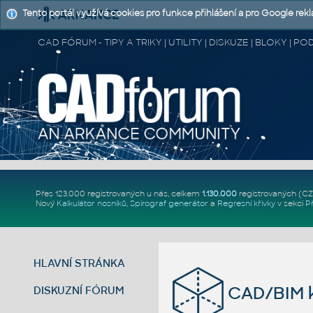
Tento portál využívá cookies pro funkce přihlášení a pro Google rek
CAD FÓRUM - TIPY A TRIKY | UTILITY | DISKUZE | BLOKY |
Přes 123.000 registrovaných u nás, celkem
1.130.000
registrovaných (C
Nový
Kalkulátor nosníků
,
Spirograf generátor
a
Regresní křivky
v sekci
P
HLAVNÍ STRÁNKA
CAD/BIM k
DISKUZNÍ FÓRUM