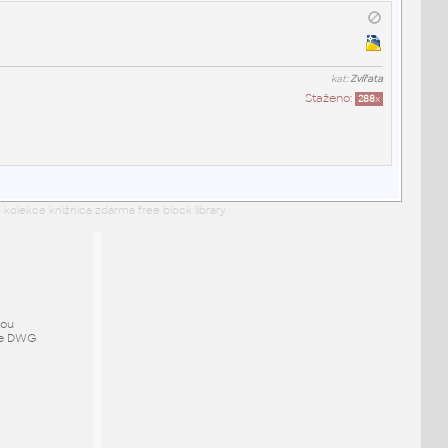
kat:
Zvířata
Staženo:
288
x
 kolekce knižnica zdarma free block library
mou
ze DWG