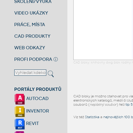
ŠKOLENÍ/VÝUKA
VIDEO UKÁZKY
PRÁCE, MÍSTA
CAD PRODUKTY
WEB ODKAZY
PROFI PODPORA
ⓘ
CAD bloky: knihovny dwg blok rodiny r
PORTÁLY PRODUKTŮ
CAD bloky je možno stahovat pro vlast
AUTOCAD
elektronických katalogů, médií či slu
souborů (
neplatný soubor
) řeší
tip 
INVENTOR
Viz též
Statistika
a
nejnovějších 100 
REVIT