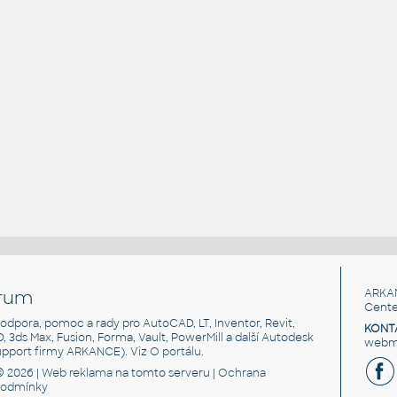
rum
ARKA
Cente
, podpora, pomoc a rady pro AutoCAD, LT, Inventor, Revit,
KONT
3D, 3ds Max, Fusion, Forma, Vault, PowerMill a další Autodesk
webma
support firmy ARKANCE). Viz
O portálu
.
© 2026 |
Web reklama
na tomto serveru |
Ochrana
podmínky