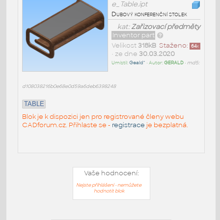
e_Table.ipt
Dubový konferenční stolek
kat:
Zařizovací předměty
Inventor part
Velikost
318kB
Staženo:
64
x
• ze dne
30.03.2020
Umístil:
Geald^
• Autor:
GERALD
•
md5:
d108038216b0e68e0d59a6deb6398248
TABLE
Blok je k dispozici jen pro registrované členy webu
CADforum.cz. Přihlaste se -
registrace
je bezplatná.
Vaše hodnocení:
Nejste přihlášeni - nemůžete
hodnotit blok