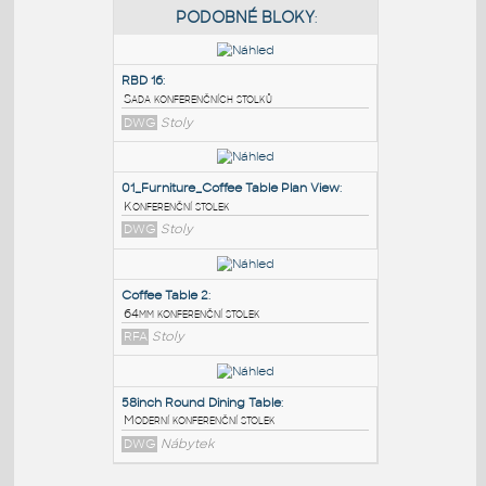
PODOBNÉ BLOKY
:
RBD 16
:
Sada konferenčních stolků
DWG
Stoly
01_Furniture_Coffee Table Plan View
:
Konferenční stolek
DWG
Stoly