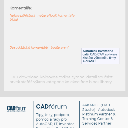
Komentáře:
Coffee Table 2
:
64mm konferenční stolek
Nejste přihlášeni - nelze připojit komentáře
bloků
RFA
Stoly
58inch Round Dining Table
:
Moderní konferenční stolek
Dosud žádné komentáře - buďte první
Autodesk Inventor
a
DWG
Nábytek
další CAD/CAM software
získáte výhodně u firmy
ARKANCE
CAD download: knihovna rodina symbol detail součást
prvek stafáž výkres kategorie kolekce free block library
CAD
fórum
ARKANCE
(CAD
Studio) - Autodesk
Platinum Partner &
Tipy, triky, podpora,
Training Center &
pomoc a rady pro
Services Partner
AutoCAD, LT, Inventor,