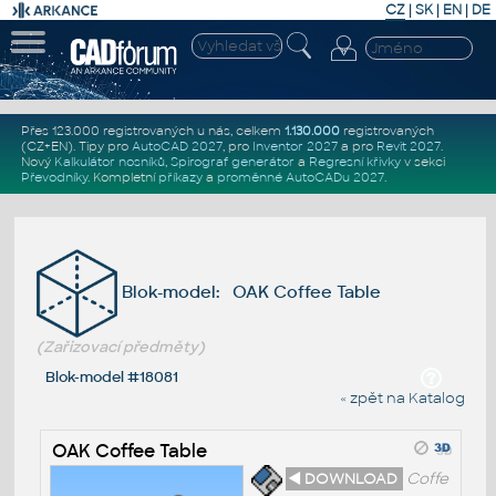
CZ
|
SK
|
EN
|
DE
Přes 123.000 registrovaných u nás, celkem
1.130.000
registrovaných
(CZ+EN)
. Tipy pro
AutoCAD 2027
, pro
Inventor 2027
a pro
Revit 2027
.
Nový
Kalkulátor nosníků
,
Spirograf generátor
a
Regresní křivky
v sekci
Převodníky
.
Kompletní
příkazy
a
proměnné AutoCADu 2027
.
Blok-model: OAK Coffee Table
(Zařizovací předměty)
Blok-model #18081
« zpět na Katalog
OAK Coffee Table
◄ DOWNLOAD
Coffe