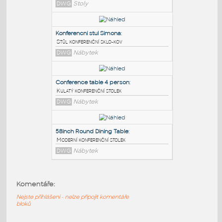
PODOBNÉ BLOKY
:
RBD 16
:
Sada konferenčních stolků
DWG
Stoly
Konferencni stul Simona
:
Stůl konferenční sklo-kov
DWG
Nábytek
Conference table 4 person
:
Komentáře:
Kulatý konferenční stolek
Nejste přihlášeni - nelze připojit komentáře
DWG
Nábytek
bloků