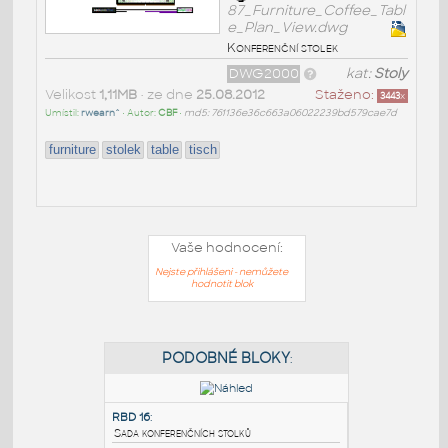
87_Furniture_Coffee_Tabl
e_Plan_View.dwg
Konferenční stolek
DWG2000
kat:
Stoly
Velikost
1,11MB
• ze dne
25.08.2012
Staženo:
3443
x
Umístil:
rwearn^
• Autor:
CBF
•
md5: 761136e36c663a06022239bd579cae7d
furniture
stolek
table
tisch
Vaše hodnocení:
Nejste přihlášeni - nemůžete
hodnotit blok