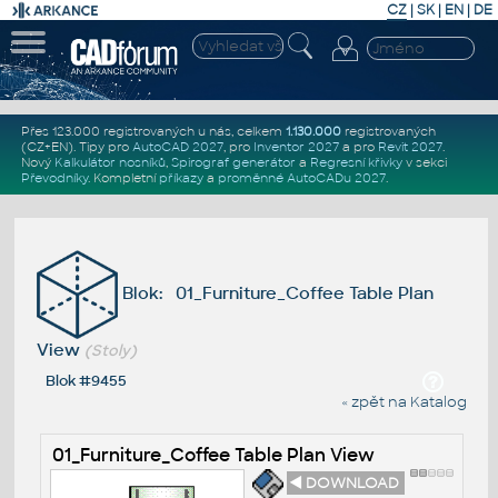
CZ
|
SK
|
EN
|
DE
Přes 123.000 registrovaných u nás, celkem
1.130.000
registrovaných
(CZ+EN)
. Tipy pro
AutoCAD 2027
, pro
Inventor 2027
a pro
Revit 2027
.
Nový
Kalkulátor nosníků
,
Spirograf generátor
a
Regresní křivky
v sekci
Převodníky
.
Kompletní
příkazy
a
proměnné AutoCADu 2027
.
Blok: 01_Furniture_Coffee Table Plan
View
(Stoly)
Blok #9455
« zpět na Katalog
01_Furniture_Coffee Table Plan View
◄ DOWNLOAD