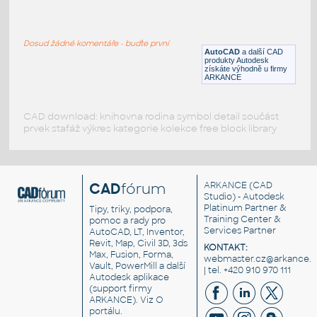
58inch Round Dining Table
:
Moderní konferenční stolek
Dosud žádné komentáře - buďte první
DWG
Nábytek
AutoCAD
a další CAD
produkty Autodesk
získáte výhodně u firmy
ARKANCE
CAD download: knihovna rodina symbol detail součást
prvek stafáž výkres kategorie kolekce free block library
CAD
fórum
ARKANCE
(CAD
Studio) - Autodesk
Platinum Partner &
Tipy, triky, podpora,
Training Center &
pomoc a rady pro
Services Partner
AutoCAD, LT, Inventor,
Revit, Map, Civil 3D, 3ds
KONTAKT:
Max, Fusion, Forma,
webmaster.cz@arkance.w
Vault, PowerMill a další
| tel. +420 910 970 111
Autodesk aplikace
(support firmy
ARKANCE). Viz
O
portálu
.