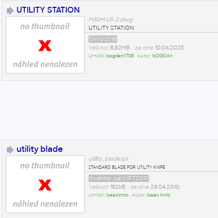
UTILITY STATION
M30M-US-2.dwg
UTILITY STATION
DWG2018
Velikost
6,92MB
• ze dne
10.04.2025
Umístil:
bogdan1709
• Autor:
bOGDAn
utility blade
utility_blade.ipt
standard blade for utility knife
Inventor part IPT2010
Velikost
182kB
• ze dne
29.04.2010
Umístil:
isaacinnis
• Autor:
Isaac Innis