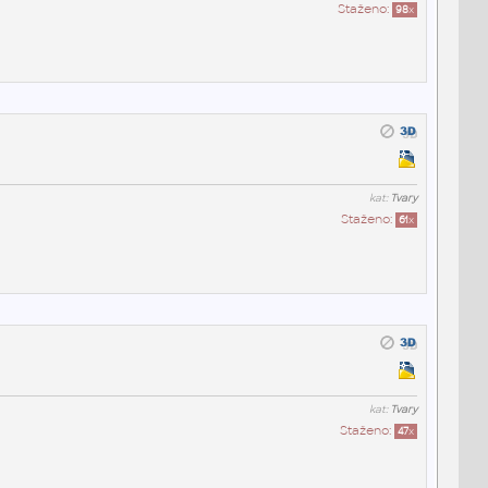
Staženo:
98
x
kat:
Tvary
Staženo:
61
x
kat:
Tvary
Staženo:
47
x