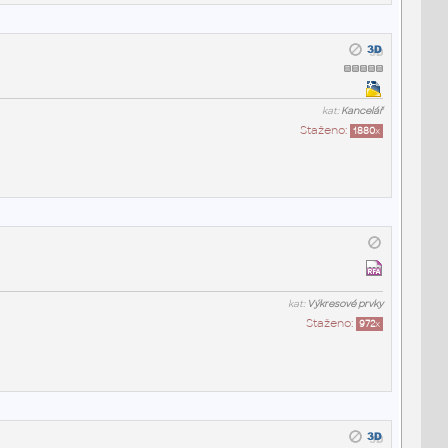
kat:
Kancelář
Staženo:
1880
x
kat:
Výkresové prvky
Staženo:
972
x