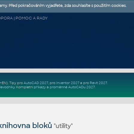
lamy. Před pokračováním vyjadřete, zda souhlasíte s použitím cookies.
 PODPORA | POMOC A RADY
Z+EN)
. Tipy pro
AutoCAD 2027
, pro
Inventor 2027
a pro
Revit 2027
.
řevodníky
.
Kompletní
příkazy
a
proměnné AutoCADu 2027
.
nihovna bloků
"utility"