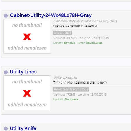
Cabinet-Utility-24Wx48Lx78H-Gray
Cabinet-Utility-24Wx48Lx78H-Gray.dwg
Skříňka na nástroje 24x48x78
DWG2004
Velikost
39,6kB
• ze dne
25.01.2009
Umístil:
davidluk
• Autor:
David Lukas
Utility Lines
Utility_Lines.rfa
Typy čar pro inženýrské sítě - s texty
Revit family RVT2009
Velikost
172kB
• ze dne
12.08.2018
Umístil:
JDoubrava
Utility Knife