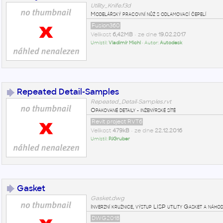
Utility_Knife.f3d
Modelářský pracovní nůž s odlamovací čepelí
Fusion360
Velikost
6,42MB
• ze dne
19.02.2017
Umístil:
Vladimír Michl
• Autor:
Autodesk
Repeated Detail-Samples
Repeated_Detail-Samples.rvt
Opakované detaily - inženýrské sítě
Revit project RVT6
Velikost
479kB
• ze dne
22.12.2016
Umístil:
PJGruber
Gasket
Gasket.dwg
Inverzní kružnice, výstup LISP utility Gasket a náh
DWG2018