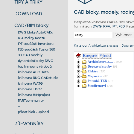
TIPY A TRIKY
CAD bloky, modely, rodiny
DOWNLOAD
Bezplatná knihovna CAD a BIM blok
CAD/BIM bloky
formátech
DWG
,
RFA
,
IPT
,
F3D
. Kat
DWG bloky AutoCADu
RFA rodiny Revitu
IPT součásti Inventoru
Katalog
:
Architektura
•
Dopravn
/obecné
F3D součásti Fusion360
3D CAD modely
Kategorie
Výrobci
dynamické bloky DWG
Architektura
13909
/obecné
top knihovny výrobců
Dopravní stavby
398
Elektro
1550
knihovna AEC Data
Mapování
447
knihovna RUG-CADstudio
Potrubí, TZB
3119
knihovna WATG
Strojírenství
3766
knihovna TDCZ
knihovna BIMproject
PARTcommunity
--
přidat blok - upload
PŘEVODNÍKY