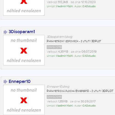
Velikost
512,3kB
• ze dne
12.10.2020
Umístil:
Vladimír Michl
• Autor:
CADstudio
3Disoparam1
3Disoparam1.dwg
Parametrický izopovrch - z utility 3DPlot
DWG2018
Velikost
4,35MB
• ze dne
06.07.2019
Umístil:
Vladimír Michl
• Autor:
CADstudio
Enneper10
Enneper10.dwg
Parametrická plocha Enneper10 - z utility 3DPLOT
DWG2018
Velikost
1,35MB
• ze dne
30.09.2017
Umístil:
Vladimír Michl
• Autor:
CADstudio