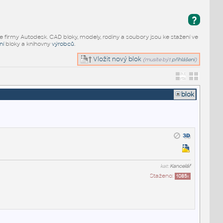
?
e firmy Autodesk. CAD bloky, modely, rodiny a soubory jsou ke stažení ve
ní
bloky a knihovny
výrobců
.
Vložit nový blok
(musíte být
přihlášeni
)
blok
kat:
Kancelář
Staženo:
1085
x