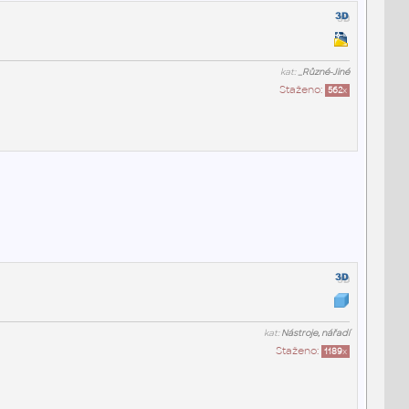
kat:
_Různé-Jiné
Staženo:
562
x
kat:
Nástroje, nářadí
Staženo:
1189
x