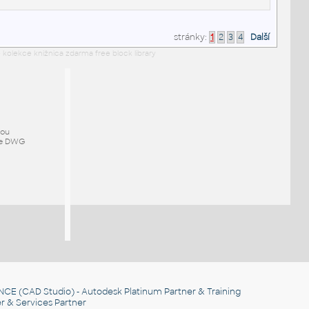
stránky:
1
2
3
4
Další
 kolekce knižnica zdarma free block library
mou
ze DWG
NCE
(CAD Studio) - Autodesk Platinum Partner & Training
r & Services Partner