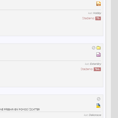
kat:
Hobby
Staženo:
75
x
kat:
Exteriéry
Staženo:
794
x
odné přebarvení pomocí Scatter
kat:
Dekorace