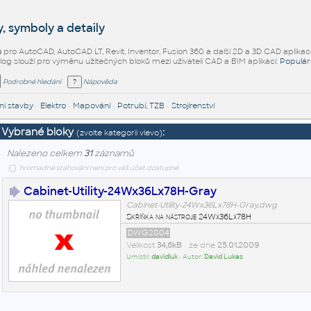
, symboly a detaily
ů
pro AutoCAD, AutoCAD LT, Revit, Inventor, Fusion 360 a další 2D a 3D CAD aplikac
alog slouží pro výměnu užitečných bloků mezi uživateli CAD a BIM aplikací.
Populár
Podrobné hledání
Nápověda
í stavby
•
Elektro
•
Mapování
•
Potrubí, TZB
•
Strojírenství
Vybrané bloky
:
(zvolte kategorii vlevo)
Nalezeno celkem
31
záznamů
hromadné stahování není pro váš účet dostupné
Cabinet-Utility-24Wx36Lx78H-Gray
Cabinet-Utility-24Wx36Lx78H-Gray.dwg
Skříňka na nástroje 24Wx36Lx78H
DWG2004
Velikost
34,6kB
• ze dne
25.01.2009
Umístil:
davidluk
• Autor:
David Lukas