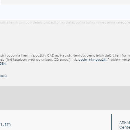
odina family symboly detaily součásti prvky stafáž buňka buňky výkres téma kategorie
ní osobní a firemní použití v CAD aplikacích. Není dovoleno jejich další šíření for
žeb (jiné katalogy, web download, CD, apod.) - viz
podmínky použití
. Problém ver
5584
.
bloků
.
rum
ARKA
Cente