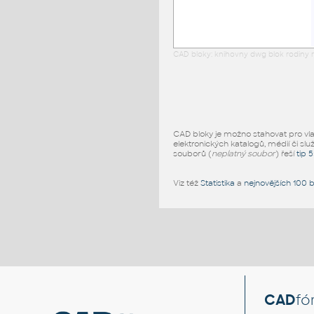
CAD bloky: knihovny dwg blok rodiny r
CAD bloky je možno stahovat pro vlast
elektronických katalogů, médií či slu
souborů (
neplatný soubor
) řeší
tip 
Viz též
Statistika
a
nejnovějších 100 
CAD
fó