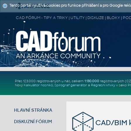
Tento portál využívá cookies pro funkce přihlášení a pro Google rek
CAD FÓRUM - TIPY A TRIKY | UTILITY | DISKUZE | BLOKY |
Přes 123.000 registrovaných u nás, celkem
1.130.000
registrovaných (C
Nový
Kalkulátor nosníků
,
Spirograf generátor
a
Regresní křivky
v sekci
P
HLAVNÍ STRÁNKA
CAD/BIM k
DISKUZNÍ FÓRUM