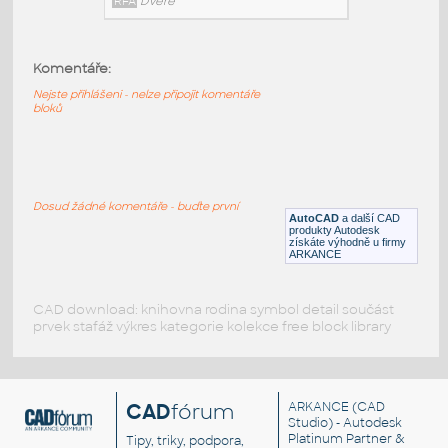
Aluprof_Assembly_MB-
59S_Casement_2020
:
Outward-opening windows
Komentáře:
DWG
Okna
Nejste přihlášeni - nelze připojit komentáře
bloků
A_Reynaers_CS 38-SL Window
Door_Inward Opening_Sin
:
A Reynaers CS 38-SL Window Door Inward
Dosud žádné komentáře - buďte první
Opening Single
AutoCAD
a další CAD
produkty Autodesk
RFA
Dveře
získáte výhodně u firmy
ARKANCE
CAD download: knihovna rodina symbol detail součást
prvek stafáž výkres kategorie kolekce free block library
CAD
fórum
ARKANCE
(CAD
Studio) - Autodesk
Platinum Partner &
Tipy, triky, podpora,