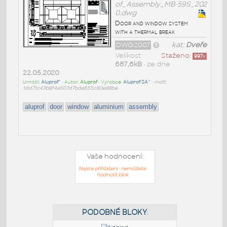
of_Assembly_MB-59S_202
0.dwg
Door and window system
with a thermal break
DWG2007
kat:
Dveře
Velikost
Staženo:
997
x
687,6kB
• ze dne
22.05.2020
Umístil:
Aluprof^
• Autor:
Aluprof
• Výrobce:
Aluprof SA^
•
md5:
1dd71c43b8f4a507d7bde555c80e88be
aluprof
door
window
aluminium
assembly
Vaše hodnocení:
Nejste přihlášeni - nemůžete
hodnotit blok