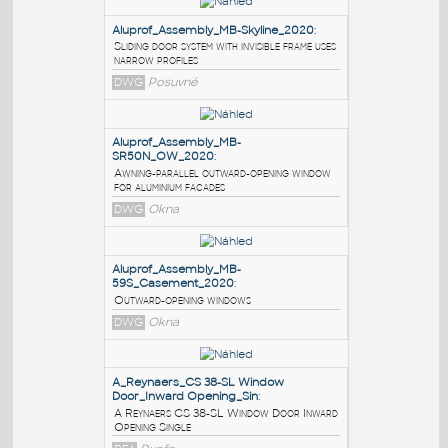
PODOBNÉ BLOKY
:
Aluprof_Assembly_MB-Skyline_2020
:
Sliding door system with invisible frame uses
narrow profiles
DWG
Posuvné
Aluprof_Assembly_MB-
SR50N_OW_2020
:
Awning-parallel outward-opening window
for aluminium facades
DWG
Okna