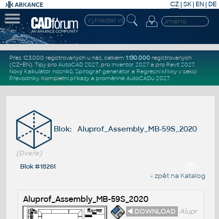
CZ
|
SK
|
EN
|
DE
Přes 123.000 registrovaných u nás, celkem
1.130.000
registrovaných
(CZ+EN)
. Tipy pro
AutoCAD 2027
, pro
Inventor 2027
a pro
Revit 2027
.
Nový
Kalkulátor nosníků
,
Spirograf generátor
a
Regresní křivky
v sekci
Převodníky
.
Kompletní
příkazy
a
proměnné AutoCADu 2027
.
Blok: Aluprof_Assembly_MB-59S_2020
(Dveře)
Blok #18261
« zpět na Katalog
Aluprof_Assembly_MB-59S_2020
◄ DOWNLOAD
Alupr