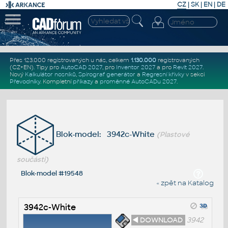
CZ
|
SK
|
EN
|
DE
Přes 123.000 registrovaných u nás, celkem
1.130.000
registrovaných
(CZ+EN)
. Tipy pro
AutoCAD 2027
, pro
Inventor 2027
a pro
Revit 2027
.
Nový
Kalkulátor nosníků
,
Spirograf generátor
a
Regresní křivky
v sekci
Převodníky
.
Kompletní
příkazy
a
proměnné AutoCADu 2027
.
Blok-model: 3942c-White
(Plastové
součásti)
Blok-model #19548
« zpět na Katalog
3942c-White
◄ DOWNLOAD
3942