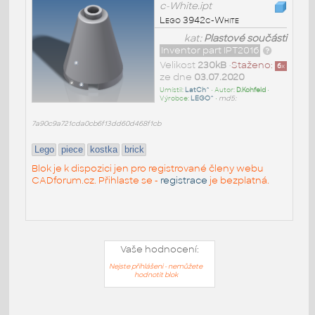
c-White.ipt
Lego 3942c-White
kat:
Plastové součásti
Inventor part IPT2016
Velikost
230kB
•
Staženo:
6
x
ze dne
03.07.2020
Umístil:
LatCh^
• Autor:
D.Kohfeld
•
Výrobce:
LEGO^
•
md5:
7a90c9a721cda0cb6f13dd60d468f1cb
Lego
piece
kostka
brick
Blok je k dispozici jen pro registrované členy webu
CADforum.cz. Přihlaste se -
registrace
je bezplatná.
Vaše hodnocení:
Nejste přihlášeni - nemůžete
hodnotit blok