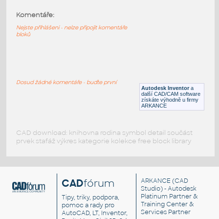
Komentáře:
11458-White
:
Lego 11458-White
Nejste přihlášeni - nelze připojit komentáře
bloků
IPT
Plastové součásti
11025-White
:
Lego 11025-White
Dosud žádné komentáře - buďte první
Autodesk Inventor
a
IPT
Plastové součásti
další CAD/CAM software
získáte výhodně u firmy
ARKANCE
CAD download: knihovna rodina symbol detail součást
prvek stafáž výkres kategorie kolekce free block library
CAD
fórum
ARKANCE
(CAD
Studio) - Autodesk
Platinum Partner &
Tipy, triky, podpora,
Training Center &
pomoc a rady pro
Services Partner
AutoCAD, LT, Inventor,