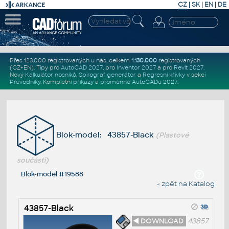
CZ
|
SK
|
EN
|
DE
Přes 123.000 registrovaných u nás, celkem
1.130.000
registrovaných
(CZ+EN)
. Tipy pro
AutoCAD 2027
, pro
Inventor 2027
a pro
Revit 2027
.
Nový
Kalkulátor nosníků
,
Spirograf generátor
a
Regresní křivky
v sekci
Převodníky
.
Kompletní
příkazy
a
proměnné AutoCADu 2027
.
Blok-model: 43857-Black
(Plastové
součásti)
Blok-model #19588
« zpět na Katalog
43857-Black
◄ DOWNLOAD
43857