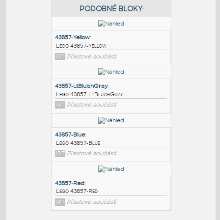
PODOBNÉ BLOKY
:
43857-Yellow
:
Lego 43857-Yellow
IPT
Plastové součásti
43857-LtBluishGray
:
Lego 43857-LtBluishGray
IPT
Plastové součásti