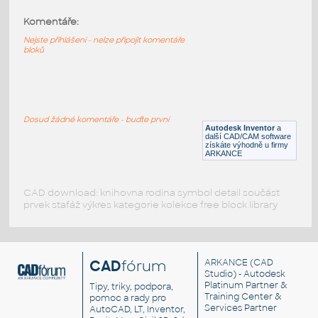
Komentáře:
43857-Blue
:
Lego 43857-Blue
Nejste přihlášeni - nelze připojit komentáře
bloků
IPT
Plastové součásti
43857-Red
:
Lego 43857-Red
Dosud žádné komentáře - buďte první
Autodesk Inventor
a
IPT
Plastové součásti
další CAD/CAM software
získáte výhodně u firmy
ARKANCE
CAD download: knihovna rodina symbol detail součást
prvek stafáž výkres kategorie kolekce free block library
CAD
fórum
ARKANCE
(CAD
Studio) - Autodesk
Platinum Partner &
Tipy, triky, podpora,
Training Center &
pomoc a rady pro
Services Partner
AutoCAD, LT, Inventor,