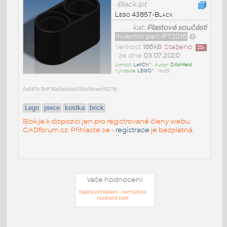
-Black.ipt
Lego 43857-Black
kat:
Plastové součásti
Inventor part IPT2016
Velikost
186kB
Staženo:
20
x
• ze dne
03.07.2020
Umístil:
LatCh^
• Autor:
D.Kohfeld
•
Výrobce:
LEGO^
•
md5:
fa587c7b1f76e5addd302b58ced1527d
Lego
piece
kostka
brick
Blok je k dispozici jen pro registrované členy webu
CADforum.cz. Přihlaste se -
registrace
je bezplatná.
Vaše hodnocení:
Nejste přihlášeni - nemůžete
hodnotit blok