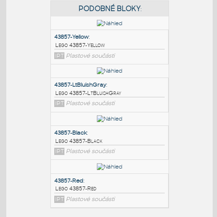
PODOBNÉ BLOKY
:
43857-Yellow
:
Lego 43857-Yellow
IPT
Plastové součásti
43857-LtBluishGray
:
Lego 43857-LtBluishGray
IPT
Plastové součásti