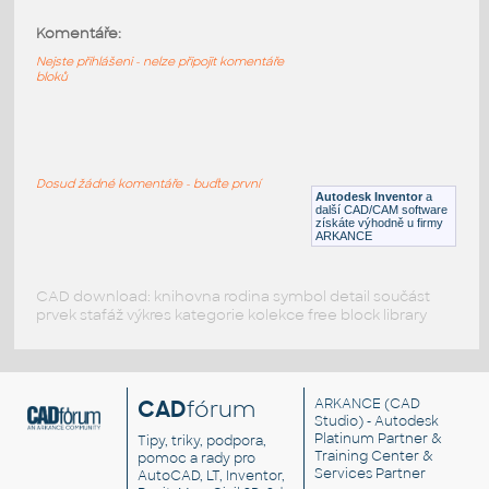
Komentáře:
43857-Black
:
Lego 43857-Black
Nejste přihlášeni - nelze připojit komentáře
bloků
IPT
Plastové součásti
43857-Red
:
Lego 43857-Red
Dosud žádné komentáře - buďte první
Autodesk Inventor
a
IPT
Plastové součásti
další CAD/CAM software
získáte výhodně u firmy
ARKANCE
CAD download: knihovna rodina symbol detail součást
prvek stafáž výkres kategorie kolekce free block library
CAD
fórum
ARKANCE
(CAD
Studio) - Autodesk
Platinum Partner &
Tipy, triky, podpora,
Training Center &
pomoc a rady pro
Services Partner
AutoCAD, LT, Inventor,