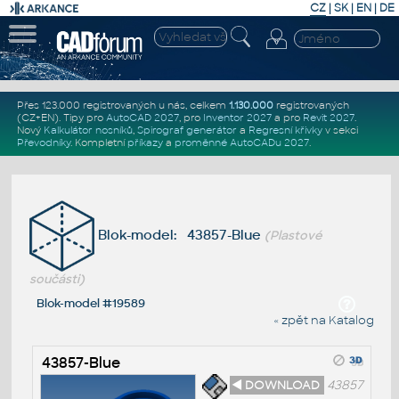
CZ
|
SK
|
EN
|
DE
Přes 123.000 registrovaných u nás, celkem
1.130.000
registrovaných
(CZ+EN)
. Tipy pro
AutoCAD 2027
, pro
Inventor 2027
a pro
Revit 2027
.
Nový
Kalkulátor nosníků
,
Spirograf generátor
a
Regresní křivky
v sekci
Převodníky
.
Kompletní
příkazy
a
proměnné AutoCADu 2027
.
Blok-model: 43857-Blue
(Plastové
součásti)
Blok-model #19589
« zpět na Katalog
43857-Blue
◄ DOWNLOAD
43857