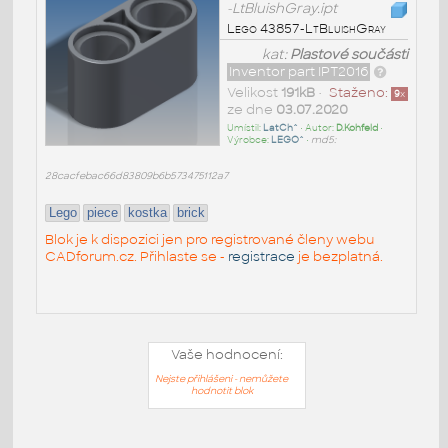
-LtBluishGray.ipt
Lego 43857-LtBluishGray
kat:
Plastové součásti
Inventor part IPT2016
Velikost
191kB
•
Staženo:
9
x
ze dne
03.07.2020
Umístil:
LatCh^
• Autor:
D.Kohfeld
•
Výrobce:
LEGO^
•
md5:
28cacfebac66d83809b6b573475112a7
Lego
piece
kostka
brick
Blok je k dispozici jen pro registrované členy webu
CADforum.cz. Přihlaste se -
registrace
je bezplatná.
Vaše hodnocení:
Nejste přihlášeni - nemůžete
hodnotit blok