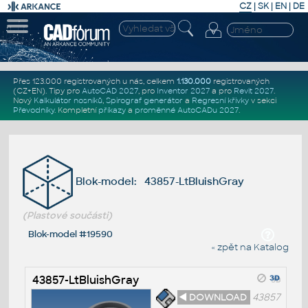
CZ
|
SK
|
EN
|
DE
Přes 123.000 registrovaných u nás, celkem
1.130.000
registrovaných
(CZ+EN)
. Tipy pro
AutoCAD 2027
, pro
Inventor 2027
a pro
Revit 2027
.
Nový
Kalkulátor nosníků
,
Spirograf generátor
a
Regresní křivky
v sekci
Převodníky
.
Kompletní
příkazy
a
proměnné AutoCADu 2027
.
Blok-model: 43857-LtBluishGray
(Plastové součásti)
Blok-model #19590
« zpět na Katalog
43857-LtBluishGray
◄ DOWNLOAD
43857