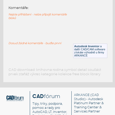
Komentáře:
43857-Black
:
Lego 43857-Black
Nejste přihlášeni - nelze připojit komentáře
bloků
IPT
Plastové součásti
43857-Red
:
Lego 43857-Red
Dosud žádné komentáře - buďte první
Autodesk Inventor
a
IPT
Plastové součásti
další CAD/CAM software
získáte výhodně u firmy
ARKANCE
CAD download: knihovna rodina symbol detail součást
prvek stafáž výkres kategorie kolekce free block library
CAD
fórum
ARKANCE
(CAD
Studio) - Autodesk
Platinum Partner &
Tipy, triky, podpora,
Training Center &
pomoc a rady pro
Services Partner
AutoCAD, LT, Inventor,