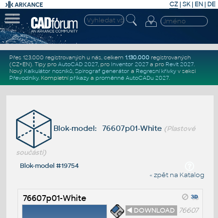
CZ
|
SK
|
EN
|
DE
Přes 123.000 registrovaných u nás, celkem
1.130.000
registrovaných
(CZ+EN)
. Tipy pro
AutoCAD 2027
, pro
Inventor 2027
a pro
Revit 2027
.
Nový
Kalkulátor nosníků
,
Spirograf generátor
a
Regresní křivky
v sekci
Převodníky
.
Kompletní
příkazy
a
proměnné AutoCADu 2027
.
Blok-model: 76607p01-White
(Plastové
součásti)
Blok-model #19754
« zpět na Katalog
76607p01-White
◄ DOWNLOAD
76607