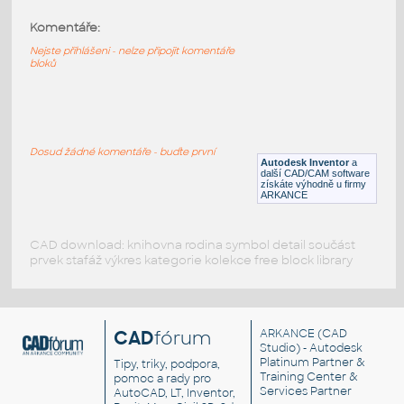
Komentáře:
11458-White
:
Lego 11458-White
Nejste přihlášeni - nelze připojit komentáře
bloků
IPT
Plastové součásti
11025-White
:
Lego 11025-White
Dosud žádné komentáře - buďte první
Autodesk Inventor
a
IPT
Plastové součásti
další CAD/CAM software
získáte výhodně u firmy
ARKANCE
CAD download: knihovna rodina symbol detail součást
prvek stafáž výkres kategorie kolekce free block library
CAD
fórum
ARKANCE
(CAD
Studio) - Autodesk
Platinum Partner &
Tipy, triky, podpora,
Training Center &
pomoc a rady pro
Services Partner
AutoCAD, LT, Inventor,