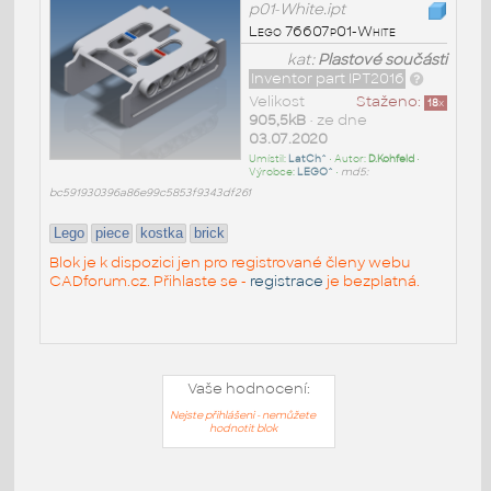
p01-White.ipt
Lego 76607p01-White
kat:
Plastové součásti
Inventor part IPT2016
Velikost
Staženo:
18
x
905,5kB
• ze dne
03.07.2020
Umístil:
LatCh^
• Autor:
D.Kohfeld
•
Výrobce:
LEGO^
•
md5:
bc591930396a86e99c5853f9343df261
Lego
piece
kostka
brick
Blok je k dispozici jen pro registrované členy webu
CADforum.cz. Přihlaste se -
registrace
je bezplatná.
Vaše hodnocení:
Nejste přihlášeni - nemůžete
hodnotit blok