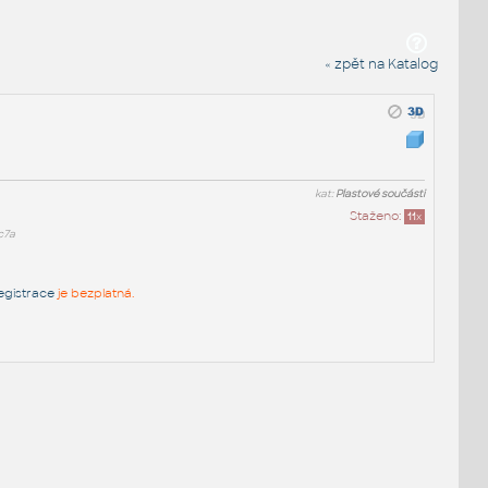
« zpět na Katalog
kat:
Plastové součásti
Staženo:
11
x
c7a
egistrace
je bezplatná.