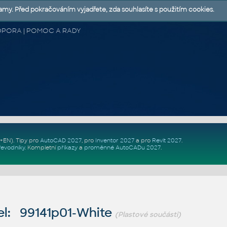
lamy. Před pokračováním vyjadřete, zda souhlasíte s použitím cookies.
 PODPORA | POMOC A RADY
Z+EN)
. Tipy pro
AutoCAD 2027
, pro
Inventor 2027
a pro
Revit 2027
.
řevodníky
.
Kompletní
příkazy
a
proměnné AutoCADu 2027
.
l: 99141p01-White
(Plastové součásti)