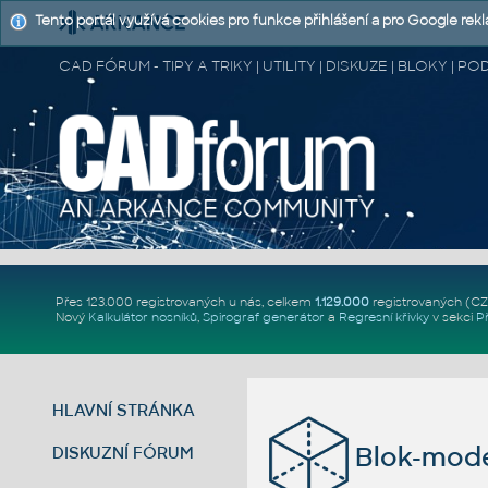
Tento portál využívá cookies pro funkce přihlášení a pro Google rek
CAD FÓRUM - TIPY A TRIKY | UTILITY | DISKUZE | BLOKY |
Přes 123.000 registrovaných u nás, celkem
1.129.000
registrovaných (C
Nový
Kalkulátor nosníků
,
Spirograf generátor
a
Regresní křivky
v sekci
P
HLAVNÍ STRÁNKA
Blok-mode
DISKUZNÍ FÓRUM