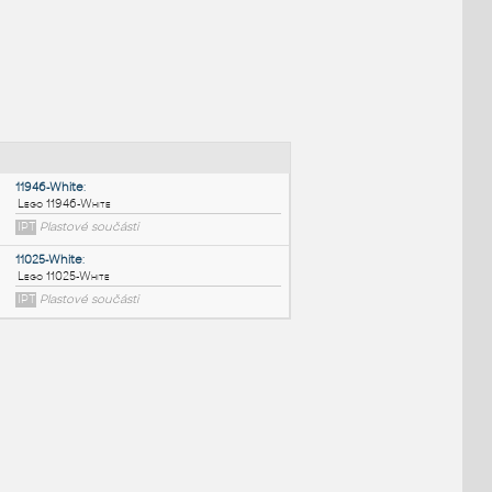
NÉ BLOKY
:
11946-White
:
Lego 11946-White
IPT
Plastové součásti
11025-White
: