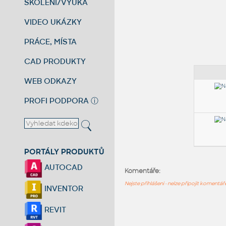
ŠKOLENÍ/VÝUKA
VIDEO UKÁZKY
PRÁCE, MÍSTA
CAD PRODUKTY
WEB ODKAZY
PROFI PODPORA
ⓘ
PORTÁLY PRODUKTŮ
AUTOCAD
Komentáře:
Nejste přihlášeni - nelze připojit komentá
INVENTOR
REVIT