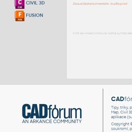
CIVIL 3D
Dosud žádné komentáře - buďte první
FUSION
CAD download: knihovna rodina symbol detai
CAD
fó
Tipy, triky
Map, Civil 
aplikace (
Copyright 
soukromí, 