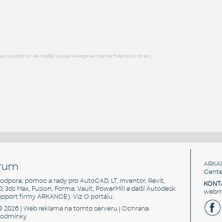
Lego 11458-White
IPT
Plastové součásti
l součást prvek stafáž výkres kategorie kolekce free block library
rum
ARKA
Cente
, podpora, pomoc a rady pro AutoCAD, LT, Inventor, Revit,
KONT
3D, 3ds Max, Fusion, Forma, Vault, PowerMill a další Autodesk
webma
support firmy ARKANCE). Viz
O portálu
.
© 2026 |
Web reklama
na tomto serveru |
Ochrana
podmínky