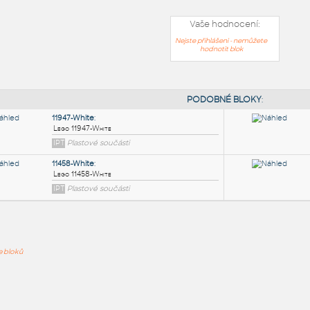
Vaše hodnocení:
Nejste přihlášeni - nemůžete
hodnotit blok
PODOB
11947-White
:
ře bloků
Lego 11947-White
IPT
Plastové součásti
11458-White
: