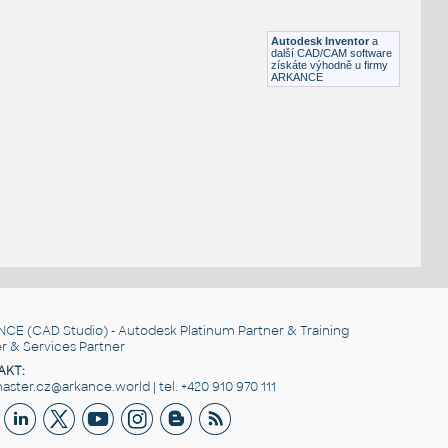
Lego 11025-White
IPT
Plastové součásti
Autodesk Inventor
a
další CAD/CAM software
získáte výhodně u firmy
ARKANCE
NCE
(CAD Studio) - Autodesk Platinum Partner & Training
r & Services Partner
AKT:
ster.cz@arkance.world | tel. +420 910 970 111