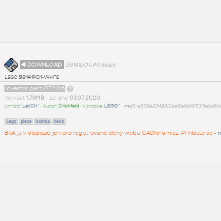
◄ DOWNLOAD
99141p01-White.ipt
Lego 99141p01-White
Inventor part IPT2016
Velikost
1,79MB
• ze dne
03.07.2020
Umístil:
LatCh^
• Autor:
D.Kohfeld
• Výrobce:
LEGO^
•
md5: e538a2348512ee6abbf61537ede6d
Lego
piece
kostka
brick
Blok je k dispozici jen pro registrované členy webu CADforum.cz. Přihlaste se -
r