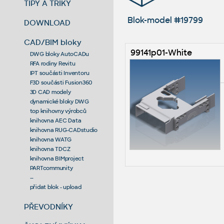
TIPY A TRIKY
Blok-model #19799
DOWNLOAD
CAD/BIM bloky
99141p01-White
DWG bloky AutoCADu
RFA rodiny Revitu
IPT součásti Inventoru
F3D součásti Fusion360
3D CAD modely
dynamické bloky DWG
top knihovny výrobců
knihovna AEC Data
knihovna RUG-CADstudio
knihovna WATG
knihovna TDCZ
knihovna BIMproject
PARTcommunity
--
přidat blok - upload
PŘEVODNÍKY