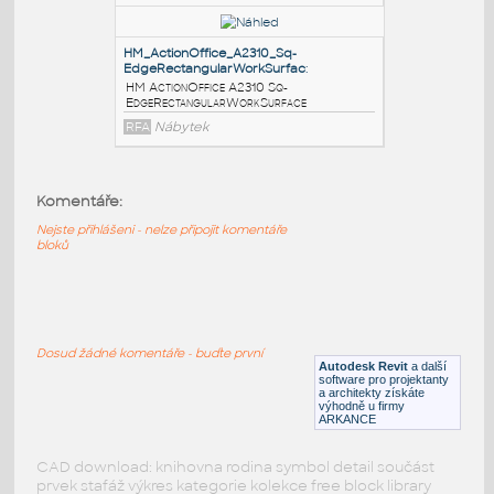
Edge120CornerWorkSurface9
:
HM ActionOffice A2340 Sq-
Edge120CornerWorkSurface90Ends
RFA
Nábytek
HM_ActionOffice_A2332_Sq-
EdgeCornerWorkSurface
:
HM ActionOffice A2332 Sq-
Komentáře:
EdgeCornerWorkSurface
Nejste přihlášeni - nelze připojit komentáře
RFA
Nábytek
bloků
HM_ActionOffice_A2310_Sq-
EdgeRectangularWorkSurfac
:
Dosud žádné komentáře - buďte první
HM ActionOffice A2310 Sq-
Autodesk Revit
a další
software pro projektanty
EdgeRectangularWorkSurface
a architekty získáte
výhodně u firmy
RFA
Nábytek
ARKANCE
CAD download: knihovna rodina symbol detail součást
prvek stafáž výkres kategorie kolekce free block library