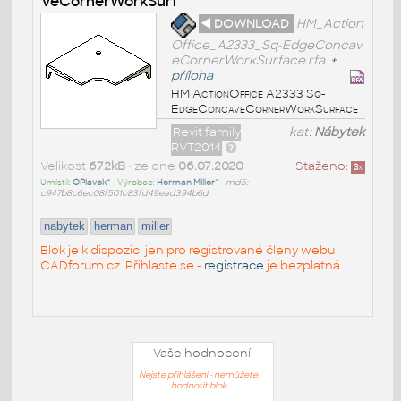
veCornerWorkSurf
◄ DOWNLOAD
HM_Action
Office_A2333_Sq-EdgeConcav
eCornerWorkSurface.rfa
+
příloha
HM ActionOffice A2333 Sq-
EdgeConcaveCornerWorkSurface
Revit family
kat:
Nábytek
RVT2014
Velikost
672kB
• ze dne
06.07.2020
Staženo:
3
x
Umístil:
OPlavek^
• Výrobce:
Herman Miller^
•
md5:
c947b8c6ec08f501c83fd49ead394b6d
nabytek
herman
miller
Blok je k dispozici jen pro registrované členy webu
CADforum.cz. Přihlaste se -
registrace
je bezplatná.
Vaše hodnocení:
Nejste přihlášeni - nemůžete
hodnotit blok