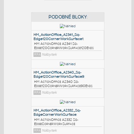
PODOBNÉ BLOKY
:
HM_ActionOffice_A2341_Sq-
Edge120CornerWorkSurface1
:
HM ActionOffice A2341 Sq-
Edge120CornerWorkSurface120Ends
RFA
Nábytek
HM_ActionOffice_A2340_Sq-