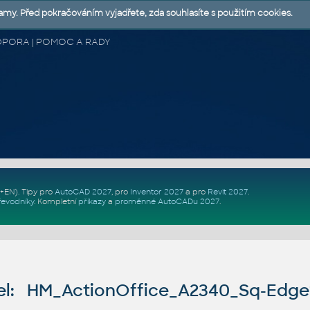
lamy. Před pokračováním vyjadřete, zda souhlasíte s použitím cookies.
 PODPORA | POMOC A RADY
Z+EN)
. Tipy pro
AutoCAD 2027
, pro
Inventor 2027
a pro
Revit 2027
.
řevodníky
.
Kompletní
příkazy
a
proměnné AutoCADu 2027
.
l: HM_ActionOffice_A2340_Sq-Edg