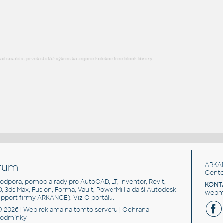
HM ActionOffice A2332 Sq-EdgeCornerWorkSurface
RFA
Nábytek
l součást prvek stafáž výkres kategorie kolekce free block library
rum
ARKA
Cente
, podpora, pomoc a rady pro AutoCAD, LT, Inventor, Revit,
KONT
3D, 3ds Max, Fusion, Forma, Vault, PowerMill a další Autodesk
webma
support firmy ARKANCE). Viz
O portálu
.
© 2026 |
Web reklama
na tomto serveru |
Ochrana
podmínky