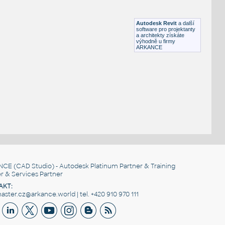
HM ActionOffice A2310 Sq-EdgeRectangularWorkSurface
RFA
Nábytek
Autodesk Revit
a další
software pro projektanty
a architekty získáte
výhodně u firmy
ARKANCE
NCE
(CAD Studio) - Autodesk Platinum Partner & Training
r & Services Partner
AKT:
ster.cz@arkance.world | tel. +420 910 970 111