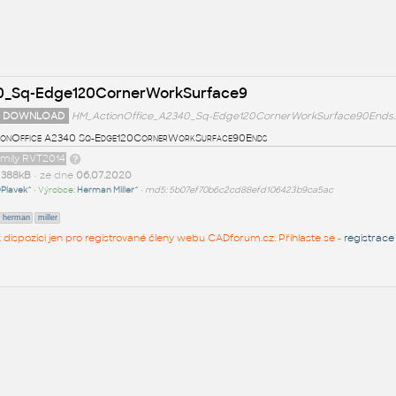
0_Sq-Edge120CornerWorkSurface9
 DOWNLOAD
HM_ActionOffice_A2340_Sq-Edge120CornerWorkSurface90Ends.
ionOffice A2340 Sq-Edge120CornerWorkSurface90Ends
amily RVT2014
t
388kB
• ze dne
06.07.2020
Plavek^
• Výrobce:
Herman Miller^
•
md5: 5b07ef70b6c2cd88efd106423b9ca5ac
herman
miller
 k dispozici jen pro registrované členy webu CADforum.cz. Přihlaste se -
registrace