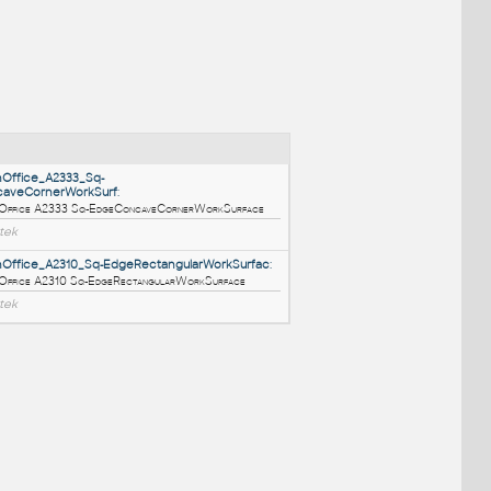
NÉ BLOKY
:
HM_ActionOffice_A2333_Sq-
EdgeConcaveCornerWorkSurf
:
HM ActionOffice A2333 Sq-EdgeConcaveCornerWorkSurface
RFA
Nábytek
HM_ActionOffice_A2310_Sq-EdgeRectangularWorkSurfac