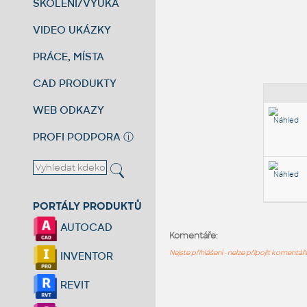
ŠKOLENÍ/VÝUKA
VIDEO UKÁZKY
PRÁCE, MÍSTA
CAD PRODUKTY
WEB ODKAZY
PROFI PODPORA
ⓘ
PORTÁLY PRODUKTŮ
AUTOCAD
Komentáře:
Nejste přihlášeni - nelze připojit komentá
INVENTOR
REVIT