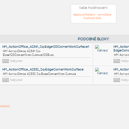
Vaše hodnocení:
Nejste přihlášeni - nemůžete
hodnotit blok
PODOB
HM_ActionOffice_A2341_Sq-Edge120CornerWorkSurface1
:
HM ActionOffice A2341 Sq-
ře bloků
Edge120CornerWorkSurface120Ends
RFA
Nábytek
HM_ActionOffice_A2332_Sq-EdgeCornerWorkSurface
: