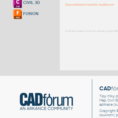
CIVIL 3D
Dosud žádné komentáře - buďte první
FUSION
CAD download: knihovna rodina symbol detai
CAD
fó
Tipy, triky
Map, Civil 
aplikace (
Copyright 
soukromí, 