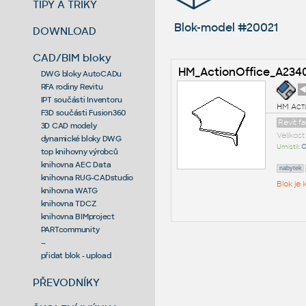
TIPY A TRIKY
Blok-model #20021
DOWNLOAD
CAD/BIM bloky
HM_ActionOffice_A234
DWG bloky AutoCADu
RFA rodiny Revitu
◄
IPT součásti Inventoru
HM Act
F3D součásti Fusion360
Revit f
3D CAD modely
Velikos
dynamické bloky DWG
Umístil:
O
top knihovny výrobců
knihovna AEC Data
nabytek
knihovna RUG-CADstudio
Blok je
knihovna WATG
knihovna TDCZ
knihovna BIMproject
PARTcommunity
--
přidat blok - upload
PŘEVODNÍKY