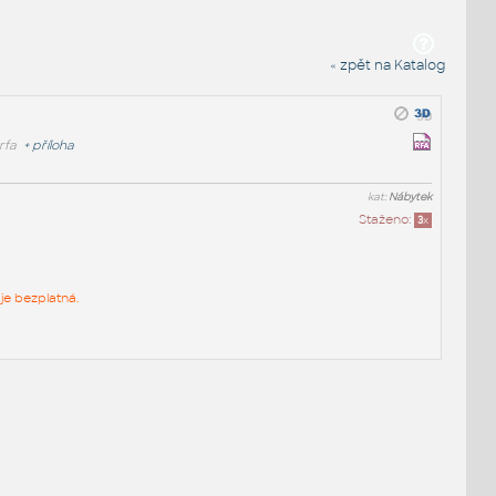
« zpět na Katalog
rfa
+
příloha
kat:
Nábytek
Staženo:
3
x
je bezplatná.