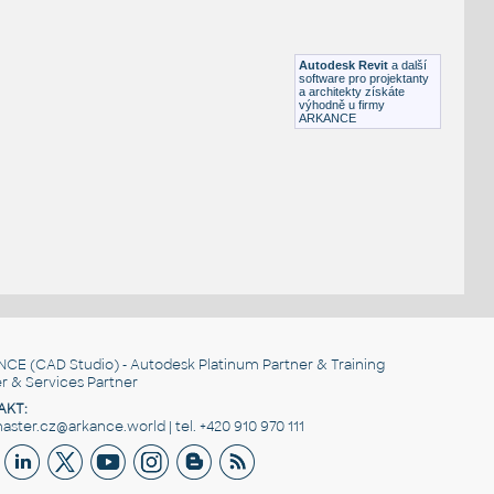
HM_ActionOffice_A2310_Sq-EdgeRectangularWorkSurfac
HM ActionOffice A2310 Sq-EdgeRectangularWorkSurface
RFA
Nábytek
Autodesk Revit
a další
software pro projektanty
a architekty získáte
výhodně u firmy
ARKANCE
NCE
(CAD Studio) - Autodesk Platinum Partner & Training
r & Services Partner
AKT:
ster.cz@arkance.world | tel. +420 910 970 111