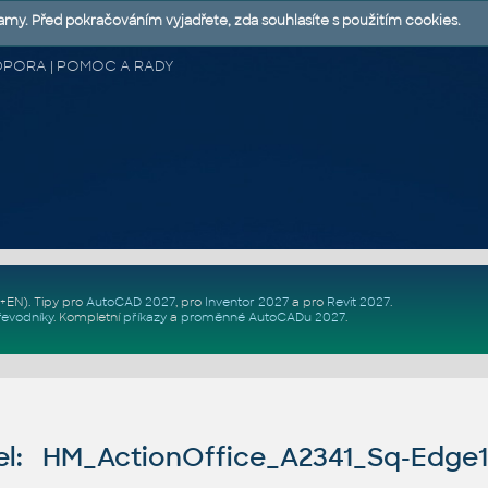
lamy. Před pokračováním vyjadřete, zda souhlasíte s použitím cookies.
 PODPORA | POMOC A RADY
Z+EN)
. Tipy pro
AutoCAD 2027
, pro
Inventor 2027
a pro
Revit 2027
.
řevodníky
.
Kompletní
příkazy
a
proměnné AutoCADu 2027
.
l: HM_ActionOffice_A2341_Sq-Edge