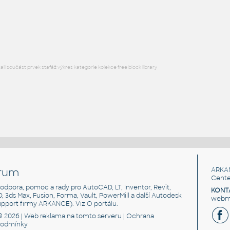
HM_ActionOffice_A2332_Sq-EdgeCornerWorkSurface
:
HM ActionOffice A2332 Sq-EdgeCornerWorkSurface
RFA
Nábytek
l součást prvek stafáž výkres kategorie kolekce free block library
rum
ARKA
Cente
, podpora, pomoc a rady pro AutoCAD, LT, Inventor, Revit,
KONT
3D, 3ds Max, Fusion, Forma, Vault, PowerMill a další Autodesk
webma
support firmy ARKANCE). Viz
O portálu
.
© 2026 |
Web reklama
na tomto serveru |
Ochrana
podmínky