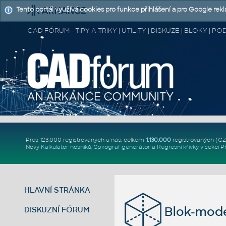
Tento portál využívá cookies pro funkce přihlášení a pro Google rek
CAD FÓRUM - TIPY A TRIKY | UTILITY | DISKUZE | BLOKY |
Přes 123.000 registrovaných u nás, celkem
1.130.000
registrovaných (C
Nový
Kalkulátor nosníků
,
Spirograf generátor
a
Regresní křivky
v sekci
P
HLAVNÍ STRÁNKA
Blok-mode
DISKUZNÍ FÓRUM