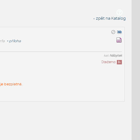
« zpět na Katalog
rfa
+
příloha
kat:
Nábytek
Staženo:
3
x
je bezplatná.