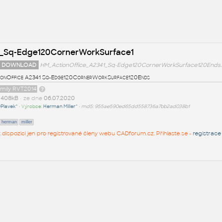
1_Sq-Edge120CornerWorkSurface1
 DOWNLOAD
HM_ActionOffice_A2341_Sq-Edge120CornerWorkSurface120Ends.
onOffice A2341 Sq-Edge120CornerWorkSurface120Ends
amily RVT2014
t
408kB
• ze dne
06.07.2020
Plavek^
• Výrobce:
Herman Miller^
•
md5: 955ae590ed65dd558736a7bb2ad038b1
herman
miller
 k dispozici jen pro registrované členy webu CADforum.cz. Přihlaste se -
registrace