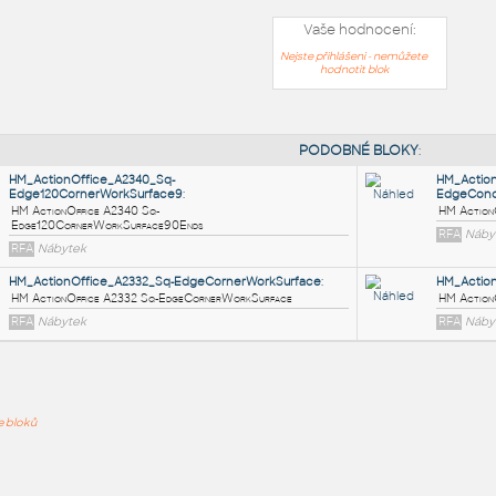
Vaše hodnocení:
Nejste přihlášeni - nemůžete
hodnotit blok
PODOB
HM_ActionOffice_A2340_Sq-
Edge120CornerWorkSurface9
:
ře bloků
HM ActionOffice A2340 Sq-
Edge120CornerWorkSurface90Ends
RFA
Nábytek