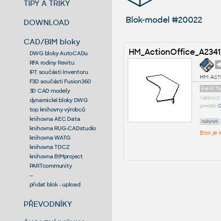
TIPY A TRIKY
Blok-model #20022
DOWNLOAD
CAD/BIM bloky
HM_ActionOffice_A234
DWG bloky AutoCADu
RFA rodiny Revitu
◄
IPT součásti Inventoru
HM Acti
F3D součásti Fusion360
Revit f
3D CAD modely
Velikos
dynamické bloky DWG
Umístil:
O
top knihovny výrobců
knihovna AEC Data
nabytek
knihovna RUG-CADstudio
Blok je
knihovna WATG
knihovna TDCZ
knihovna BIMproject
PARTcommunity
--
přidat blok - upload
PŘEVODNÍKY