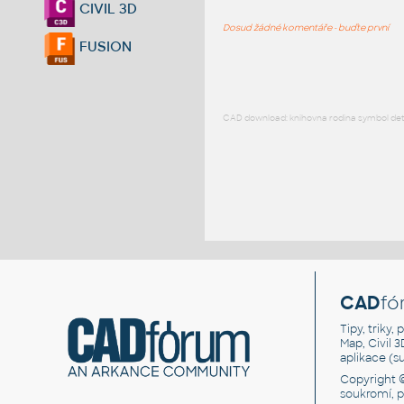
CIVIL 3D
Dosud žádné komentáře - buďte první
FUSION
CAD download: knihovna rodina symbol detai
CAD
fó
Tipy, triky
Map, Civil 
aplikace (
Copyright 
soukromí, 