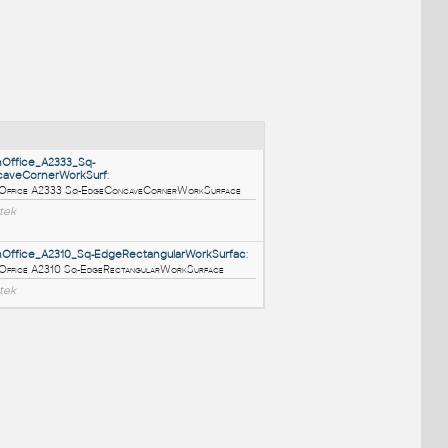
NÉ BLOKY
:
HM_ActionOffice_A2333_Sq-
EdgeConcaveCornerWorkSurf
:
HM ActionOffice A2333 Sq-EdgeConcaveCornerWorkSurface
RFA
Nábytek