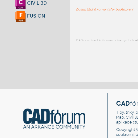
CIVIL 3D
Dosud žádné komentáře - buďte první
FUSION
CAD download: knihovna rodina symbol detai
CAD
fó
Tipy, triky
Map, Civil 
aplikace (
Copyright 
soukromí, 