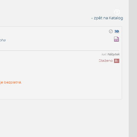
« zpět na Katalog
loha
kat:
Nábytek
Staženo:
8
x
je bezplatná.