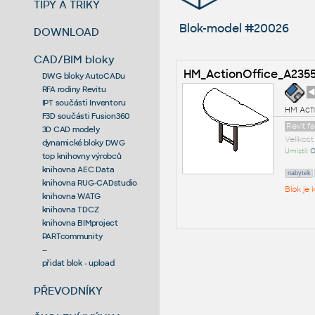
TIPY A TRIKY
Blok-model #20026
DOWNLOAD
CAD/BIM bloky
HM_ActionOffice_A23
DWG bloky AutoCADu
RFA rodiny Revitu
◄
IPT součásti Inventoru
HM Acti
F3D součásti Fusion360
Revit f
3D CAD modely
Velikos
dynamické bloky DWG
Umístil:
O
top knihovny výrobců
knihovna AEC Data
nabytek
knihovna RUG-CADstudio
Blok je
knihovna WATG
knihovna TDCZ
knihovna BIMproject
PARTcommunity
--
přidat blok - upload
PŘEVODNÍKY