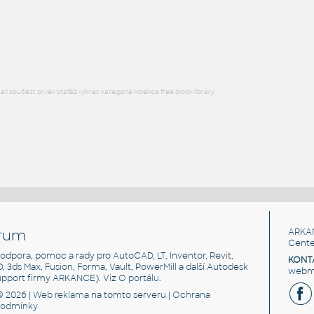
HM_ActionOffice_A2332_Sq-EdgeCornerWorkSurface
:
HM ActionOffice A2332 Sq-EdgeCornerWorkSurface
RFA
Nábytek
l součást prvek stafáž výkres kategorie kolekce free block library
rum
ARKA
Cente
, podpora, pomoc a rady pro AutoCAD, LT, Inventor, Revit,
KONT
3D, 3ds Max, Fusion, Forma, Vault, PowerMill a další Autodesk
webma
support firmy ARKANCE). Viz
O portálu
.
© 2026 |
Web reklama
na tomto serveru |
Ochrana
podmínky