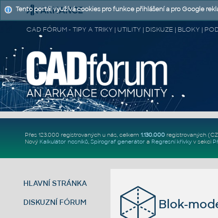
Tento portál využívá cookies pro funkce přihlášení a pro Google rek
CAD FÓRUM - TIPY A TRIKY | UTILITY | DISKUZE | BLOKY |
Přes 123.000 registrovaných u nás, celkem
1.130.000
registrovaných (C
Nový
Kalkulátor nosníků
,
Spirograf generátor
a
Regresní křivky
v sekci
P
HLAVNÍ STRÁNKA
Blok-mode
DISKUZNÍ FÓRUM