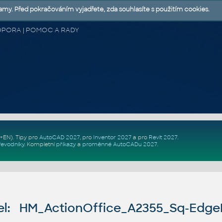
lamy. Před pokračováním vyjadřete, zda souhlasíte s použitím cookies.
 PODPORA | POMOC A RADY
Z+EN)
. Tipy pro
AutoCAD 2027
, pro
Inventor 2027
a pro
Revit 2027
.
řevodníky
.
Kompletní
příkazy
a
proměnné AutoCADu 2027
.
l: HM_ActionOffice_A2355_Sq-Edg