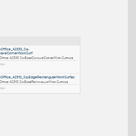
NÉ BLOKY
:
HM_ActionOffice_A2333_Sq-
EdgeConcaveCornerWorkSurf
:
HM ActionOffice A2333 Sq-EdgeConcaveCornerWorkSurface
RFA
Nábytek