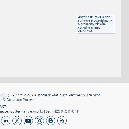
HM_ActionOffice_A2310_Sq-EdgeRectangularWorkSurfac
HM ActionOffice A2310 Sq-EdgeRectangularWorkSurface
RFA
Nábytek
Autodesk Revit
a další
software pro projektanty
a architekty získáte
výhodně u firmy
ARKANCE
NCE
(CAD Studio) - Autodesk Platinum Partner & Training
r & Services Partner
AKT:
ster.cz@arkance.world | tel. +420 910 970 111