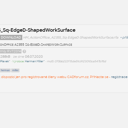
55_Sq-EdgeD-ShapedWorkSurface
 DOWNLOAD
HM_ActionOffice_A2355_Sq-EdgeD-ShapedWorkSurface.rfa
+
pří
onOffice A2355 Sq-EdgeD-ShapedWorkSurface
amily RVT2014
t
288kB
• ze dne
06.07.2020
Plavek^
• Výrobce:
Herman Miller^
•
md5: 070bb222f15de51c9123010ca547b76d
herman
miller
 k dispozici jen pro registrované členy webu CADforum.cz. Přihlaste se -
registrace