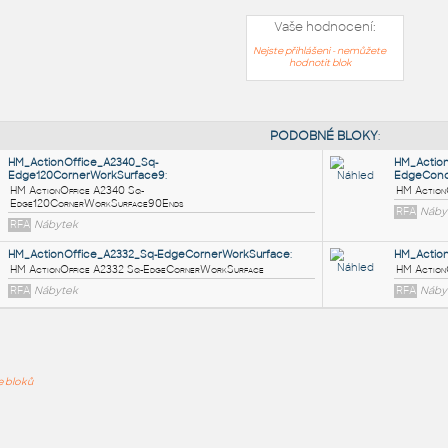
Vaše hodnocení:
Nejste přihlášeni - nemůžete
hodnotit blok
PODOB
HM_ActionOffice_A2340_Sq-
Edge120CornerWorkSurface9
:
ře bloků
HM ActionOffice A2340 Sq-
Edge120CornerWorkSurface90Ends
RFA
Nábytek