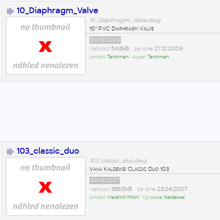
10_Diaphragm_Valve
10_Diaphragm_Valve.dwg
10" PVC Diaphragm Valve
DWG2000
Velikost
54,6kB
• ze dne
27.12.2009
Umístil:
Tankman
• Autor:
Tankman
103_classic_duo
103_classic_duo.dwg
Vana Kaldewei Classic Duo 103
DWG2007
Velikost
388,5kB
• ze dne
23.04.2007
Umístil:
Vladimír Michl
• Výrobce:
Kaldewei