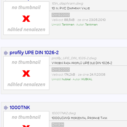
10in_diaphram.dwg
10 in. PVC Diaphram Valve
DWG2000
Velikost
88,5kB
• ze dne
23.05.2010
Umístil:
Tankman
• Autor:
Tankman
profily UPE DIN 1026-2
profily_UPE_DIN_1026-2.dwg
Výrobní řada profilů UPE dle DIN 1026-2
DWG2000
Velikost
174,2kB
• ze dne
24.11.2008
Umístil:
hubkal
• Autor:
HUBKAL
1000TNK
1000TNK2.dwg
1000USWG Horizontal Propane Tank
DWG14