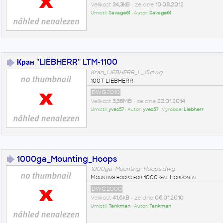
Velikost
34,3kB
• ze dne
10.08.2012
Umístil:
Savage61
• Autor:
Savage61
Кран ''LIEBHERR'' LTM-1100
Kran_LIEBHERR_L_15.dwg
100T LIEBHERR
DWG2010
Velikost
3,36MB
• ze dne
22.01.2014
Umístil:
yves57
• Autor:
yves57
• Výrobce:
Liebherr
1000ga_Mounting_Hoops
1000ga_Mounting_Hoops.dwg
Mounting hoops for 1000 gal Horizontal
DWG2000
Velikost
41,6kB
• ze dne
06.01.2010
Umístil:
Tankman
• Autor:
Tankman