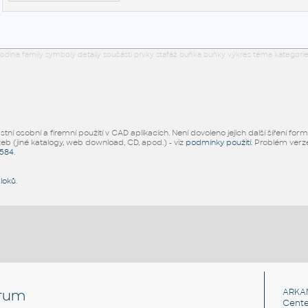
odina family symboly detaily součásti prvky stafáž buňka buňky výkres téma kategorie
ní osobní a firemní použití v CAD aplikacích. Není dovoleno jejich další šíření for
žeb (jiné katalogy, web download, CD, apod.) - viz
podmínky použití
. Problém ver
5584
.
bloků
.
rum
ARKA
Cente