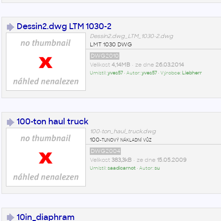
Dessin2.dwg LTM 1030-2
Dessin2.dwg_LTM_1030-2.dwg
LMT 1030 DWG
DWG2010
Velikost
4,14MB
• ze dne
26.03.2014
Umístil:
yves57
• Autor:
yves57
• Výrobce:
Liebherr
100-ton haul truck
100-ton_haul_truck.dwg
100-tunový nákladní vůz
DWG2004
Velikost
383,3kB
• ze dne
15.05.2009
Umístil:
saadicarnot
• Autor:
su
10in_diaphram