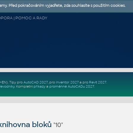
lamy. Před pokračováním vyjadřete, zda souhlasíte s použitím cookies.
 PODPORA | POMOC A RADY
Z+EN)
. Tipy pro
AutoCAD 2027
, pro
Inventor 2027
a pro
Revit 2027
.
řevodníky
.
Kompletní
příkazy
a
proměnné AutoCADu 2027
.
nihovna bloků
"10"