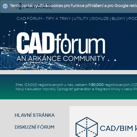
Tento portál využívá cookies pro funkce přihlášení a pro Google rek
CAD FÓRUM - TIPY A TRIKY | UTILITY | DISKUZE | BLOKY |
Přes 123.000 registrovaných u nás, celkem
1.130.000
registrovaných (C
Nový
Kalkulátor nosníků
,
Spirograf generátor
a
Regresní křivky
v sekci
P
HLAVNÍ STRÁNKA
CAD/BIM k
DISKUZNÍ FÓRUM