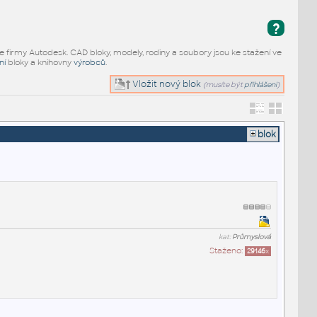
?
e firmy Autodesk. CAD bloky, modely, rodiny a soubory jsou ke stažení ve
ní
bloky a knihovny
výrobců
.
Vložit nový blok
(musíte být
přihlášeni
)
blok
kat:
Průmyslová
Staženo:
29146
x