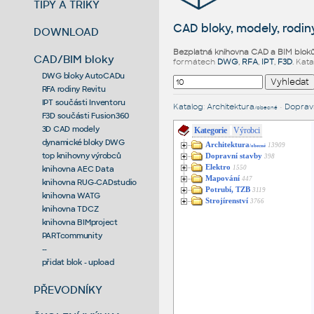
TIPY A TRIKY
CAD bloky, modely, rodiny
DOWNLOAD
Bezplatná knihovna CAD a BIM blok
CAD/BIM bloky
formátech
DWG
,
RFA
,
IPT
,
F3D
. Kat
DWG bloky AutoCADu
RFA rodiny Revitu
IPT součásti Inventoru
Katalog
:
Architektura
•
Dopravn
/obecné
F3D součásti Fusion360
3D CAD modely
Kategorie
Výrobci
dynamické bloky DWG
Architektura
13909
/obecné
top knihovny výrobců
Dopravní stavby
398
Elektro
1550
knihovna AEC Data
Mapování
447
knihovna RUG-CADstudio
Potrubí, TZB
3119
knihovna WATG
Strojírenství
3766
knihovna TDCZ
knihovna BIMproject
PARTcommunity
--
přidat blok - upload
PŘEVODNÍKY