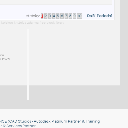
stránky:
1
2
3
4
5
6
7
8
9
10
...
Další
Poslední
 kolekce knižnica zdarma free block library
mou
ze DWG
NCE
(CAD Studio) - Autodesk Platinum Partner & Training
r & Services Partner