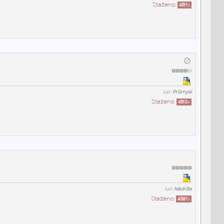
Staženo:
4511
x
kat:
Průmysl
Staženo:
4510
x
kat:
Nádrže
Staženo:
4381
x