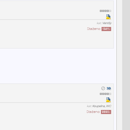
kat:
Ventily
Staženo:
13411
x
kat:
Koupelna, WC
Staženo:
9890
x