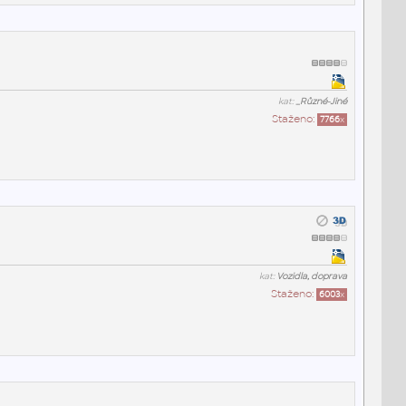
kat:
_Různé-Jiné
Staženo:
7766
x
kat:
Vozidla, doprava
Staženo:
6003
x