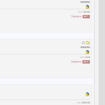
kat:
Ventily
Staženo:
5617
x
kat:
Ocel
Staženo:
4914
x
kat:
Nádrže