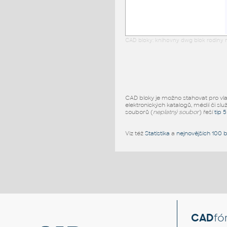
CAD bloky: knihovny dwg blok rodiny r
CAD bloky je možno stahovat pro vlast
elektronických katalogů, médií či slu
souborů (
neplatný soubor
) řeší
tip 
Viz též
Statistika
a
nejnovějších 100 
CAD
fó