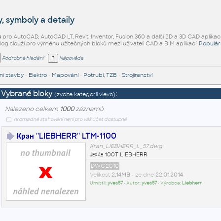
, symboly a detaily
ů
pro AutoCAD, AutoCAD LT, Revit, Inventor, Fusion 360 a další 2D a 3D CAD aplikac
alog slouží pro výměnu užitečných bloků mezi uživateli CAD a BIM aplikací.
Populár
Podrobné hledání
Nápověda
í stavby
•
Elektro
•
Mapování
•
Potrubí, TZB
•
Strojírenství
Vybrané bloky
:
(zvolte kategorii vlevo)
Nalezeno celkem
1000
záznamů
hromadné stahování není pro váš účet dostupné
Кран ''LIEBHERR'' LTM-1100
Kran_LIEBHERR_L_57.dwg
Jeřáb 100T LIEBHERR
DWG2010
Velikost
2,14MB
• ze dne
22.01.2014
Umístil:
yves57
• Autor:
yves57
• Výrobce:
Liebherr