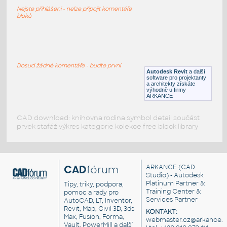
Letadlo, stíhačka
Nejste přihlášeni - nelze připojit komentáře
DWG
Létající
bloků
tmr
:
Dopravní letadlo
Dosud žádné komentáře - buďte první
Autodesk Revit
a další
DWG
Létající
software pro projektanty
a architekty získáte
výhodně u firmy
ARKANCE
CAD download: knihovna rodina symbol detail součást
prvek stafáž výkres kategorie kolekce free block library
CAD
fórum
ARKANCE
(CAD
Studio) - Autodesk
Platinum Partner &
Tipy, triky, podpora,
Training Center &
pomoc a rady pro
Services Partner
AutoCAD, LT, Inventor,
Revit, Map, Civil 3D, 3ds
KONTAKT:
Max, Fusion, Forma,
webmaster.cz@arkance.w
Vault, PowerMill a další