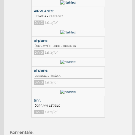
PODOBNÉ BLOKY
:
AIRPLANES
:
Letadla - 2D bloky
DWG
Létající
airplane
:
Dopravní letadlo - bokorys
DWG
Létající
airplane
:
Komentáře: