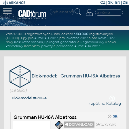
CZ
|
SK
|
EN
|
DE
Přes 123.000 registrovaných u nás, celkem
1.130.000
registrovaných
(CZ+EN)
. Tipy pro
AutoCAD 2027
, pro
Inventor 2027
a pro
Revit 2027
.
Nový
Kalkulátor nosníků
,
Spirograf generátor
a
Regresní křivky
v sekci
Převodníky
.
Kompletní
příkazy
a
proměnné AutoCADu 2027
.
Blok-model: Grumman HU-16A Albatross
(Létající)
Blok-model #21024
« zpět na Katalog
Grumman HU-16A Albatross
◄ DOWNLOAD
Grumman