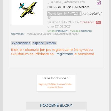
_HU-16A_Albatross.rfa
Grumman HU-16A Albatross
Revit family RVT2013
kat:
Létající
Velikost
3,47MB
• ze
Staženo:
64
x
dne
27.02.2021
Umístil:
PeteJSch^
• Výrobce:
Northrop
Grumman^
•
md5: d2599501e6dd119bb3b61fbc2657cc67
expendables
airplane
letadlo
Blok je k dispozici jen pro registrované členy webu
CADforum.cz. Přihlaste se -
registrace
je bezplatná.
Vaše hodnocení:
Nejste přihlášeni - nemůžete
hodnotit blok